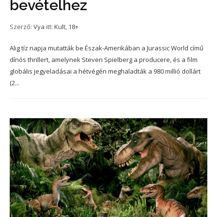
bevételhez
Szerző:
Vya
itt:
Kult
,
18+
Alig tíz napja mutatták be Észak-Amerikában a Jurassic World című
dínós thrillert, amelynek Steven Spielberg a producere, és a film
globális jegyeladásai a hétvégén meghaladták a 980 millió dollárt
(2...