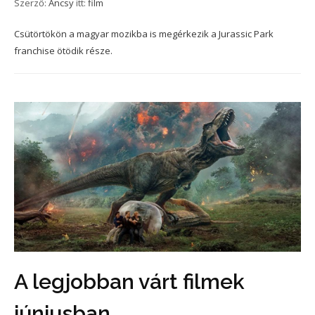
Szerző:
Ancsy
itt:
film
Csütörtökön a magyar mozikba is megérkezik a Jurassic Park
franchise ötödik része.
A legjobban várt filmek
júniusban