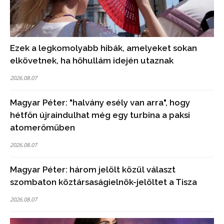
Ezek a legkomolyabb hibák, amelyeket sokan
elkövetnek, ha hőhullám idején utaznak
2026.08.07
Magyar Péter: "halvány esély van arra", hogy
hétfőn újraindulhat még egy turbina a paksi
atomerőműben
2026.08.07
Magyar Péter: három jelölt közül választ
szombaton köztársaságielnök-jelöltet a Tisza
2026.08.07