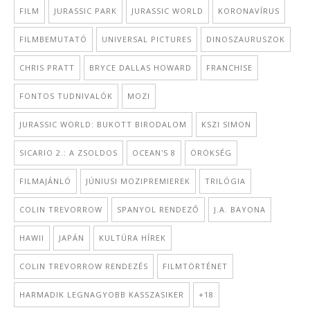
FILM
JURASSIC PARK
JURASSIC WORLD
KORONAVÍRUS
FILMBEMUTATÓ
UNIVERSAL PICTURES
DINOSZAURUSZOK
CHRIS PRATT
BRYCE DALLAS HOWARD
FRANCHISE
FONTOS TUDNIVALÓK
MOZI
JURASSIC WORLD: BUKOTT BIRODALOM
KSZI SIMON
SICARIO 2.: A ZSOLDOS
OCEAN'S 8
ÖRÖKSÉG
FILMAJÁNLÓ
JÚNIUSI MOZIPREMIEREK
TRILÓGIA
COLIN TREVORROW
SPANYOL RENDEZŐ
J.A. BAYONA
HAWII
JAPÁN
KULTÚRA HÍREK
COLIN TREVORROW RENDEZÉS
FILMTÖRTÉNET
HARMADIK LEGNAGYOBB KASSZASIKER
+18