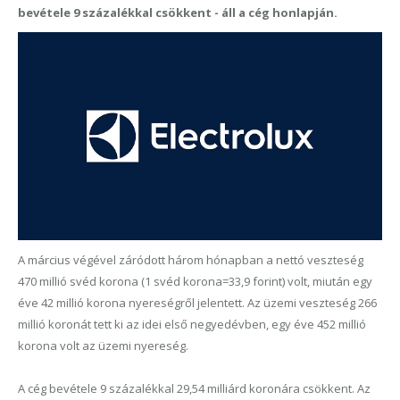
bevétele 9 százalékkal csökkent - áll a cég honlapján.
A március végével záródott három hónapban a nettó veszteség
470 millió svéd korona (1 svéd korona=33,9 forint) volt, miután egy
éve 42 millió korona nyereségről jelentett. Az üzemi veszteség 266
millió koronát tett ki az idei első negyedévben, egy éve 452 millió
korona volt az üzemi nyereség.
A cég bevétele 9 százalékkal 29,54 milliárd koronára csökkent. Az