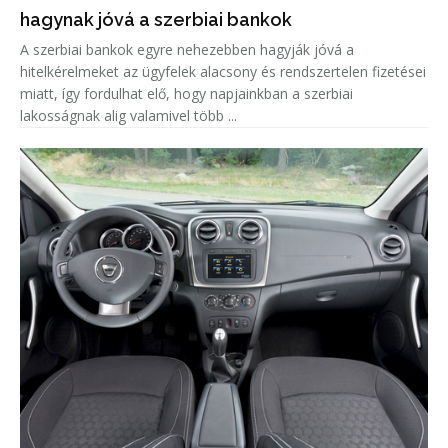
hagynak jóvá a szerbiai bankok
A szerbiai bankok egyre nehezebben hagyják jóvá a
hitelkérelmeket az ügyfelek alacsony és rendszertelen fizetései
miatt, így fordulhat elő, hogy napjainkban a szerbiai
lakosságnak alig valamivel több ...