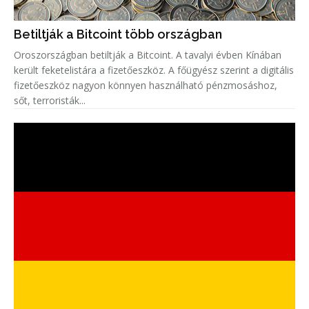
Betiltják a Bitcoint több országban
Oroszországban betiltják a Bitcoint. A tavalyi évben Kínában
került feketelistára a fizetőeszköz. A főügyész szerint a digitális
fizetőeszköz nagyon könnyen használható pénzmosáshoz,
sőt, terroristák...