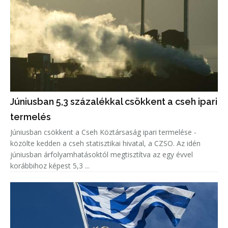
Júniusban 5,3 százalékkal csökkent a cseh ipari
termelés
Júniusban csökkent a Cseh Köztársaság ipari termelése -
közölte kedden a cseh statisztikai hivatal, a CZSO. Az idén
júniusban árfolyamhatásoktól megtisztítva az egy évvel
korábbihoz képest 5,3 ...