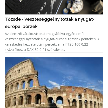
Tőzsde - Veszteséggel nyitottak a nyugat-
európai börzék
Az elemzői várakozásokat megcáfolva egyértelmű
veszteséggel nyitottak a nyugat-európai tőzsdék pénteken. A
kereskedés kezdete utáni percekben a FTSE-100 0,22
százalékos, a DAX-30 0,21 százaléko...