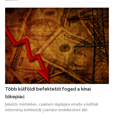
Több külföldi befektetőt fogad a kínai
tőkepiac
Jelentős mértékben, csaknem duplájára emelte a külföldi
intézményi befektetők számára rendelkezésre álló