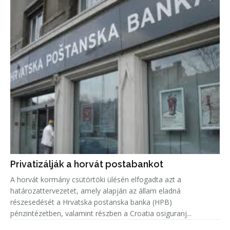
Privatizálják a horvát postabankot
A horvát kormány csütörtöki ülésén elfogadta azt a
határozattervezetet, amely alapján az állam eladná
részesedését a Hrvatska postanska banka (HPB)
pénzintézetben, valamint részben a Croatia osiguranj...