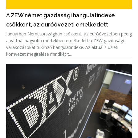
A ZEW német gazdasági hangulatindexe
csökkent, az euróövezeti emelkedett
Januárban Németországban csökkent, az euróövezetben pedig
a vártnál nagyobb mértékben emelkedett a ZEW gazdasági
várakozásokat tükröző hangulatindexe. Az aktuális üzleti
környezet megítélése mindkét t...