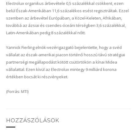
Electrolux organikus árbevétele 0,5 százalékkal csökkent, ezen
belül Észak-Amerikában 11,6 százalékos esést regisztráltak. Ezzel
szemben az árbevétel Európában, a Közel-Keleten, Afrikában,
továbbá az ázsiai és csendes-óceáni térségben 3,6 százalékkal,
Latin-Amerikában pedig 8 százalékkal nőtt.
Yannick Fierling elnök-vezérigazgató bejelentette, hogy a svéd
vállalat az észak-amerikai piacon történő hosszú távú stratégiai
partnerségi megállapodást kötött csütörtökön a kínai Midea
vállalattal. Ezen kívül az Electrolux mintegy 9 milliárd korona
értékben bocsát ki részvényeket.
(Forrás: MTI)
HOZZÁSZÓLÁSOK