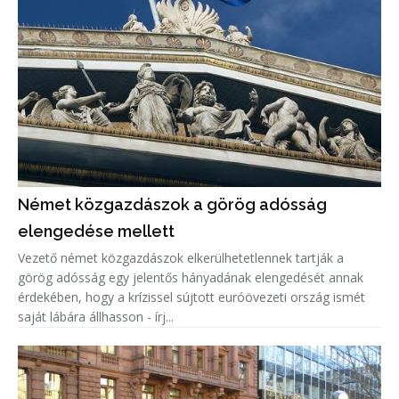
Német közgazdászok a görög adósság
elengedése mellett
Vezető német közgazdászok elkerülhetetlennek tartják a
görög adósság egy jelentős hányadának elengedését annak
érdekében, hogy a krízissel sújtott euróövezeti ország ismét
saját lábára állhasson - írj...