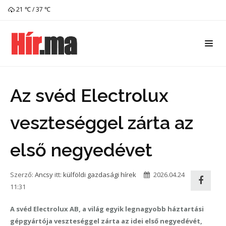
21 ℃ / 37 ℃
Az svéd Electrolux
veszteséggel zárta az
első negyedévet
Szerző:
Ancsy
itt:
külföldi gazdasági hírek
2026.04.24
11:31
A svéd Electrolux AB, a világ egyik legnagyobb háztartási
gépgyártója veszteséggel zárta az idei első negyedévét,