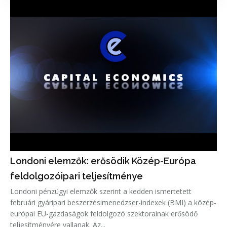
Londoni elemzők: erősödik Közép-Európa
feldolgozóipari teljesítménye
Londoni pénzügyi elemzők szerint a kedden ismertetett
februári gyáripari beszerzésimenedzser-indexek (BMI) a közép-
európai EU-gazdaságok feldolgozó szektorainak erősödő
teljesítményére vallanak. Az...