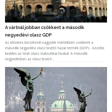
A vártnál jobban csökkent a második
negyedévi olasz GDP
Az előzetes becslésnél nagyobb mértékben csökkent a
második negyedévi olasz bruttó hazai termék (GDP) - közölte
kedden az Istat olasz statisztikai hivatal. A második
negyedévben az olasz bruttó...