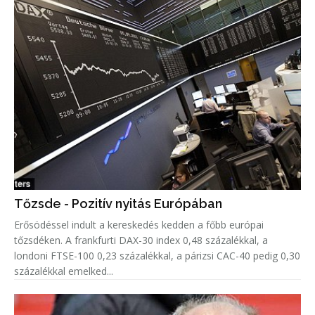
Tőzsde - Pozitív nyitás Európában
Erősödéssel indult a kereskedés kedden a főbb európai
tőzsdéken. A frankfurti DAX-30 index 0,48 százalékkal, a
londoni FTSE-100 0,23 százalékkal, a párizsi CAC-40 pedig 0,30
százalékkal emelked...