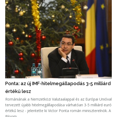
Ponta: az új IMF-hitelmegállapodás 3-5 milliárd
értékű lesz
Romániának a Nemzetközi Valutaalappal és az Európai Unióval
tervezett újabb hitelmegállapodása várhatóan 3-5 milliárd euró
értékű lesz - jelentette ki Victor Ponta román miniszterelnök. A
Bloom...