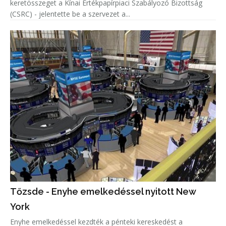
keretösszeget a Kínai Értékpapírpiaci Szabályozó Bizottság
(CSRC) - jelentette be a szervezet a...
Tőzsde - Enyhe emelkedéssel nyitott New
York
Enyhe emelkedéssel kezdték a pénteki kereskedést a