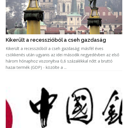
Kikerült a recesszióból a cseh gazdaság
Kikerült a recesszióból a cseh gazdaság: másfél éves
csökkenés után ugyanis az idei második negyedévben az első
három hónaphoz viszonyítva 0,6 százalékkal nőtt a bruttó
hazai termék (GDP) - közölte a ...