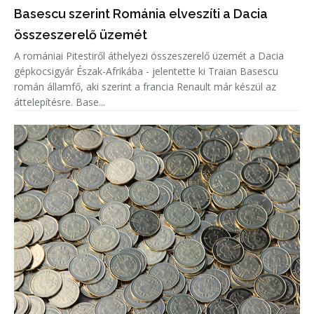
Basescu szerint Románia elveszíti a Dacia
összeszerelő üzemét
A romániai Pitestiről áthelyezi összeszerelő üzemét a Dacia
gépkocsigyár Észak-Afrikába - jelentette ki Traian Basescu
román államfő, aki szerint a francia Renault már készül az
áttelepítésre. Base...