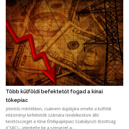
Több külföldi befektetőt fogad a kínai
tőkepiac
Jelentős mértékben, csaknem duplájára emelte a külföldi
intézményi befektetők számára rendelkezésre álló
keretösszeget a Kínai Értékpapírpiaci Szabályozó Bizottság
(CSRC) - jelentette be a szervezet a...