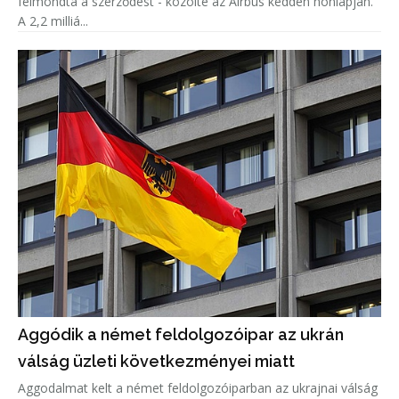
felmondta a szerződést - közölte az Airbus kedden honlapján.
A 2,2 milliá...
Aggódik a német feldolgozóipar az ukrán
válság üzleti következményei miatt
Aggodalmat kelt a német feldolgozóiparban az ukrajnai válság