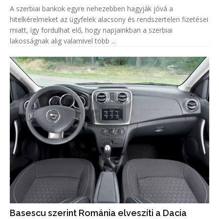
A szerbiai bankok egyre nehezebben hagyják jóvá a
hitelkérelmeket az ügyfelek alacsony és rendszertelen fizetései
miatt, így fordulhat elő, hogy napjainkban a szerbiai
lakosságnak alig valamivel több ...
Basescu szerint Románia elveszíti a Dacia