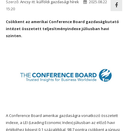
Szerző:
Ancsy
itt:
külföldi gazdasági hírek
2025.08.22
15:20
Csökkent az amerikai Conference Board gazdaságkutató
intézet összetett teljesítményindexe júliusban havi
szinten.
A Conference Board amerikai gazdaságra vonatkozó összetett
indexe, a LEI (Leading Economic Index) júliusban az előző havi
értékéhez képest 0,1 százalékkal, 98,7 pontra csökkent a júniusi