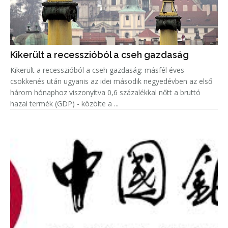
Kikerült a recesszióból a cseh gazdaság
Kikerült a recesszióból a cseh gazdaság: másfél éves
csökkenés után ugyanis az idei második negyedévben az első
három hónaphoz viszonyítva 0,6 százalékkal nőtt a bruttó
hazai termék (GDP) - közölte a ...