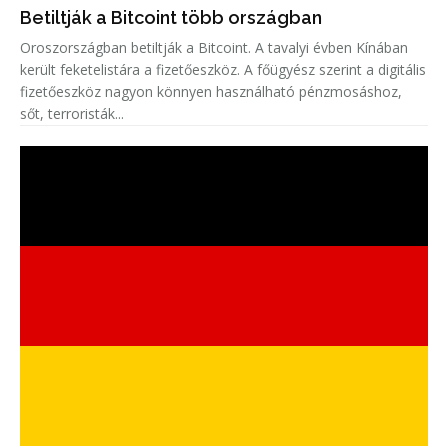
Betiltják a Bitcoint több országban
Oroszországban betiltják a Bitcoint. A tavalyi évben Kínában
került feketelistára a fizetőeszköz. A főügyész szerint a digitális
fizetőeszköz nagyon könnyen használható pénzmosáshoz,
sőt, terroristák...