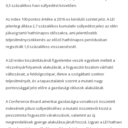
0,3 százalékos havi süllyedést követően.
Az index 100 pontos értéke a 2016-os kiinduló szintet jelzi. A LEI
jelenlegi állása 2,7 százalékos kumulatív süllyedést jelez az idén
júliusig tartó hathónapos időszakra, ami jelentősebb
teljesítménycsökkenés az előző hathónapos periódusban
regisztrált 1,0 százalékos visszaesésnél.
A LEI index kiszámításánál figyelembe veszik egyebek mellett a
részvényárfolyamok alakulását, a fogyasztói bizalom várható
változásait, a feldolgozóipar, illetve a szolgáltató szektor
teljesítményét, és a tapasztalatok szerint a mutató nagy
pontossággal jelzi előre a gazdasági ciklusok alakulását.
A Conference Board amerikai gazdaságra vonatkozó összetett
indexének júliusi süllyedéséhez a mutató összetevői közül a
pesszimista fogyasztói várakozások, valamint az új
megrendelések gyenge alakulása járult hozzá. Ugyan a LEI hathavi