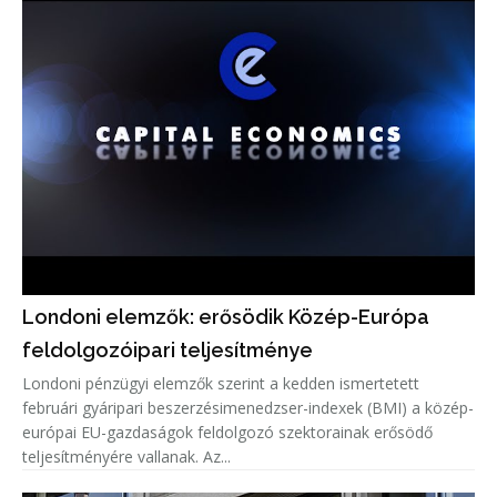
Londoni elemzők: erősödik Közép-Európa
feldolgozóipari teljesítménye
Londoni pénzügyi elemzők szerint a kedden ismertetett
februári gyáripari beszerzésimenedzser-indexek (BMI) a közép-
európai EU-gazdaságok feldolgozó szektorainak erősödő
teljesítményére vallanak. Az...