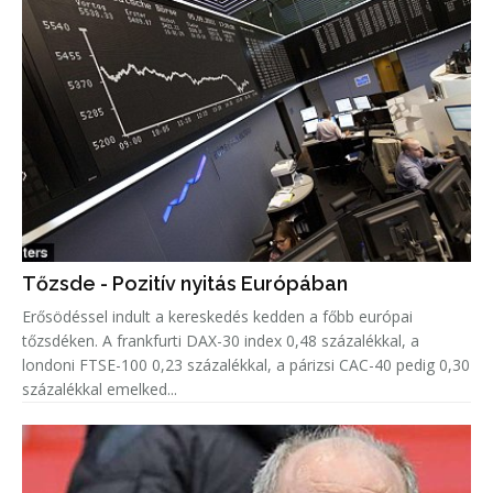
Tőzsde - Pozitív nyitás Európában
Erősödéssel indult a kereskedés kedden a főbb európai
tőzsdéken. A frankfurti DAX-30 index 0,48 százalékkal, a
londoni FTSE-100 0,23 százalékkal, a párizsi CAC-40 pedig 0,30
százalékkal emelked...