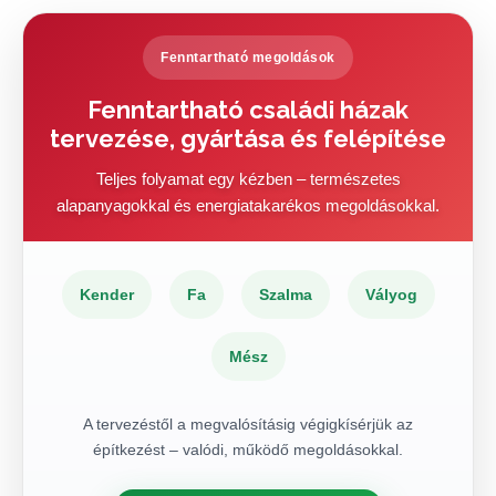
Fenntartható megoldások
Fenntartható családi házak
tervezése, gyártása és felépítése
Teljes folyamat egy kézben – természetes
alapanyagokkal és energiatakarékos megoldásokkal.
Kender
Fa
Szalma
Vályog
Mész
A tervezéstől a megvalósításig végigkísérjük az
építkezést – valódi, működő megoldásokkal.