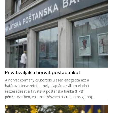
Privatizálják a horvát postabankot
A horvát kormány csütörtöki ülésén elfogadta azt a
határozattervezetet, amely alapján az állam eladná
részesedését a Hrvatska postanska banka (HPB)
pénzintézetben, valamint részben a Croatia osiguranj...