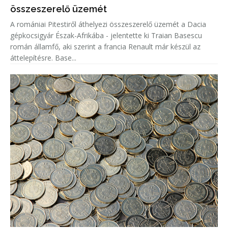
összeszerelő üzemét
A romániai Pitestiről áthelyezi összeszerelő üzemét a Dacia
gépkocsigyár Észak-Afrikába - jelentette ki Traian Basescu
román államfő, aki szerint a francia Renault már készül az
áttelepítésre. Base...