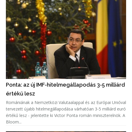
Ponta: az új IMF-hitelmegállapodás 3-5 milliárd
értékű lesz
Romániának a Nemzetközi Valutaalappal és az Európai Unióval
tervezett újabb hitelmegállapodása várhatóan 3-5 milliárd euró
értékű lesz - jelentette ki Victor Ponta román miniszterelnök. A
Bloom...