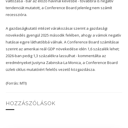
változása - bár az előző havinál kevésbé - továbbra is negatív
tendenciát mutatott, a Conference Board jelenleg nem számít
recesszióra.
A gazdaságkutató intézet várakozásai szerint a gazdasági
növekedés gyengül 2025 második felében, ahogy a vámok negatív
hatásai egyre láthatóbbá válnak. A Conference Board számításai
szerint az amerikai reál GDP növekedése idén 1,6 százalék lehet;
2026-ban pedig 1,3 százalékra lassulhat - kommentálta az
eredményeket Justyna Zabinska-La Monica, a Conference Board
üzleti ciklus mutatóiért felelős vezető közgazdásza.
(Forrás: MTI)
HOZZÁSZÓLÁSOK