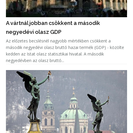
A vártnál jobban csökkent a második
negyedévi olasz GDP
Az előzetes becslésnél nagyobb mértékben csökkent a
második negyedévi olasz bruttó hazai termék (GDP) - közölte
kedden az Istat olasz statisztikai hivatal. A második
negyedévben az olasz bruttó...