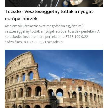
Tőzsde - Veszteséggel nyitottak a nyugat-
európai börzék
Az elemzői várakozásokat megcáfolva egyértelmű
veszteséggel nyitottak a nyugat-európai tőzsdék pénteken. A
kereskedés kezdete utáni percekben a FTSE-100 0,22
százalékos, a DAX-30 0,21 százaléko...