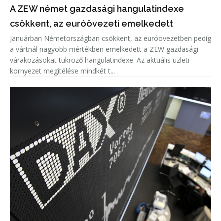
A ZEW német gazdasági hangulatindexe
csökkent, az euróövezeti emelkedett
Januárban Németországban csökkent, az euróövezetben pedig
a vártnál nagyobb mértékben emelkedett a ZEW gazdasági
várakozásokat tükröző hangulatindexe. Az aktuális üzleti
környezet megítélése mindkét t...