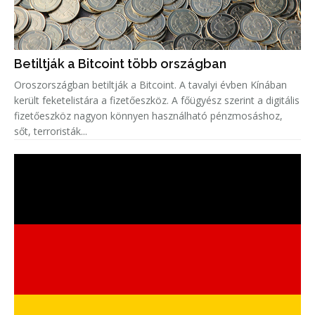
Betiltják a Bitcoint több országban
Oroszországban betiltják a Bitcoint. A tavalyi évben Kínában
került feketelistára a fizetőeszköz. A főügyész szerint a digitális
fizetőeszköz nagyon könnyen használható pénzmosáshoz,
sőt, terroristák...