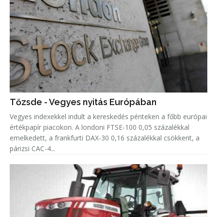
Tőzsde - Vegyes nyitás Európában
Vegyes indexekkel indult a kereskedés pénteken a főbb európai
értékpapír piacokon. A londoni FTSE-100 0,05 százalékkal
emelkedett, a frankfurti DAX-30 0,16 százalékkal csökkent, a
párizsi CAC-4...