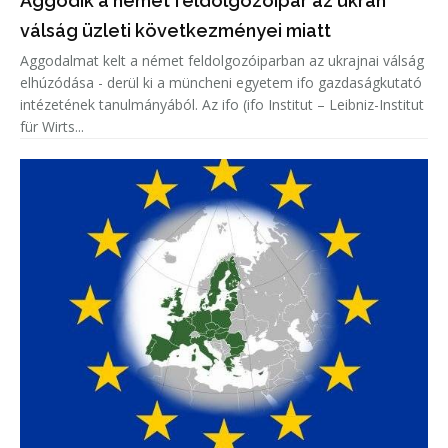
Aggódik a német feldolgozóipar az ukrán
válság üzleti következményei miatt
Aggodalmat kelt a német feldolgozóiparban az ukrajnai válság
elhúzódása - derül ki a müncheni egyetem ifo gazdaságkutató
intézetének tanulmányából. Az ifo (ifo Institut – Leibniz-Institut
für Wirts...