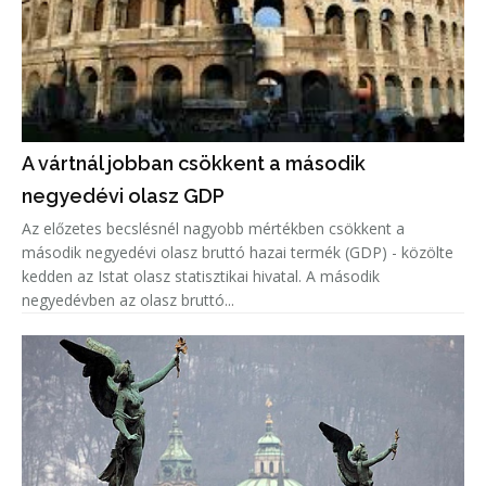
A vártnál jobban csökkent a második
negyedévi olasz GDP
Az előzetes becslésnél nagyobb mértékben csökkent a
második negyedévi olasz bruttó hazai termék (GDP) - közölte
kedden az Istat olasz statisztikai hivatal. A második
negyedévben az olasz bruttó...