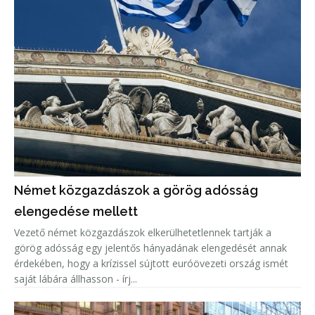
Német közgazdászok a görög adósság
elengedése mellett
Vezető német közgazdászok elkerülhetetlennek tartják a
görög adósság egy jelentős hányadának elengedését annak
érdekében, hogy a krízissel sújtott euróövezeti ország ismét
saját lábára állhasson - írj...