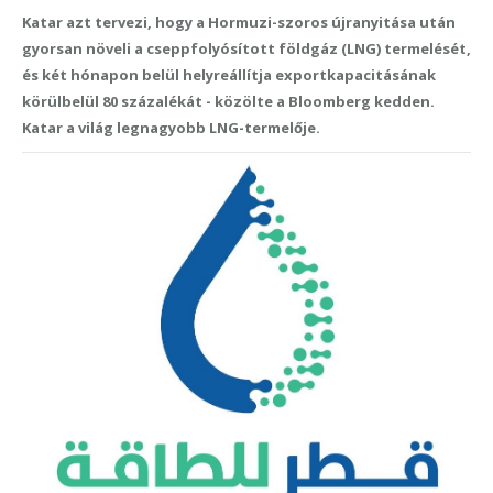
Katar azt tervezi, hogy a Hormuzi-szoros újranyitása után
gyorsan növeli a cseppfolyósított földgáz (LNG) termelését,
és két hónapon belül helyreállítja exportkapacitásának
körülbelül 80 százalékát - közölte a Bloomberg kedden.
Katar a világ legnagyobb LNG-termelője.