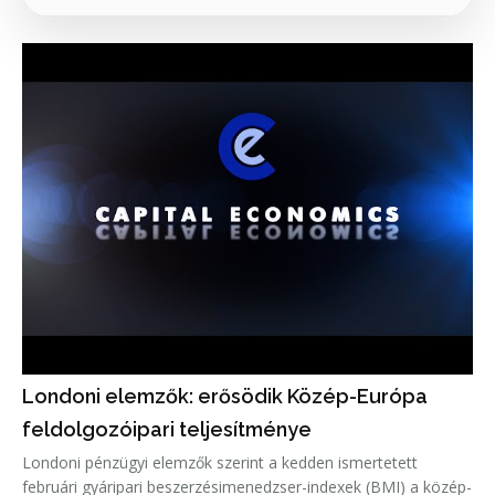
Londoni elemzők: erősödik Közép-Európa
feldolgozóipari teljesítménye
Londoni pénzügyi elemzők szerint a kedden ismertetett
februári gyáripari beszerzésimenedzser-indexek (BMI) a közép-