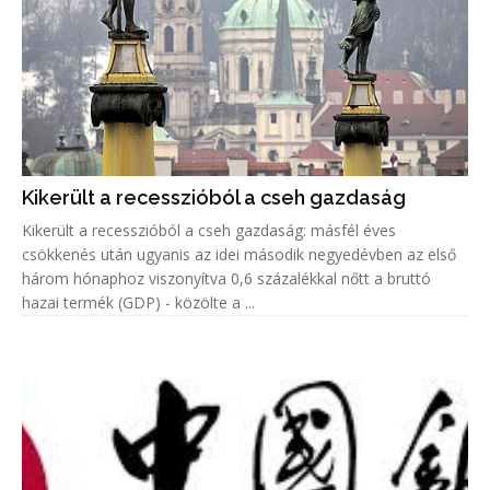
Kikerült a recesszióból a cseh gazdaság
Kikerült a recesszióból a cseh gazdaság: másfél éves
csökkenés után ugyanis az idei második negyedévben az első
három hónaphoz viszonyítva 0,6 százalékkal nőtt a bruttó
hazai termék (GDP) - közölte a ...