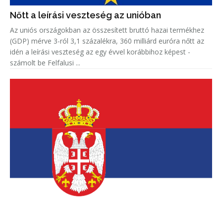
Nőtt a leírási veszteség az unióban
Az uniós országokban az összesített bruttó hazai termékhez
(GDP) mérve 3-ról 3,1 százalékra, 360 milliárd euróra nőtt az
idén a leírási veszteség az egy évvel korábbihoz képest -
számolt be Felfalusi ...