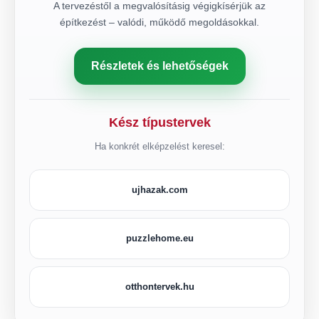
A tervezéstől a megvalósításig végigkísérjük az
építkezést – valódi, működő megoldásokkal.
Részletek és lehetőségek
Kész típustervek
Ha konkrét elképzelést keresel:
ujhazak.com
puzzlehome.eu
otthontervek.hu