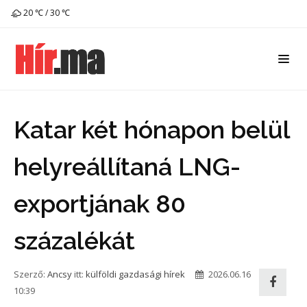
20 ℃ / 30 ℃
Katar két hónapon belül
helyreállítaná LNG-
exportjának 80
százalékát
Szerző:
Ancsy
itt:
külföldi gazdasági hírek
2026.06.16
10:39