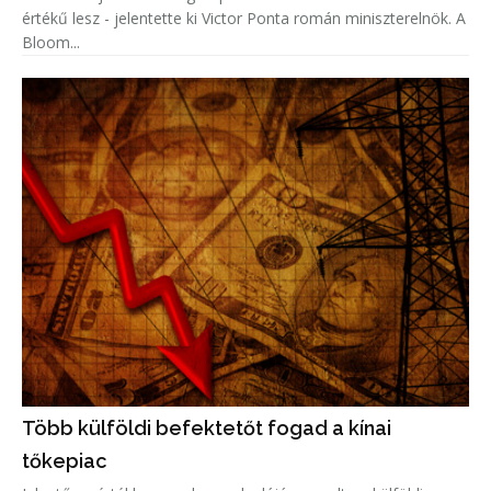
értékű lesz - jelentette ki Victor Ponta román miniszterelnök. A
Bloom...
Több külföldi befektetőt fogad a kínai
tőkepiac