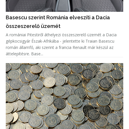
Basescu szerint Románia elveszíti a Dacia
összeszerelő üzemét
A romániai Pitestiről áthelyezi összeszerelő üzemét a Dacia
gépkocsigyár Észak-Afrikába - jelentette ki Traian Basescu
román államfő, aki szerint a francia Renault már készül az
áttelepítésre. Base...