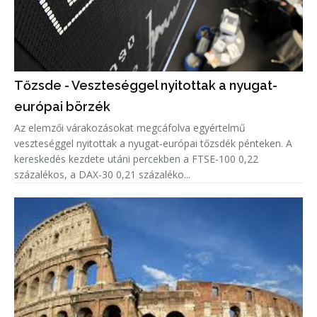
Tőzsde - Veszteséggel nyitottak a nyugat-
európai börzék
Az elemzői várakozásokat megcáfolva egyértelmű
veszteséggel nyitottak a nyugat-európai tőzsdék pénteken. A
kereskedés kezdete utáni percekben a FTSE-100 0,22
százalékos, a DAX-30 0,21 százaléko...