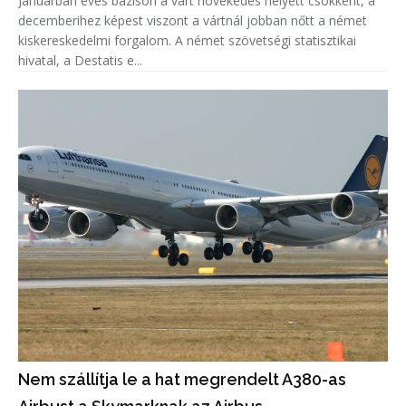
Januárban éves bázison a várt növekedés helyett csökkent, a
decemberihez képest viszont a vártnál jobban nőtt a német
kiskereskedelmi forgalom. A német szövetségi statisztikai
hivatal, a Destatis e...
Nem szállítja le a hat megrendelt A380-as