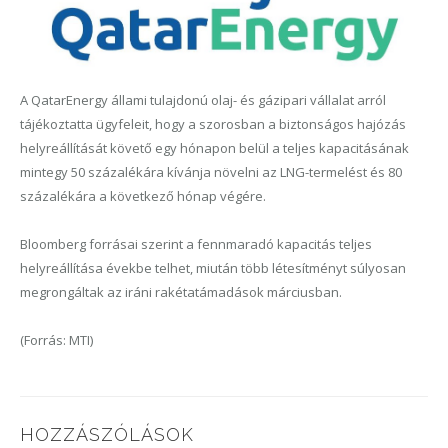
A QatarEnergy állami tulajdonú olaj- és gázipari vállalat arról
tájékoztatta ügyfeleit, hogy a szorosban a biztonságos hajózás
helyreállítását követő egy hónapon belül a teljes kapacitásának
mintegy 50 százalékára kívánja növelni az LNG-termelést és 80
százalékára a következő hónap végére.
Bloomberg forrásai szerint a fennmaradó kapacitás teljes
helyreállítása évekbe telhet, miután több létesítményt súlyosan
megrongáltak az iráni rakétatámadások márciusban.
(Forrás: MTI)
HOZZÁSZÓLÁSOK