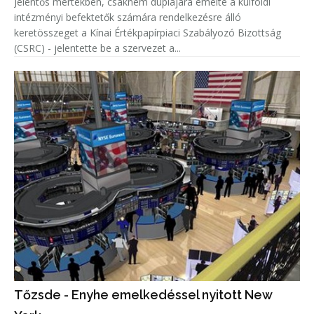
Jelentős mértékben, csaknem duplájára emelte a külföldi
intézményi befektetők számára rendelkezésre álló
keretösszeget a Kínai Értékpapírpiaci Szabályozó Bizottság
(CSRC) - jelentette be a szervezet a...
Tőzsde - Enyhe emelkedéssel nyitott New