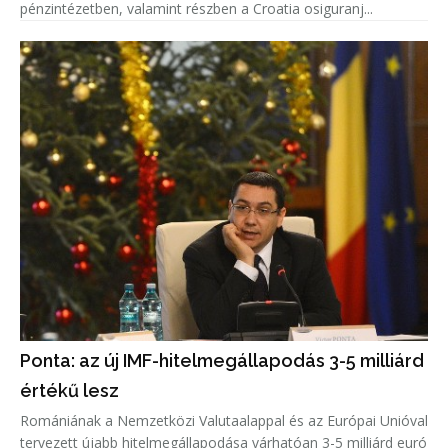
pénzintézetben, valamint részben a Croatia osiguranj...
Ponta: az új IMF-hitelmegállapodás 3-5 milliárd
értékű lesz
Romániának a Nemzetközi Valutaalappal és az Európai Unióval
tervezett újabb hitelmegállapodása várhatóan 3-5 milliárd euró