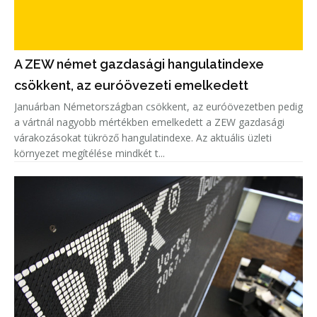
A ZEW német gazdasági hangulatindexe
csökkent, az euróövezeti emelkedett
Januárban Németországban csökkent, az euróövezetben pedig
a vártnál nagyobb mértékben emelkedett a ZEW gazdasági
várakozásokat tükröző hangulatindexe. Az aktuális üzleti
környezet megítélése mindkét t...