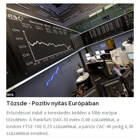
Tőzsde - Pozitív nyitás Európában
Erősödéssel indult a kereskedés kedden a főbb európai
tőzsdéken. A frankfurti DAX-30 index 0,48 százalékkal, a
londoni FTSE-100 0,23 százalékkal, a párizsi CAC-40 pedig 0,30
százalékkal emelked...