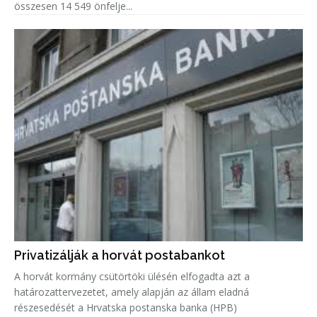
összesen 14 549 önfelje...
Privatizálják a horvát postabankot
A horvát kormány csütörtöki ülésén elfogadta azt a
határozattervezetet, amely alapján az állam eladná
részesedését a Hrvatska postanska banka (HPB)