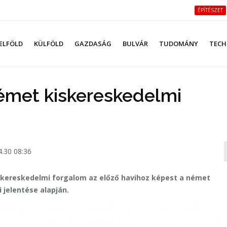
ÉPÍTÉSZET
ELFÖLD
KÜLFÖLD
GAZDASÁG
BULVÁR
TUDOMÁNY
TECH
émet kiskereskedelmi
.30 08:36
skereskedelmi forgalom az előző havihoz képest a német
i jelentése alapján.