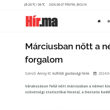
20 ℃ / 36 ℃
2026.08.07 PÉNTEK, IBOLYA
B
Márciusban nőtt a n
forgalom
Szerző:
Ancsy
itt:
külföldi gazdasági hírek
2024.04
Várakozáson felül nőtt márciusban a német ki
szövetségi statisztikai hivatal, a Destatis kedd