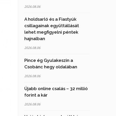
2026.08.06
A holdsarló és a Fiastyúk
csillagainak együttállását
lehet megfigyelni péntek
hajnalban
2026.08.06
Pince ég Gyulakeszin a
Csobánc hegy oldalában
2026.08.06
Újabb online csalás – 32 millió
forint a kár
2026.08.06