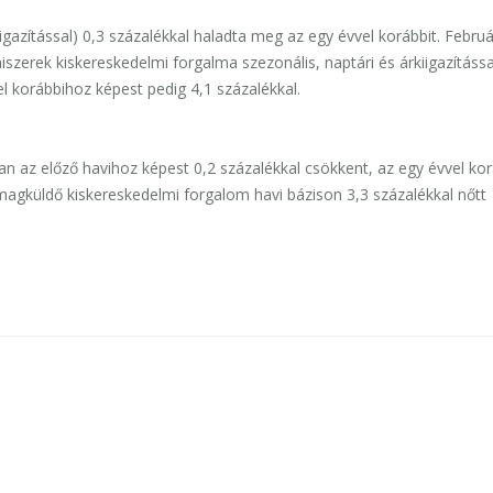
igazítással) 0,3 százalékkal haladta meg az egy évvel korábbit. Febru
iszerek kiskereskedelmi forgalma szezonális, naptári és árkiigazítássa
l korábbihoz képest pedig 4,1 százalékkal.
n az előző havihoz képest 0,2 százalékkal csökkent, az egy évvel kor
omagküldő kiskereskedelmi forgalom havi bázison 3,3 százalékkal nőtt