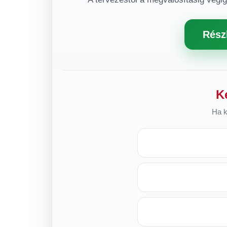
Rész
K
Ha k