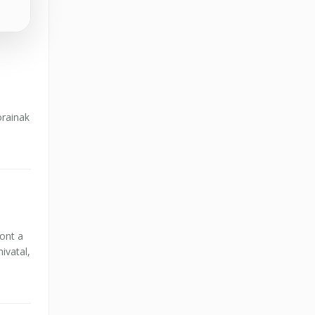
orainak
ont a