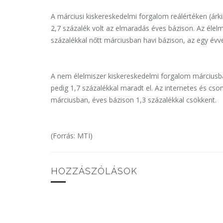
A márciusi kiskereskedelmi forgalom reálértéken (árki
2,7 százalék volt az elmaradás éves bázison. Az élelm
százalékkal nőtt márciusban havi bázison, az egy évve
A nem élelmiszer kiskereskedelmi forgalom márciusba
pedig 1,7 százalékkal maradt el. Az internetes és cs
márciusban, éves bázison 1,3 százalékkal csökkent.
(Forrás: MTI)
HOZZÁSZÓLÁSOK