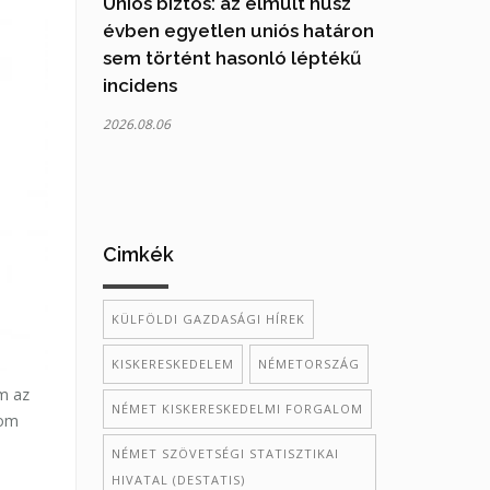
Uniós biztos: az elmúlt húsz
évben egyetlen uniós határon
sem történt hasonló léptékű
incidens
2026.08.06
Cimkék
KÜLFÖLDI GAZDASÁGI HÍREK
KISKERESKEDELEM
NÉMETORSZÁG
om az
NÉMET KISKERESKEDELMI FORGALOM
lom
NÉMET SZÖVETSÉGI STATISZTIKAI
HIVATAL (DESTATIS)