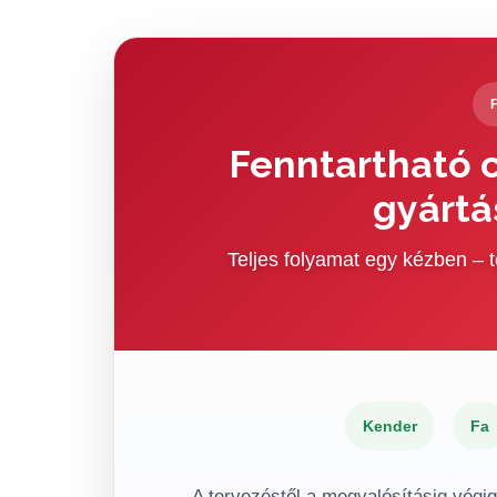
Fenntartható c
gyártá
Teljes folyamat egy kézben –
Kender
Fa
A tervezéstől a megvalósításig végi