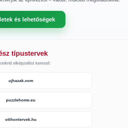
letek és lehetőségek
ész típustervek
onkrét elképzelést keresel:
ujhazak.com
puzzlehome.eu
otthontervek.hu