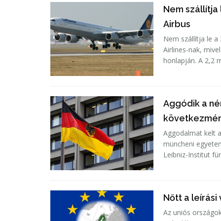
Nem szállítja
Airbus
Nem szállítja le 
Airlines-nak, mive
honlapján. A 2,
Aggódik a né
következmén
Aggodalmat kelt a
müncheni egyetem ifo g
Leibniz-Institut für
Nőtt a leírás
Az uniós országok