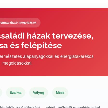
Fenntartható megoldások
saládi házak tervezése,
sa és felépítése
 természetes alapanyagokkal és energiatakarékos
megoldásokkal.
Szalma
Vályog
Mész
gkísérjük az építkezést – valódi, működő megoldásokkal.