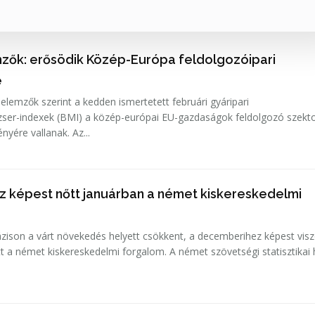
zők: erősödik Közép-Európa feldolgozóipari
e
elemzők szerint a kedden ismertetett februári gyáripari
ser-indexek (BMI) a közép-európai EU-gazdaságok feldolgozó szekt
erősödő teljesítményére vallanak. Az...
képest nőtt januárban a német kiskereskedelmi
zison a várt növekedés helyett csökkent, a decemberihez képest visz
skereskedelmi forgalom. A német szövetségi statisztikai hivatal,