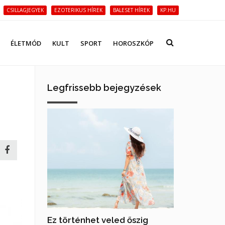
CSILLAGJEGYEK
EZOTERIKUS HÍREK
BALESET HÍREK
KP.HU
ÉLETMÓD
KULT
SPORT
HOROSZKÓP
Legfrissebb bejegyzések
Ez történhet veled őszig