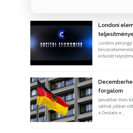
Londoni elem
teljesítmény
Londoni pénzügyi 
beszerzésimenedz
Decemberhez 
forgalom
Januárban éves bá
vártnál jobban nőtt a német ki
a Destatis e...