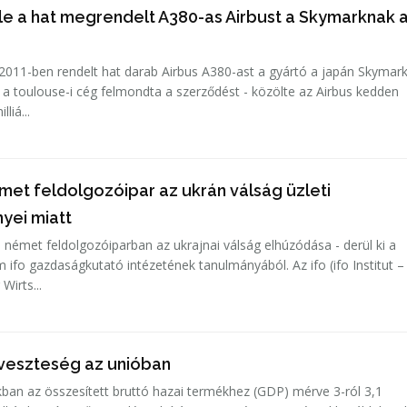
 le a hat megrendelt A380-as Airbust a Skymarknak 
a 2011-ben rendelt hat darab Airbus A380-ast a gyártó a japán Skymar
l a toulouse-i cég felmondta a szerződést - közölte az Airbus kedden
2 milliá...
met feldolgozóipar az ukrán válság üzleti
yei miatt
 német feldolgozóiparban az ukrajnai válság elhúzódása - derül ki a
azdaságkutató intézetének tanulmányából. Az ifo (ifo Institut –
 Wirts...
i veszteség az unióban
ban az összesített bruttó hazai termékhez (GDP) mérve 3-ról 3,1