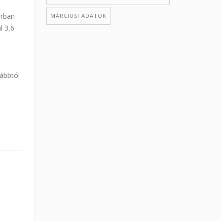
árban
MÁRCIUSI ADATOK
l 3,6
ábbtól