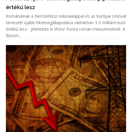
értékű lesz
Romániának a Nemzetközi Valutaalappal és az Európai Unióval
tervezett újabb hitelmegállapodása várhatóan 3-5 milliárd euró
értékű lesz - jelentette ki Victor Ponta román miniszterelnök. A
Bloom...