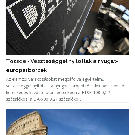
Tőzsde - Veszteséggel nyitottak a nyugat-
európai börzék
Az elemzői várakozásokat megcáfolva egyértelmű
veszteséggel nyitottak a nyugat-európai tőzsdék pénteken. A
kereskedés kezdete utáni percekben a FTSE-100 0,22
százalékos, a DAX-30 0,21 százaléko...