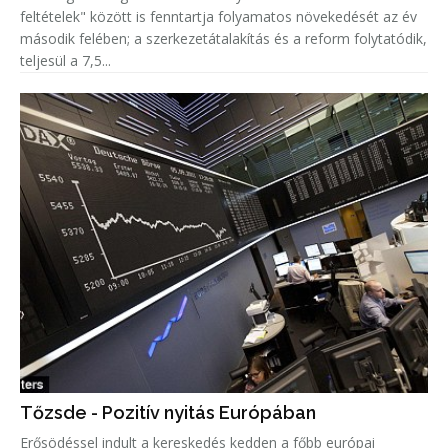
feltételek" között is fenntartja folyamatos növekedését az év
második felében; a szerkezetátalakítás és a reform folytatódik,
teljesül a 7,5...
Tőzsde - Pozitív nyitás Európában
Erősödéssel indult a kereskedés kedden a főbb európai