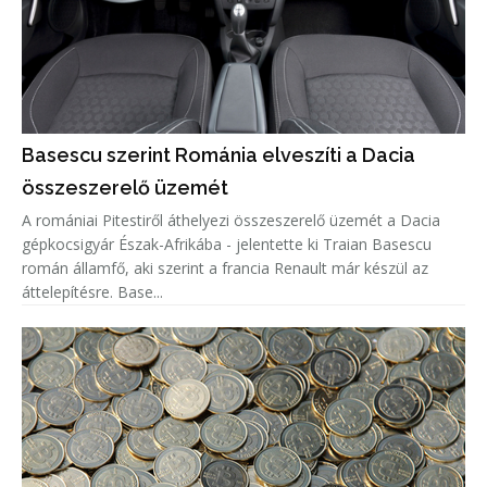
Basescu szerint Románia elveszíti a Dacia
összeszerelő üzemét
A romániai Pitestiről áthelyezi összeszerelő üzemét a Dacia
gépkocsigyár Észak-Afrikába - jelentette ki Traian Basescu
román államfő, aki szerint a francia Renault már készül az
áttelepítésre. Base...