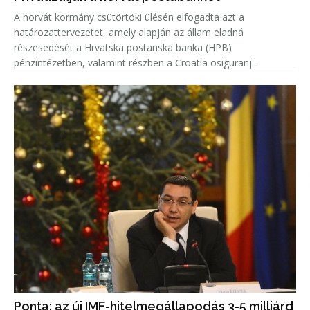
A horvát kormány csütörtöki ülésén elfogadta azt a
határozattervezetet, amely alapján az állam eladná
részesedését a Hrvatska postanska banka (HPB)
pénzintézetben, valamint részben a Croatia osiguranj...
Ponta: az új IMF-hitelmegállapodás 3-5 milliárd