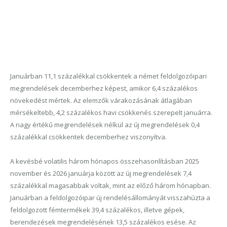
Januárban 11,1 százalékkal csökkentek a német feldolgozóipari
megrendelések decemberhez képest, amikor 6,4 százalékos
növekedést mértek. Az elemzők várakozásának átlagában
mérsékeltebb, 4,2 százalékos havi csökkenés szerepelt januárra.
A nagy értékű megrendelések nélkül az új megrendelések 0,4
százalékkal csökkentek decemberhez viszonyítva.
A kevésbé volatilis három hónapos összehasonlításban 2025
november és 2026 januárja között az új megrendelések 7,4
százalékkal magasabbak voltak, mint az előző három hónapban.
Januárban a feldolgozóipar új rendelésállományát visszahúzta a
feldolgozott fémtermékek 39,4 százalékos, illetve gépek,
berendezések megrendelésének 13,5 százalékos esése. Az