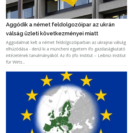
Aggódik a német feldolgozóipar az ukrán
válság üzleti következményei miatt
Aggodalmat kelt a német feldolgozóiparban az ukrajnai válság
elhúzódása - derül ki a müncheni egyetem ifo gazdaságkutató
intézetének tanulmányából. Az ifo (ifo Institut – Leibniz-Institut
für Wirts...