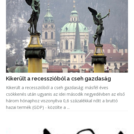
Kikerült a recesszióból a cseh gazdaság
Kikerült a recesszióból a cseh gazdaság: másfél éves
csökkenés után ugyanis az idei második negyedévben az első
három hónaphoz viszonyítva 0,6 százalékkal nőtt a bruttó
hazai termék (GDP) - közölte a ...