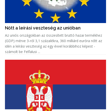
Nőtt a leírási veszteség az unióban
Az uniós országokban az összesített bruttó hazai termékhez
(GDP) mérve 3-ról 3,1 százalékra, 360 milliárd euróra nőtt az
idén a leírási veszteség az egy évvel korábbihoz képest -
számolt be Felfalusi ...