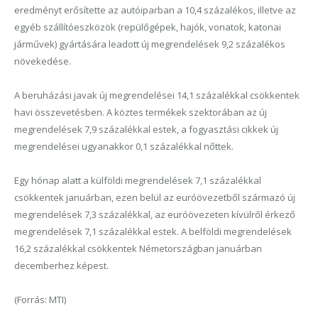
eredményt erősítette az autóiparban a 10,4 százalékos, illetve az
egyéb szállítóeszközök (repülőgépek, hajók, vonatok, katonai
járművek) gyártására leadott új megrendelések 9,2 százalékos
növekedése.
A beruházási javak új megrendelései 14,1 százalékkal csökkentek
havi összevetésben. A köztes termékek szektorában az új
megrendelések 7,9 százalékkal estek, a fogyasztási cikkek új
megrendelései ugyanakkor 0,1 százalékkal nőttek.
Egy hónap alatt a külföldi megrendelések 7,1 százalékkal
csökkentek januárban, ezen belül az euróövezetből származó új
megrendelések 7,3 százalékkal, az euróövezeten kívülről érkező
megrendelések 7,1 százalékkal estek. A belföldi megrendelések
16,2 százalékkal csökkentek Németországban januárban
decemberhez képest.
(Forrás: MTI)