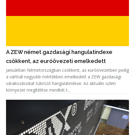
A ZEW német gazdasági hangulatindexe
csökkent, az euróövezeti emelkedett
Januárban Németországban csökkent, az euróövezetben pedig
a vártnál nagyobb mértékben emelkedett a ZEW gazdasági
várakozásokat tükröző hangulatindexe. Az aktuális üzleti
környezet megítélése mindkét t...