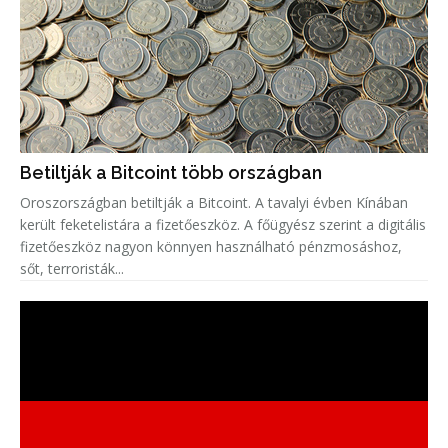
Betiltják a Bitcoint több országban
Oroszországban betiltják a Bitcoint. A tavalyi évben Kínában
került feketelistára a fizetőeszköz. A főügyész szerint a digitális
fizetőeszköz nagyon könnyen használható pénzmosáshoz,
sőt, terroristák...