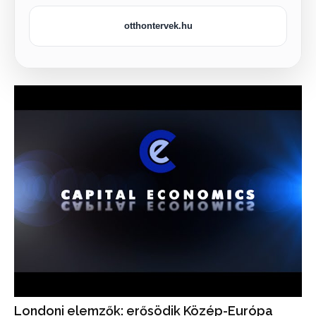
otthontervek.hu
Londoni elemzők: erősödik Közép-Európa