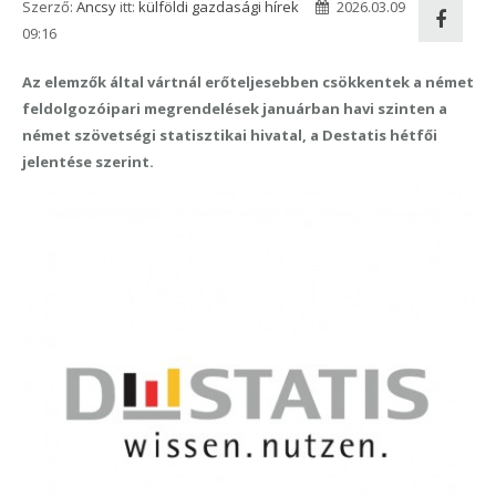
Szerző:
Ancsy
itt:
külföldi gazdasági hírek
2026.03.09
09:16
Az elemzők által vártnál erőteljesebben csökkentek a német
feldolgozóipari megrendelések januárban havi szinten a
német szövetségi statisztikai hivatal, a Destatis hétfői
jelentése szerint.