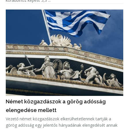
korábbihoz képest 5,3 ...
Német közgazdászok a görög adósság
elengedése mellett
Vezető német közgazdászok elkerülhetetlennek tartják a
görög adósság egy jelentős hányadának elengedését annak