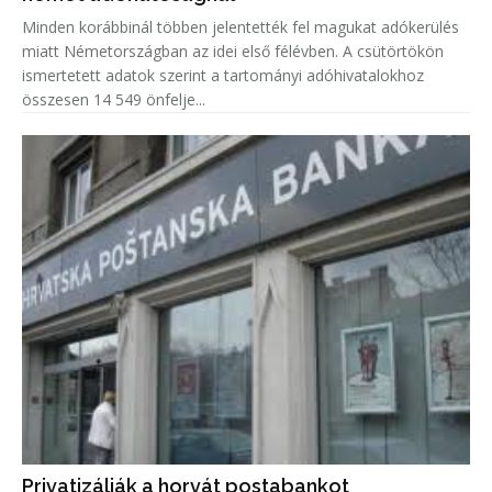
Minden korábbinál többen jelentették fel magukat adókerülés
miatt Németországban az idei első félévben. A csütörtökön
ismertetett adatok szerint a tartományi adóhivatalokhoz
összesen 14 549 önfelje...
Privatizálják a horvát postabankot