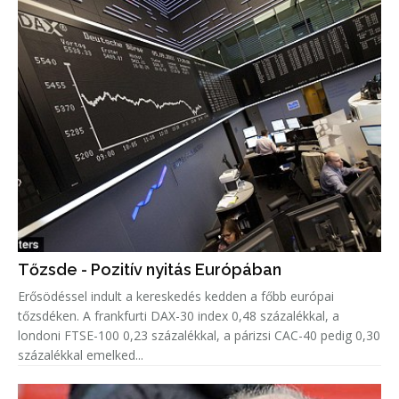
Tőzsde - Pozitív nyitás Európában
Erősödéssel indult a kereskedés kedden a főbb európai
tőzsdéken. A frankfurti DAX-30 index 0,48 százalékkal, a
londoni FTSE-100 0,23 százalékkal, a párizsi CAC-40 pedig 0,30
százalékkal emelked...