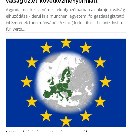
válság üzleti következményei miatt
Aggodalmat kelt a német feldolgozóiparban az ukrajnai válság
elhúzódása - derül ki a müncheni egyetem ifo gazdaságkutató
intézetének tanulmányából. Az ifo (ifo Institut – Leibniz-Institut
für Wirts...