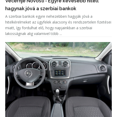
Vecernje Novosti - Egyre kevesebb hitelt
hagynak jóvá a szerbiai bankok
A szerbiai bankok egyre nehezebben hagyják jóvá a
hitelkérelmeket az ügyfelek alacsony és rendszertelen fizetései
miatt, így fordulhat elő, hogy napjainkban a szerbiai
lakosságnak alig valamivel több ...