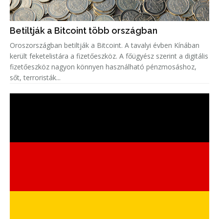
Betiltják a Bitcoint több országban
Oroszországban betiltják a Bitcoint. A tavalyi évben Kínában
került feketelistára a fizetőeszköz. A főügyész szerint a digitális
fizetőeszköz nagyon könnyen használható pénzmosáshoz,
sőt, terroristák...