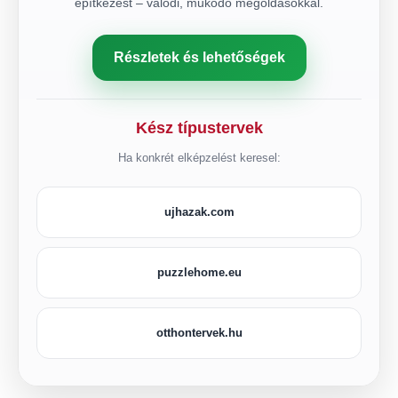
építkezést – valódi, működő megoldásokkal.
Részletek és lehetőségek
Kész típustervek
Ha konkrét elképzelést keresel:
ujhazak.com
puzzlehome.eu
otthontervek.hu