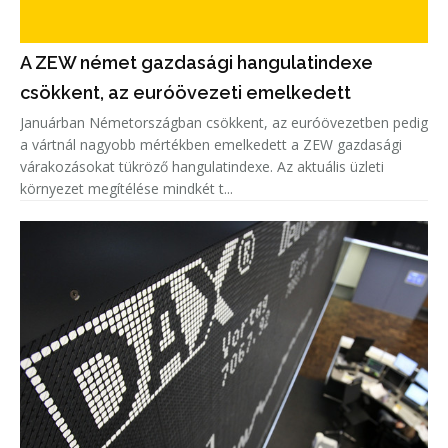
A ZEW német gazdasági hangulatindexe
csökkent, az euróövezeti emelkedett
Januárban Németországban csökkent, az euróövezetben pedig
a vártnál nagyobb mértékben emelkedett a ZEW gazdasági
várakozásokat tükröző hangulatindexe. Az aktuális üzleti
környezet megítélése mindkét t...