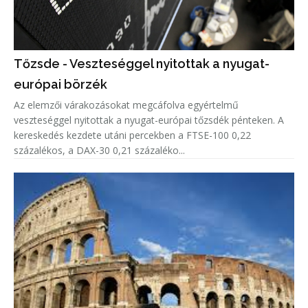
Tőzsde - Veszteséggel nyitottak a nyugat-
európai börzék
Az elemzői várakozásokat megcáfolva egyértelmű
veszteséggel nyitottak a nyugat-európai tőzsdék pénteken. A
kereskedés kezdete utáni percekben a FTSE-100 0,22
százalékos, a DAX-30 0,21 százaléko...