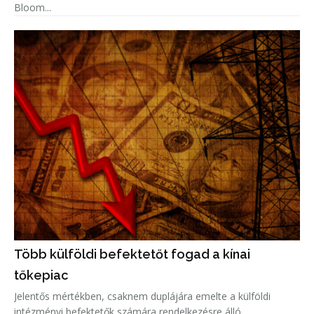
Bloom...
Több külföldi befektetőt fogad a kínai
tőkepiac
Jelentős mértékben, csaknem duplájára emelte a külföldi
intézményi befektetők számára rendelkezésre álló