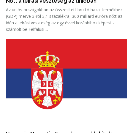
Nőtt a leírási veszteség az unióban
Az uniós országokban az összesített bruttó hazai termékhez
(GDP) mérve 3-ról 3,1 százalékra, 360 milliárd euróra nőtt az
idén a leírási veszteség az egy évvel korábbihoz képest -
számolt be Felfalusi ...