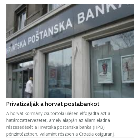
Privatizálják a horvát postabankot
A horvát kormány csütörtöki ülésén elfogadta azt a
határozattervezetet, amely alapján az állam eladná
részesedését a Hrvatska postanska banka (HPB)
pénzintézetben, valamint részben a Croatia osiguranj...