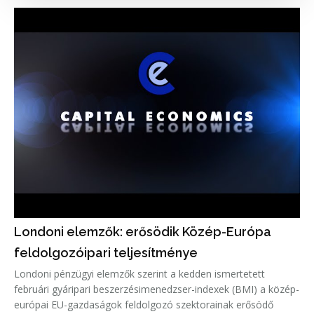
Londoni elemzők: erősödik Közép-Európa
feldolgozóipari teljesítménye
Londoni pénzügyi elemzők szerint a kedden ismertetett
februári gyáripari beszerzésimenedzser-indexek (BMI) a közép-
európai EU-gazdaságok feldolgozó szektorainak erősödő