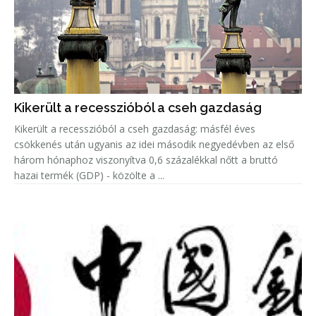
Kikerült a recesszióból a cseh gazdaság
Kikerült a recesszióból a cseh gazdaság: másfél éves
csökkenés után ugyanis az idei második negyedévben az első
három hónaphoz viszonyítva 0,6 százalékkal nőtt a bruttó
hazai termék (GDP) - közölte a ...