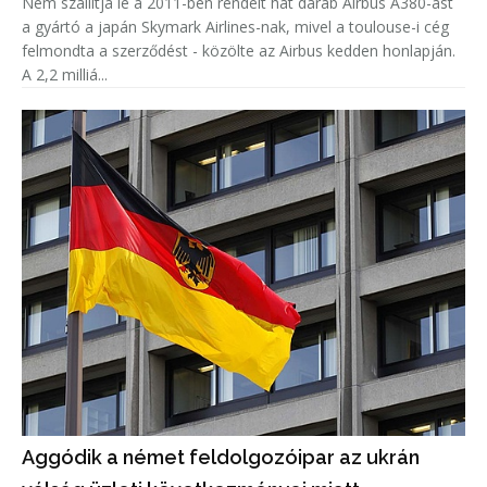
Nem szállítja le a 2011-ben rendelt hat darab Airbus A380-ast
a gyártó a japán Skymark Airlines-nak, mivel a toulouse-i cég
felmondta a szerződést - közölte az Airbus kedden honlapján.
A 2,2 milliá...
Aggódik a német feldolgozóipar az ukrán