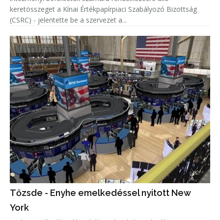
keretösszeget a Kínai Értékpapírpiaci Szabályozó Bizottság
(CSRC) - jelentette be a szervezet a...
Tőzsde - Enyhe emelkedéssel nyitott New
York