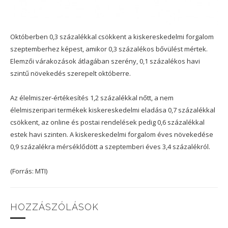
Októberben 0,3 százalékkal csökkent a kiskereskedelmi forgalom
szeptemberhez képest, amikor 0,3 százalékos bővülést mértek.
Elemzői várakozások átlagában szerény, 0,1 százalékos havi
szintű növekedés szerepelt októberre.
Az élelmiszer-értékesítés 1,2 százalékkal nőtt, a nem
élelmiszeripari termékek kiskereskedelmi eladása 0,7 százalékkal
csökkent, az online és postai rendelések pedig 0,6 százalékkal
estek havi szinten. A kiskereskedelmi forgalom éves növekedése
0,9 százalékra mérséklődött a szeptemberi éves 3,4 százalékról.
(Forrás: MTI)
HOZZÁSZÓLÁSOK