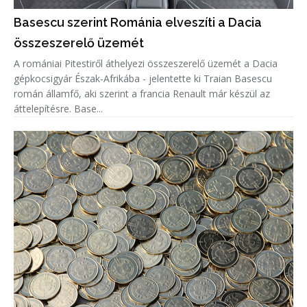
Basescu szerint Románia elveszíti a Dacia
összeszerelő üzemét
A romániai Pitestiről áthelyezi összeszerelő üzemét a Dacia
gépkocsigyár Észak-Afrikába - jelentette ki Traian Basescu
román államfő, aki szerint a francia Renault már készül az
áttelepítésre. Base...