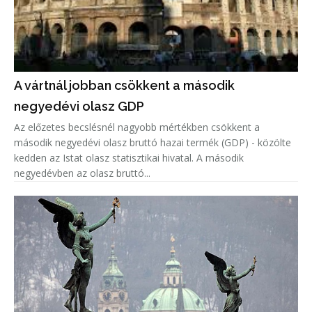
A vártnál jobban csökkent a második
negyedévi olasz GDP
Az előzetes becslésnél nagyobb mértékben csökkent a
második negyedévi olasz bruttó hazai termék (GDP) - közölte
kedden az Istat olasz statisztikai hivatal. A második
negyedévben az olasz bruttó...