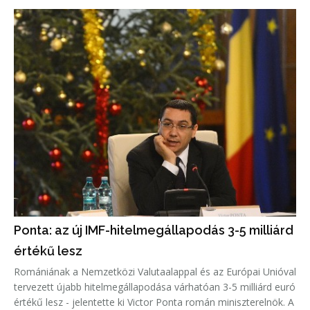
Ponta: az új IMF-hitelmegállapodás 3-5 milliárd
értékű lesz
Romániának a Nemzetközi Valutaalappal és az Európai Unióval
tervezett újabb hitelmegállapodása várhatóan 3-5 milliárd euró
értékű lesz - jelentette ki Victor Ponta román miniszterelnök. A