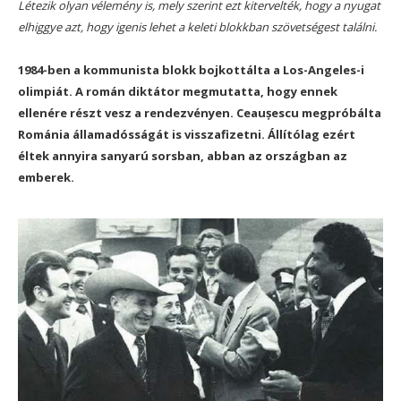
Létezik olyan vélemény is, mely szerint ezt kitervelték, hogy a nyugat
elhiggye azt, hogy igenis lehet a keleti blokkban szövetségest találni.
1984-ben a kommunista blokk bojkottálta a Los-Angeles-i
olimpiát. A román diktátor megmutatta, hogy ennek
ellenére részt vesz a rendezvényen. Ceaușescu megpróbálta
Románia államadósságát is visszafizetni. Állítólag ezért
éltek annyira sanyarú sorsban, abban az országban az
emberek.