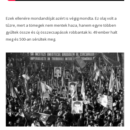
Ezek ellenére mondandóját azért is végig mondta. Ez olaj volt a
tűzre, mert a tömegek nem mentek haza, hanem egyre többen
gyűltek össze és új összecsapások robbantak ki. 49 ember halt
meg és 500-an sérültek meg.