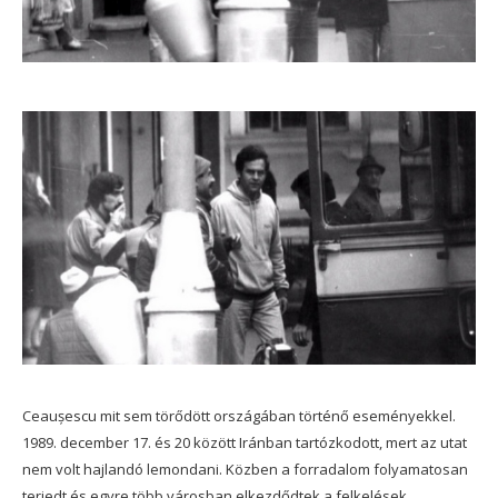
Ceaușescu mit sem törődött országában történő eseményekkel.
1989. december 17. és 20 között Iránban tartózkodott, mert az utat
nem volt hajlandó lemondani. Közben a forradalom folyamatosan
terjedt és egyre több városban elkezdődtek a felkelések,