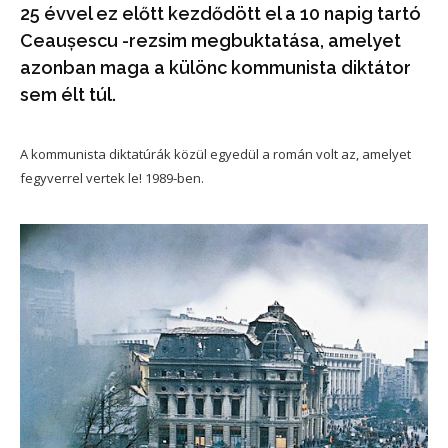
25 évvel ez előtt kezdődött el a 10 napig tartó
Ceaușescu -rezsim megbuktatása, amelyet
azonban maga a különc kommunista diktátor
sem élt túl.
A kommunista diktatúrák közül egyedül a román volt az, amelyet
fegyverrel vertek le! 1989-ben.