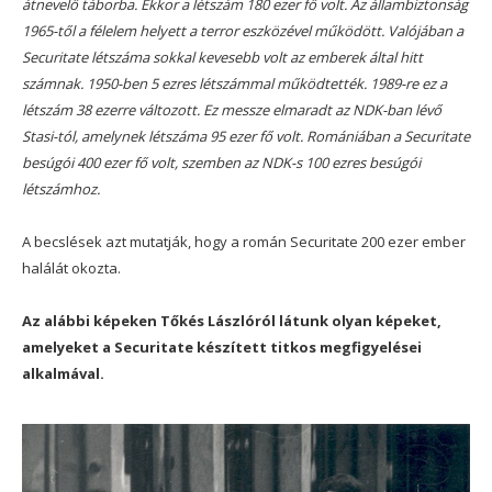
átnevelő táborba. Ekkor a létszám 180 ezer fő volt. Az állambiztonság
1965-től a félelem helyett a terror eszközével működött. Valójában a
Securitate létszáma sokkal kevesebb volt az emberek által hitt
számnak. 1950-ben 5 ezres létszámmal működtették. 1989-re ez a
létszám 38 ezerre változott. Ez messze elmaradt az NDK-ban lévő
Stasi-tól, amelynek létszáma 95 ezer fő volt. Romániában a Securitate
besúgói 400 ezer fő volt, szemben az NDK-s 100 ezres besúgói
létszámhoz.
A becslések azt mutatják, hogy a román Securitate 200 ezer ember
halálát okozta.
Az alábbi képeken Tőkés Lászlóról látunk olyan képeket,
amelyeket a Securitate készített titkos megfigyelései
alkalmával.