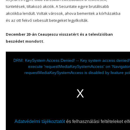
tüntetések, tiltakozó akciók. A Securitate egyre brutálisabb
akciókba lendült. Voltak városok, ahova bementek a kórházakba
és az ott fekvő sebesült betegeket legyilkolták.
December 20-án Ceaușescu visszatért és a televízióban
beszédet mondott.