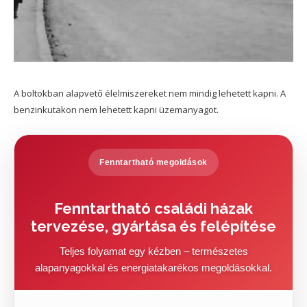
A boltokban alapvető élelmiszereket nem mindig lehetett kapni. A
benzinkutakon nem lehetett kapni üzemanyagot.
Fenntartható megoldások
Fenntartható családi házak
tervezése, gyártása és felépítése
Teljes folyamat egy kézben – természetes
alapanyagokkal és energiatakarékos megoldásokkal.