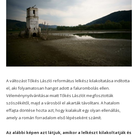
A változást Tőkés László református lelkész kilakoltatása indította
el, aki folyamatosan hangot adott a falurombolás ellen.
Véleménynyilvánításai miatt Tőkés Lászlót megfosztották
szószékétől, majd a városból el akarták távolítani. A hatalom
effajta döntése hozta azt, hogy kialakult egy olyan ellenállás,
amely a román forradalom első lépéseként számít.
Az alábbi képen azt látjuk, amikor a lelkészt kilakoltatják és