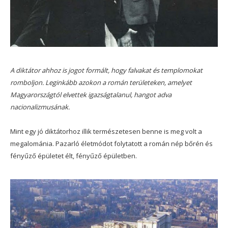
A diktátor ahhoz is jogot formált, hogy falvakat és templomokat
romboljon. Leginkább azokon a román területeken, amelyet
Magyarországtól elvettek igazságtalanul, hangot adva
nacionalizmusának.
Mint egy jó diktátorhoz illik természetesen benne is meg volt a
megalománia. Pazarló életmódot folytatott a román nép bőrén és
fényűző épületet élt, fényűző épületben.