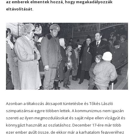
az emberek elmentek hozzá, hogy megakadályozzák
eltávolítását.
Azonban a tiltakozás átcsapott tüntetésbe és Tőkés László
szimpatizánsai egyre többen lettek. A kommunizmus nem igazán
szereti az ilyen megmozdulásokat és saját népe ellen vízágyút és
könnygázt használt az oszlatáshoz. December 17-ére már több
ezer ember gyűlt össze, de ekkor már a karhatalom fegyveréhez