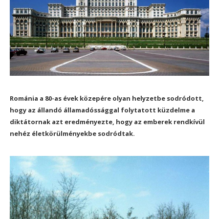
Románia a 80-as évek közepére olyan helyzetbe sodródott,
hogy az állandó államadóssággal folytatott küzdelme a
diktátornak azt eredményezte, hogy az emberek rendkívül
nehéz életkörülményekbe sodródtak.