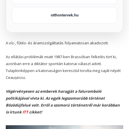
otthontervek.hu
A víz-, fűtés- és áramszolgáltatás folyamatosan akadozott.
Az ellátási problémák miatt 1987-ben Brassóban felkelés tört ki,
azonban erre a diktátor spontán katonai választ adott.
Tulajdonképpen a katonaságon keresztül torolta meg saját népét
Ceaușescu.
Végérvényesen az emberek haragját a faluromboló
politikájával vívta ki. Az egyik legszomorúbb történet
Bözödújfalué volt. Erről a szomorú történetről már korábban
is írtunk
ITT
cikket!