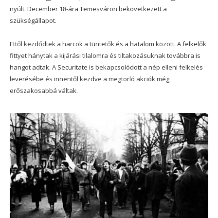
nyúlt. December 18-ára Temesváron bekövetkezett a
szükségállapot.
Ettől kezdődtek a harcok a tüntetők és a hatalom között. A felkelők
fittyet hánytak a kijárási tilalomra és tiltakozásuknak továbbra is
hangot adtak. A Securitate is bekapcsolódott a nép elleni felkelés
leverésébe és innentől kezdve a megtorló akciók még
erőszakosabbá váltak.