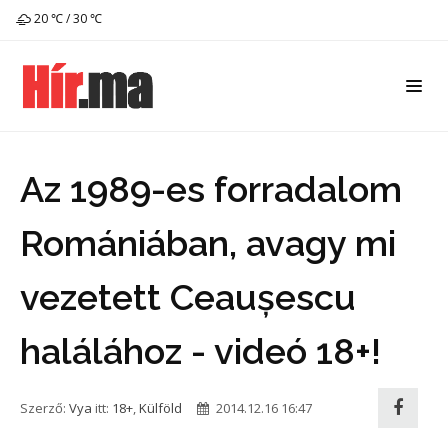
20 ℃ / 30 ℃
Az 1989-es forradalom
Romániában, avagy mi
vezetett Ceaușescu
halálához - videó 18+!
Szerző:
Vya
itt:
18+
,
Külföld
2014.12.16 16:47