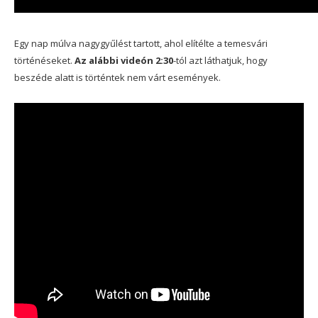
Egy nap múlva nagygyűlést tartott, ahol elítélte a temesvári
történéseket.
Az alábbi videón
2:30
-tól azt láthatjuk, hogy
beszéde alatt is történtek nem várt események.