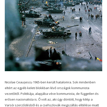
Nicolae Ceaușescu 1965-ben került hatalomra. Sok mindenben
eltért az egyéb keleti blokkban lévő országok kommunista
vezetőitől. Politikája, alapjába véve kommunista, de független és
erősen nacionalista is. Ő volt az, aki úgy döntött, hogy kilép a
Varsói szerződésből és a csehszlovák megszállás elítélése miatt