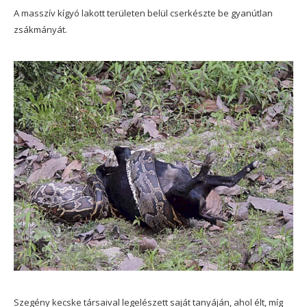
A masszív kígyó lakott területen belül cserkészte be gyanútlan
zsákmányát.
Szegény kecske társaival legelészett saját tanyáján, ahol élt, míg