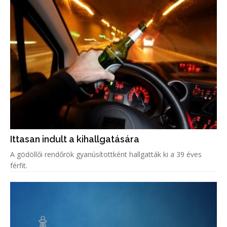
Ittasan indult a kihallgatására
A gödöllői rendőrök gyanúsítottként hallgatták ki a 39 éves
férfit.