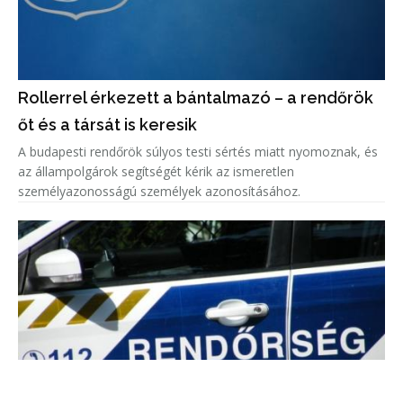
Rollerrel érkezett a bántalmazó – a rendőrök
őt és a társát is keresik
A budapesti rendőrök súlyos testi sértés miatt nyomoznak, és
az állampolgárok segítségét kérik az ismeretlen
személyazonosságú személyek azonosításához.