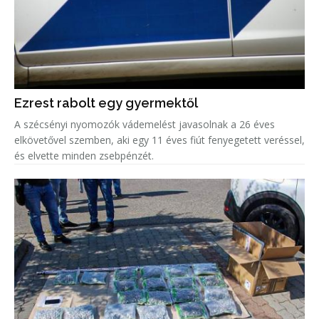
Ezrest rabolt egy gyermektől
A szécsényi nyomozók vádemelést javasolnak a 26 éves
elkövetővel szemben, aki egy 11 éves fiút fenyegetett veréssel,
és elvette minden zsebpénzét.