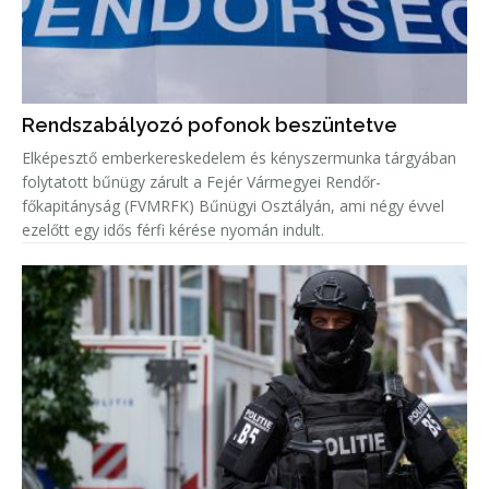
Rendszabályozó pofonok beszüntetve
Elképesztő emberkereskedelem és kényszermunka tárgyában
folytatott bűnügy zárult a Fejér Vármegyei Rendőr-
főkapitányság (FVMRFK) Bűnügyi Osztályán, ami négy évvel
ezelőtt egy idős férfi kérése nyomán indult.