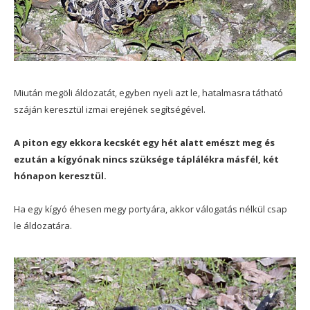
Miután megöli áldozatát, egyben nyeli azt le, hatalmasra tátható
száján keresztül izmai erejének segítségével.
A piton egy ekkora kecskét egy hét alatt emészt meg és
ezután a kígyónak nincs szüksége táplálékra másfél, két
hónapon keresztül.
Ha egy kígyó éhesen megy portyára, akkor válogatás nélkül csap
le áldozatára.