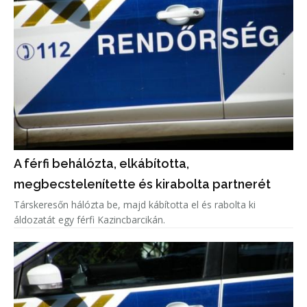
A férfi behálózta, elkábította,
megbecstelenítette és kirabolta partnerét
Társkeresőn hálózta be, majd kábította el és rabolta ki
áldozatát egy férfi Kazincbarcikán.