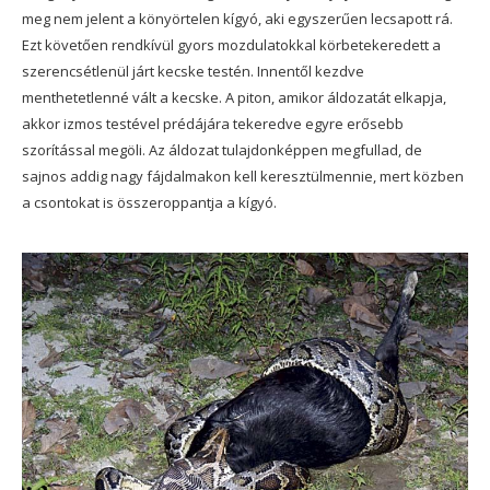
meg nem jelent a könyörtelen kígyó, aki egyszerűen lecsapott rá.
Ezt követően rendkívül gyors mozdulatokkal körbetekeredett a
szerencsétlenül járt kecske testén. Innentől kezdve
menthetetlenné vált a kecske. A piton, amikor áldozatát elkapja,
akkor izmos testével prédájára tekeredve egyre erősebb
szorítással megöli. Az áldozat tulajdonképpen megfullad, de
sajnos addig nagy fájdalmakon kell keresztülmennie, mert közben
a csontokat is összeroppantja a kígyó.