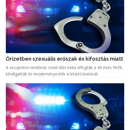
Őrizetben szexuális erőszak és kifosztás miatt
A veszprémi rendőrök rövid időn belül elfogták a 49 éves férfit,
kihallgatták és kezdeményezték a letartóztatását.