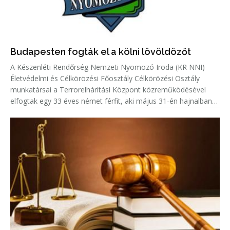
Budapesten fogták el a kölni lövöldözőt
A Készenléti Rendőrség Nemzeti Nyomozó Iroda (KR NNI)
Életvédelmi és Célkörözési Főosztály Célkörözési Osztály
munkatársai a Terrorelhárítási Központ közreműködésével
elfogtak egy 33 éves német férfit, aki május 31-én hajnalban
Kölnben több lövést adott le egy emberre.