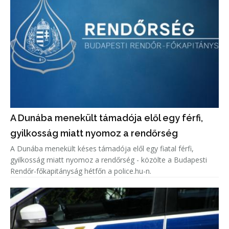
A Dunába menekült támadója elől egy férfi,
gyilkosság miatt nyomoz a rendőrség
A Dunába menekült késes támadója elől egy fiatal férfi,
gyilkosság miatt nyomoz a rendőrség - közölte a Budapesti
Rendőr-főkapitányság hétfőn a police.hu-n.