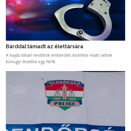
Bárddal támadt az élettársára
A hajdú-bihari rendőrök emberölés kísérlete miatt vettek
bűnügyi őrizetbe egy férfit.