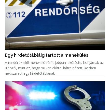
Egy hirdetőtábláig tartott a menekülés
A rendőrök elől menekülő férfit jobban lekötötte, hol járnak az
üldözői, mint az, hogy mi van előtte: hátra nézett, közben
nekiszaladt egy hirdetőtáblának.