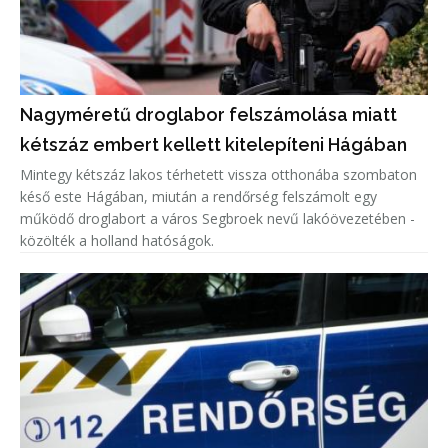
Nagyméretű droglabor felszámolása miatt
kétszáz embert kellett kitelepíteni Hágában
Mintegy kétszáz lakos térhetett vissza otthonába szombaton
késő este Hágában, miután a rendőrség felszámolt egy
működő droglabort a város Segbroek nevű lakóövezetében -
közölték a holland hatóságok.