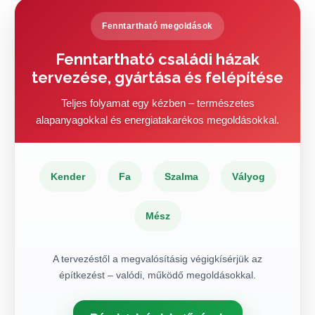
Fenntartható megoldások
Fenntartható családi házak
tervezése, gyártása és felépítése
Teljes folyamat egy kézben – természetes
alapanyagokkal és energiatakarékos megoldásokkal.
Kender
Fa
Szalma
Vályog
Mész
A tervezéstől a megvalósításig végigkísérjük az
építkezést – valódi, működő megoldásokkal.