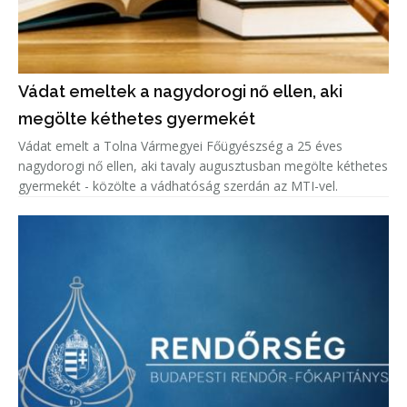
Vádat emeltek a nagydorogi nő ellen, aki
megölte kéthetes gyermekét
Vádat emelt a Tolna Vármegyei Főügyészség a 25 éves
nagydorogi nő ellen, aki tavaly augusztusban megölte kéthetes
gyermekét - közölte a vádhatóság szerdán az MTI-vel.