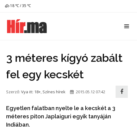
18 ℃ / 35 ℃
3 méteres kígyó zabált
fel egy kecskét
Szerző:
Vya
itt:
18+
,
Színes hírek
2015.05.12 07:42
Egyetlen falatban nyelte le a kecskét a 3
méteres piton Japlaiguri egyik tanyáján
Indiában.