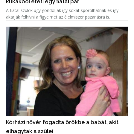
kukákból eteti egy fiatal pár
A fiatal szülők úgy gondolják így sokat spórolhatnak és így
akarják felhívni a figyelmet az élelmiszer pazarlásra is.
Kórházi nővér fogadta örökbe a babát, akit
elhagytak a szülei