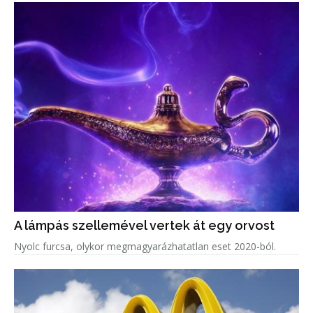
A lámpás szellemével vertek át egy orvost
Nyolc furcsa, olykor megmagyarázhatatlan eset 2020-ból.