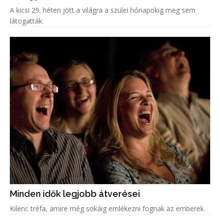
A kicsi 29. héten jött a világra a szülei hónapokig meg sem
látogatták.
Minden idők legjobb átverései
Kilenc tréfa, amire még sokáig emlékezni fognak az emberek.