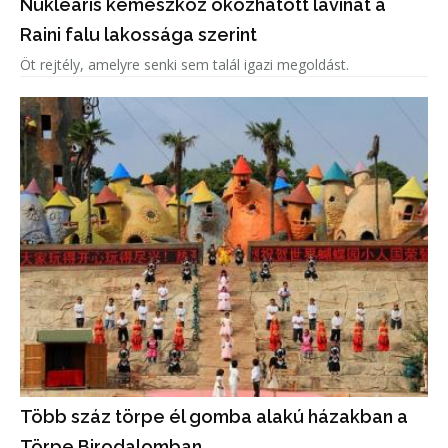
Nukleáris kémeszköz okozhatott lavinát a
Raini falu lakossága szerint
Öt rejtély, amelyre senki sem talál igazi megoldást.
Több száz törpe él gomba alakú házakban a
Törpe Birodalomban