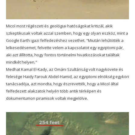
Micol most régészeti és geológiai hatóságokat kritizál, akik
szkeptikusak voltak azzal szemben, hogy egy olyan eszköz, mint a
Google Earth igazi felfedezéshez vezethet. "Miután lehűtötték a
lelkesedésemet, felvette velem a kapcsolatot egy egyiptomi pár,
aki azt állította, hogy fontos történelmi hivatkozásokat találtak
mindkét helyen."
Medhat Kamal El-Kady, az Ománi Szultánság volt nagykövete és
felesége Haidy Farouk Abdel-Hamid, az egyiptomi elnökség egykori
tanácsadója, azt mondta, hogy észrevették, hogy a Micol által
felfedezett alakzatok helyén több antik térképen és
dokumentumon piramisok voltak megjelölve.