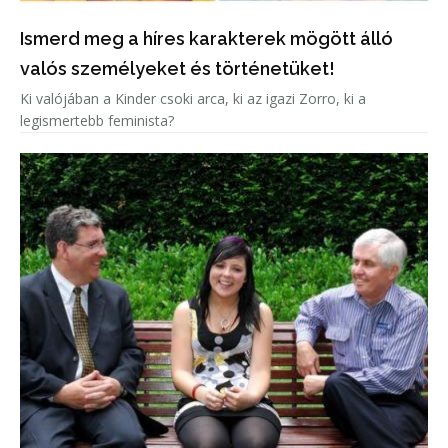
Ismerd meg a híres karakterek mögött álló
valós személyeket és történetüket!
Ki valójában a Kinder csoki arca, ki az igazi Zorro, ki a
legismertebb feminista?