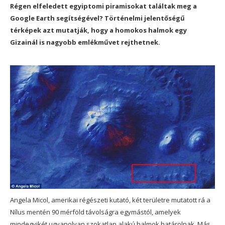
Régen elfeledett egyiptomi piramisokat találtak meg a
Google Earth segítségével? Történelmi jelentőségű
térképek azt mutatják, hogy a homokos halmok egy
Gizainál is nagyobb emlékművet rejthetnek.
Angela Micol, amerikai régészeti kutató, két területre mutatott rá a
Nílus mentén 90 mérföld távolságra egymástól, amelyek
mindegyikét ugyanolyan szokatlan alakú halmok határolnak. Más