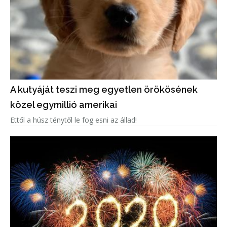
A kutyáját teszi meg egyetlen örökösének
közel egymillió amerikai
Ettől a húsz ténytől le fog esni az állad!