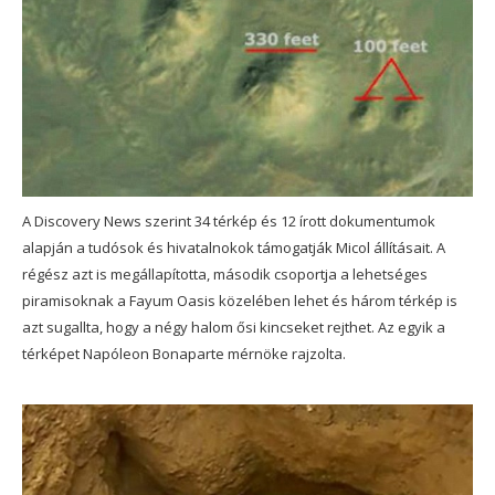
A Discovery News szerint 34 térkép és 12 írott dokumentumok
alapján a tudósok és hivatalnokok támogatják Micol állításait. A
régész azt is megállapította, második csoportja a lehetséges
piramisoknak a Fayum Oasis közelében lehet és három térkép is
azt sugallta, hogy a négy halom ősi kincseket rejthet. Az egyik a
térképet Napóleon Bonaparte mérnöke rajzolta.