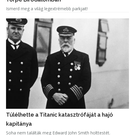
Ismerd meg a világ legextrémebb parkjait!
Túlélhette a Titanic katasztrófáját a hajó
kapitánya
Soha nem találták meg Edward John Smith holttestét.