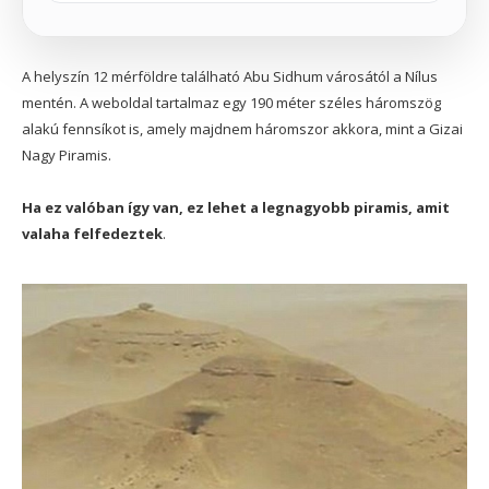
A helyszín 12 mérföldre található Abu Sidhum városától a Nílus
mentén. A weboldal tartalmaz egy 190 méter széles háromszög
alakú fennsíkot is, amely majdnem háromszor akkora, mint a Gizai
Nagy Piramis.
Ha ez valóban így van, ez lehet a legnagyobb piramis, amit
valaha felfedeztek
.