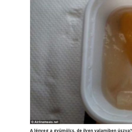
A lényeg a gyümölcs, de ilyen valamiben úszva?