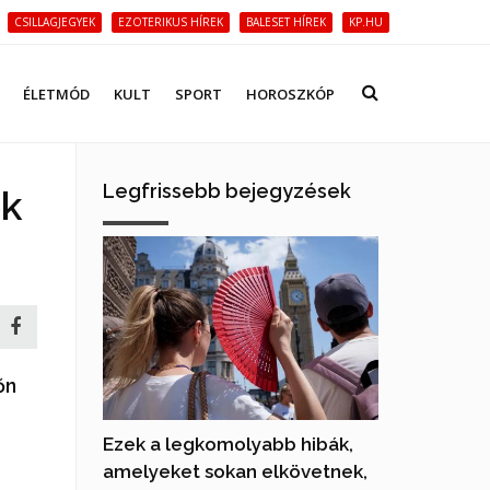
CSILLAGJEGYEK
EZOTERIKUS HÍREK
BALESET HÍREK
KP.HU
ÉLETMÓD
KULT
SPORT
HOROSZKÓP
Legfrissebb bejegyzések
ek
őn
Ezek a legkomolyabb hibák,
amelyeket sokan elkövetnek,