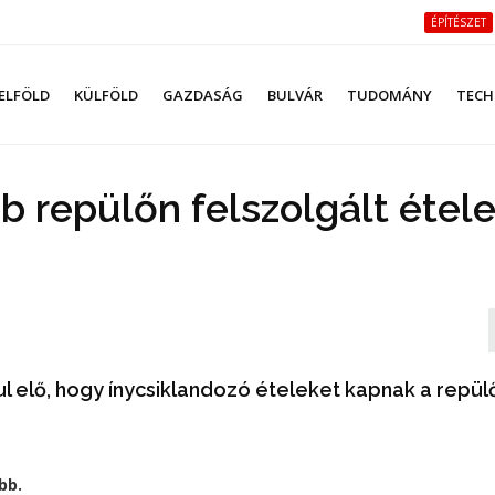
ÉPÍTÉSZET
ELFÖLD
KÜLFÖLD
GAZDASÁG
BULVÁR
TUDOMÁNY
TECH
b repülőn felszolgált étel
ul elő, hogy ínycsiklandozó ételeket kapnak a repül
bb.