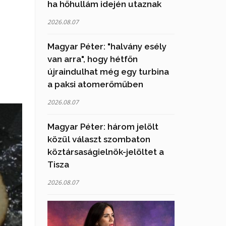
ha hőhullám idején utaznak
2026.08.07
Magyar Péter: "halvány esély
van arra", hogy hétfőn
újraindulhat még egy turbina
a paksi atomerőműben
2026.08.07
Magyar Péter: három jelölt
közül választ szombaton
köztársaságielnök-jelöltet a
Tisza
2026.08.07