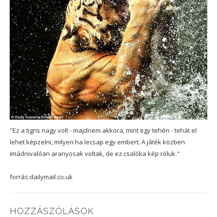
"Ez a tigris nagy volt - majdnem akkora, mint egy tehén - tehát el
lehet képzelni, milyen ha lecsap egy embert. A játék közben
imádnivalóan aranyosak voltak, de ez csalóka kép róluk."
forrás:dailymail.co.uk
HOZZÁSZÓLÁSOK