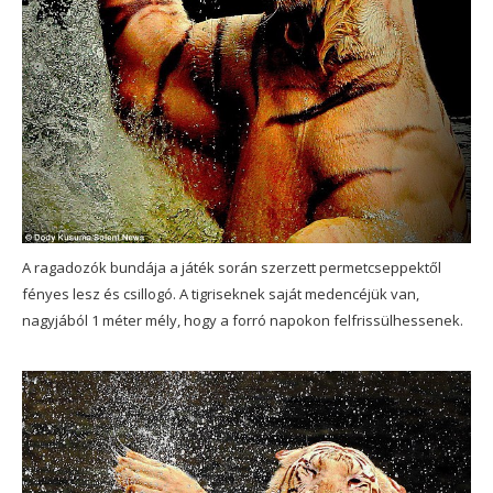
A ragadozók bundája a játék során szerzett permetcseppektől
fényes lesz és csillogó. A tigriseknek saját medencéjük van,
nagyjából 1 méter mély, hogy a forró napokon felfrissülhessenek.