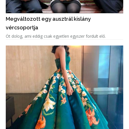
Megváltozott egy ausztrál kislány
vércsoportja
Öt dolog, ami eddig csak egyetlen egyszer fordult elő.