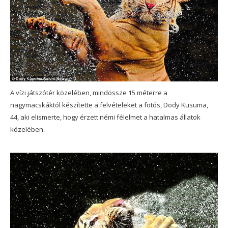
A vízi játszótér közelében, mindössze 15 méterre a
nagymacskáktól készítette a felvételeket a fotós, Dody Kusuma,
44, aki elismerte, hogy érzett némi félelmet a hatalmas állatok
közelében.