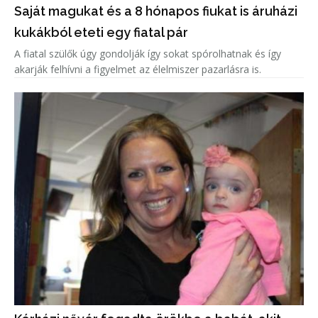
Saját magukat és a 8 hónapos fiukat is áruházi
kukákból eteti egy fiatal pár
A fiatal szülők úgy gondolják így sokat spórolhatnak és így
akarják felhívni a figyelmet az élelmiszer pazarlásra is.