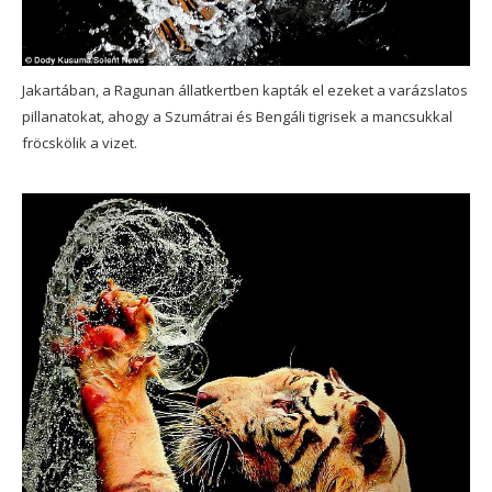
Jakartában, a Ragunan állatkertben kapták el ezeket a varázslatos
pillanatokat, ahogy a Szumátrai és Bengáli tigrisek a mancsukkal
fröcskölik a vizet.