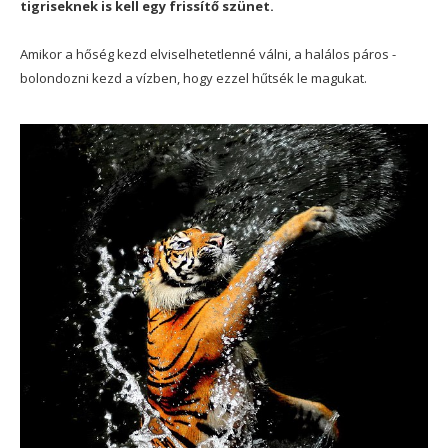
tigriseknek is kell egy frissítő szünet.
Amikor a hőség kezd elviselhetetlenné válni, a halálos páros -
bolondozni kezd a vízben, hogy ezzel hűtsék le magukat.