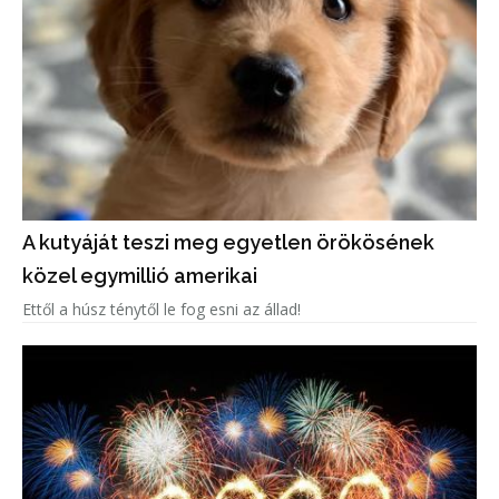
A kutyáját teszi meg egyetlen örökösének
közel egymillió amerikai
Ettől a húsz ténytől le fog esni az állad!