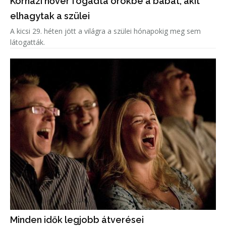
Kórházi nővér fogadta örökbe a babát, akit
elhagytak a szülei
A kicsi 29. héten jött a világra a szülei hónapokig meg sem
látogatták.
Minden idők legjobb átverései