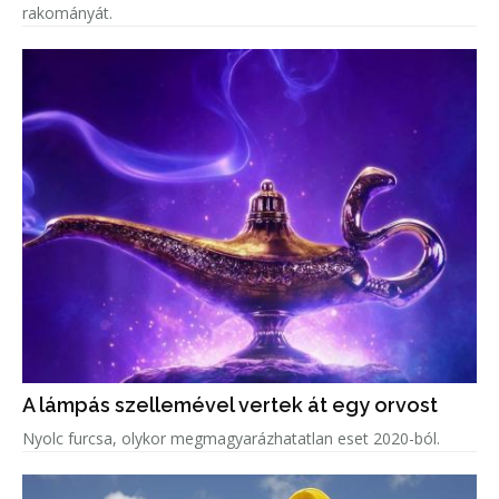
rakományát.
A lámpás szellemével vertek át egy orvost
Nyolc furcsa, olykor megmagyarázhatatlan eset 2020-ból.