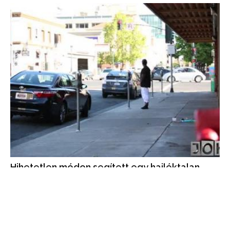
Hihetetlen módon segített egy hajléktalan
férfi az autóson –videó
A hajléktalan férfi tettét videón örökítették meg, segítségért
nem várt jutalmat kapott.