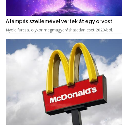
A lámpás szellemével vertek át egy orvost
Nyolc furcsa, olykor megmagyarázhatatlan eset 2020-ból.