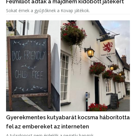
Félmilliót adtak a majdnem kidobott játékért
Sokat érnek a gyűjtőknek a Kovap játékok.
Gyerekmentes kutyabarát kocsma háborította
fel az embereket az interneten
A tulajdonost nem érdeklik a negatív hangok.