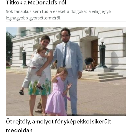
Titkok a McDonald’s-ról
Sok fanatikus sem tudja ezeket a dolgokat a világ egyik
legnagyobb gyorsétterméről.
Öt rejtély, amelyet fényképekkel sikerült
megoldani