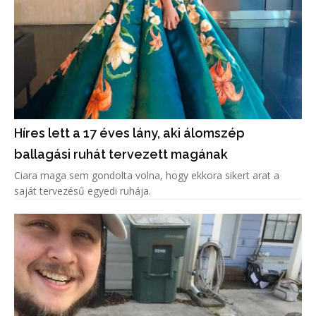
Híres lett a 17 éves lány, aki álomszép
ballagási ruhát tervezett magának
Ciara maga sem gondolta volna, hogy ekkora sikert arat a
saját tervezésű egyedi ruhája.