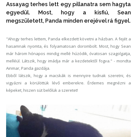
Assayag terhes lett egy pillanatra sem hagyta
egyedül. Most, hogy a kisfiú, Sean
megszületett, Panda minden erejével rá figyel.
"Ahogy terhes lettem, Panda elkezdett követni a házban. A fejét a
hasamnak nyomta, és folyamatosan dorombolt. Most, hogy Sean
már három hónapos mindig mellé húzódik, óvatosan szagolgatja,
melléül. Látszik, hogy imádja már a kezdetektől fogva." - mondta
Ainmar, Panda gazdája.
Ebből látszik, hogy a macskák is mennyire tudnak szeretni, és
vigyázni a körülöttük lévő emberekre. Érdemes megnézni a
képeket, hiszen süt belőlük a szeretet!