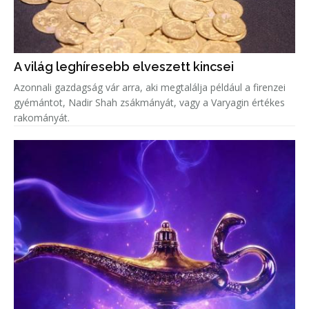
A világ leghíresebb elveszett kincsei
Azonnali gazdagság vár arra, aki megtalálja például a firenzei
gyémántot, Nadir Shah zsákmányát, vagy a Varyagin értékes
rakományát.