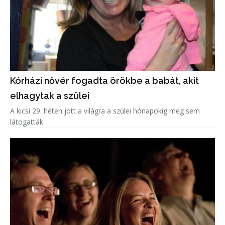
Kórházi nővér fogadta örökbe a babát, akit
elhagytak a szülei
A kicsi 29. héten jött a világra a szülei hónapokig meg sem
látogatták.