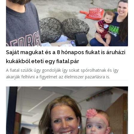
Saját magukat és a 8 hónapos fiukat is áruházi
kukákból eteti egy fiatal pár
A fiatal szülők úgy gondolják így sokat spórolhatnak és így
akarják felhívni a figyelmet az élelmiszer pazarlásra is.