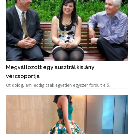
Megváltozott egy ausztrál kislány
vércsoportja
Öt dolog, ami eddig csak egyetlen egyszer fordult elő.