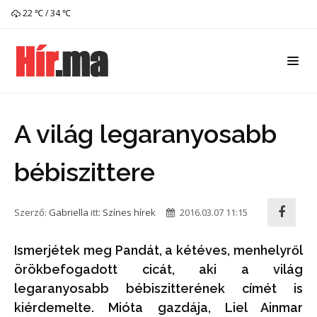
22 ℃ / 34 ℃
A világ legaranyosabb
bébiszittere
Szerző:
Gabriella
itt:
Színes hírek
2016.03.07 11:15
Ismerjétek meg Pandát, a kétéves, menhelyről
örökbefogadott cicát, aki a világ
legaranyosabb bébiszitterének címét is
kiérdemelte. Mióta gazdája, Liel Ainmar