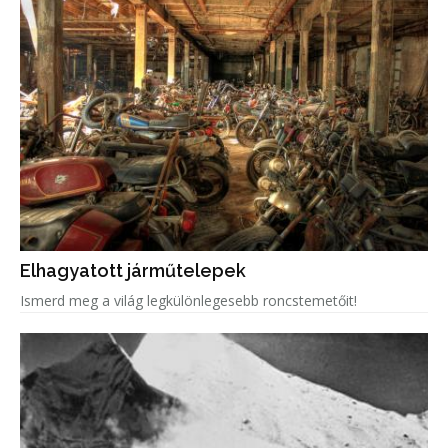
Elhagyatott járműtelepek
Ismerd meg a világ legkülönlegesebb roncstemetőit!