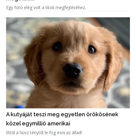
Egy fotó elég volt a titok megfejtéséhez.
A kutyáját teszi meg egyetlen örökösének
közel egymillió amerikai
Ettől a húsz ténytől le fog esni az állad!