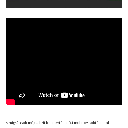
A migránsok még a brit bejelentés előtt molotov koktélokkal