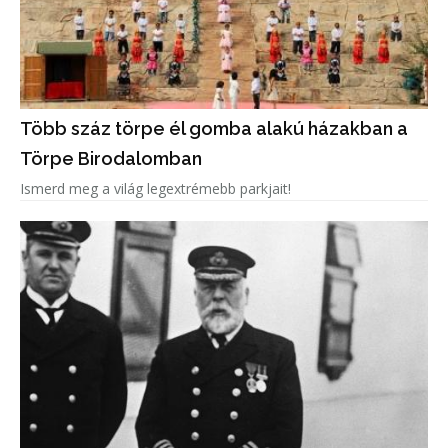
Több száz törpe él gomba alakú házakban a
Törpe Birodalomban
Ismerd meg a világ legextrémebb parkjait!