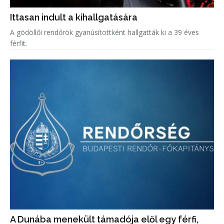
Ittasan indult a kihallgatására
A gödöllői rendőrök gyanúsítottként hallgatták ki a 39 éves
férfit.
A Dunába menekült támadója elől egy férfi,