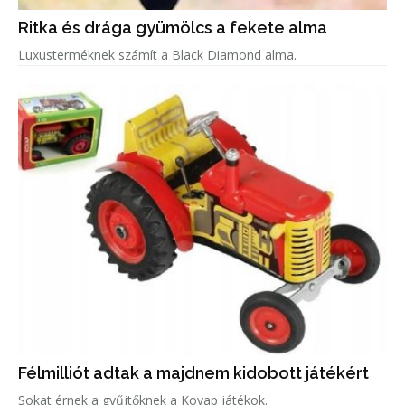
Ritka és drága gyümölcs a fekete alma
Luxusterméknek számít a Black Diamond alma.
Félmilliót adtak a majdnem kidobott játékért
Sokat érnek a gyűjtőknek a Kovap játékok.