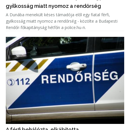
gyilkosság miatt nyomoz a rendőrség
A Dunába menekült késes támadója elől egy fiatal férfi,
gyilkosság miatt nyomoz a rendőrség - közölte a Budapesti
Rendőr-főkapitányság hétfőn a police.hu-n.
A férfi behálózta, elkábította,