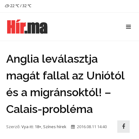
22 ℃ / 32 ℃
Anglia leválasztja
magát fallal az Uniótól
és a migránsoktól! –
Calais-probléma
Szerző:
Vya
itt:
18+
,
Színes hírek
2016.08.11 14:40