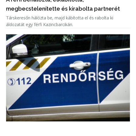
megbecstelenítette és kirabolta partnerét
Társkeresőn hálózta be, majd kábította el és rabolta ki
áldozatát egy férfi Kazincbarcikán.
Egy hirdetőtábláig tartott a menekülés