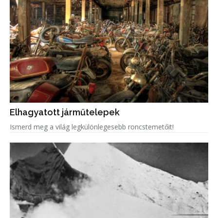
Elhagyatott járműtelepek
Ismerd meg a világ legkülönlegesebb roncstemetőit!