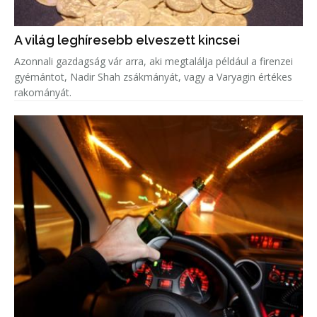
A világ leghíresebb elveszett kincsei
Azonnali gazdagság vár arra, aki megtalálja például a firenzei
gyémántot, Nadir Shah zsákmányát, vagy a Varyagin értékes
rakományát.