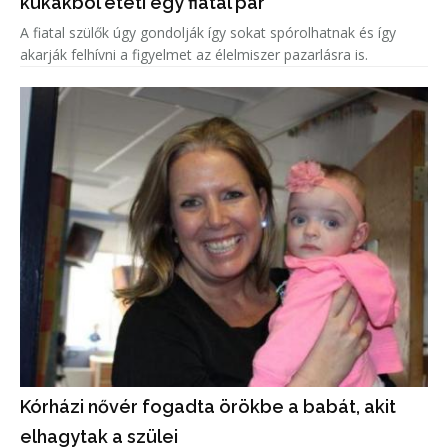
kukákból eteti egy fiatal pár
A fiatal szülők úgy gondolják így sokat spórolhatnak és így
akarják felhívni a figyelmet az élelmiszer pazarlásra is.
Kórházi nővér fogadta örökbe a babát, akit
elhagytak a szülei