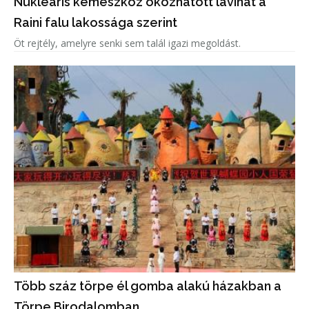
Nukleáris kémeszköz okozhatott lavinát a
Raini falu lakossága szerint
Öt rejtély, amelyre senki sem talál igazi megoldást.
Több száz törpe él gomba alakú házakban a
Törpe Birodalomban