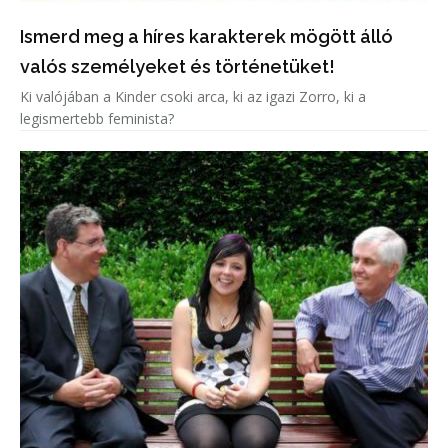
Ismerd meg a híres karakterek mögött álló
valós személyeket és történetüket!
Ki valójában a Kinder csoki arca, ki az igazi Zorro, ki a
legismertebb feminista?