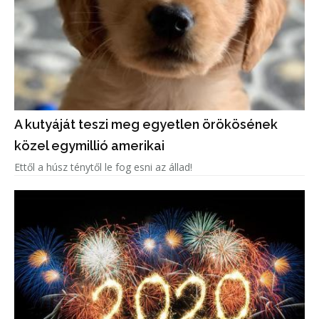
A kutyáját teszi meg egyetlen örökösének
közel egymillió amerikai
Ettől a húsz ténytől le fog esni az állad!