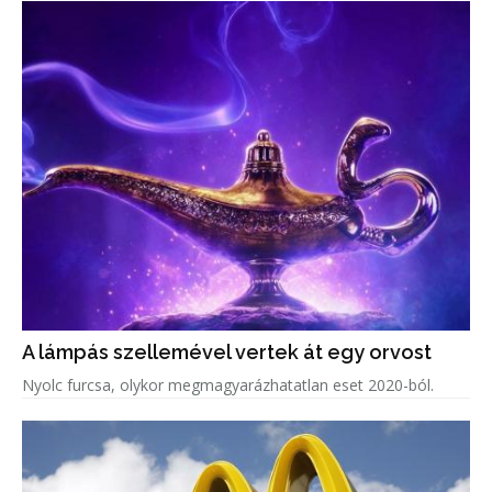
A lámpás szellemével vertek át egy orvost
Nyolc furcsa, olykor megmagyarázhatatlan eset 2020-ból.