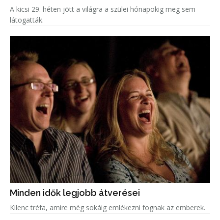
A kicsi 29. héten jött a világra a szülei hónapokig meg sem
látogatták.
Minden idők legjobb átverései
Kilenc tréfa, amire még sokáig emlékezni fognak az emberek.