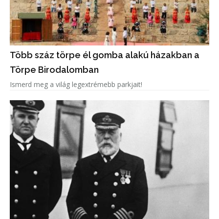
Több száz törpe él gomba alakú házakban a
Törpe Birodalomban
Ismerd meg a világ legextrémebb parkjait!