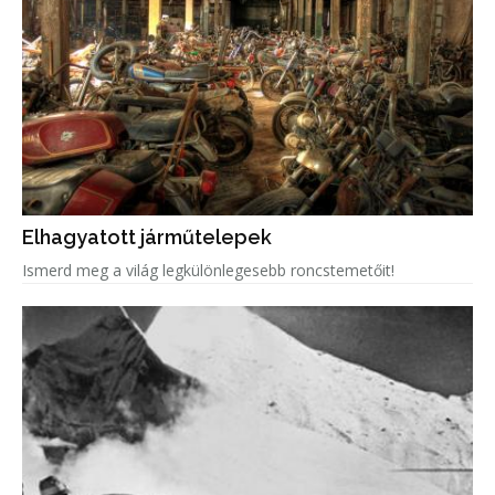
Elhagyatott járműtelepek
Ismerd meg a világ legkülönlegesebb roncstemetőit!