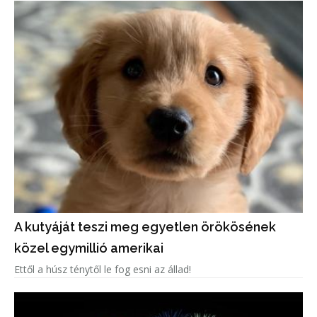
A kutyáját teszi meg egyetlen örökösének
közel egymillió amerikai
Ettől a húsz ténytől le fog esni az állad!