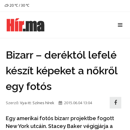
20 ℃ / 30 ℃
Bizarr – deréktól lefelé
készít képeket a nőkről
egy fotós
Szerző:
Vya
itt:
Színes hírek
2015.06.04 13:04
Egy amerikai fotós bizarr projektbe fogott
New York utcáin. Stacey Baker végigjárja a