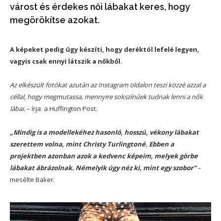
várost és érdekes női lábakat keres, hogy
megörökítse azokat.
A képeket pedig úgy készíti, hogy deréktól lefelé legyen,
vagyis csak ennyi látszik a nőkből.
Az elkészült fotókat azután az Instagram oldalon teszi közzé azzal a
céllal, hogy megmutassa, mennyire sokszínűek tudnak lenni a nők
lábai.
– írja a Huffington Post.
„Mindig is a modellekéhez hasonló, hosszú, vékony lábakat
szerettem volna, mint Christy Turlingtoné. Ebben a
projektben azonban azok a kedvenc képeim, melyek görbe
lábakat ábrázolnak. Némelyik úgy néz ki, mint egy szobor”
–
mesélte Baker.