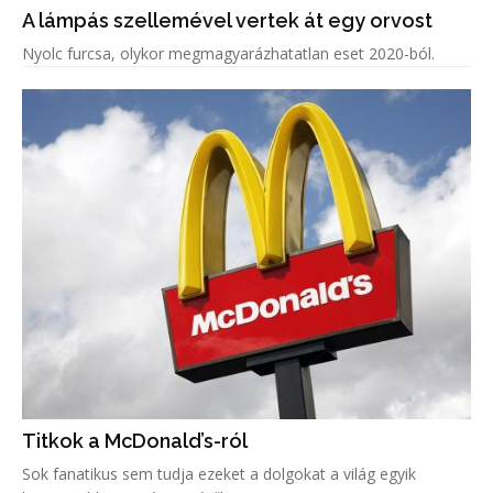
A lámpás szellemével vertek át egy orvost
Nyolc furcsa, olykor megmagyarázhatatlan eset 2020-ból.
Titkok a McDonald’s-ról
Sok fanatikus sem tudja ezeket a dolgokat a világ egyik