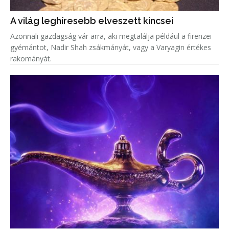
A világ leghíresebb elveszett kincsei
Azonnali gazdagság vár arra, aki megtalálja például a firenzei
gyémántot, Nadir Shah zsákmányát, vagy a Varyagin értékes
rakományát.