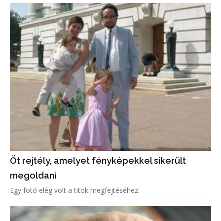
Öt rejtély, amelyet fényképekkel sikerült
megoldani
Egy fotó elég volt a titok megfejtéséhez.