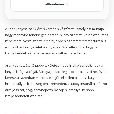
otthontervek.hu
A képeket Jessica 17 éves korában készítette, amely azt mutatja,
hogy mennyire tehetséges a fotós. A lány szerette volna az állatos
képeket művészi szintre emelni, éppen ezért teremtett szürreális
és mágikus környezetet a kutyának. Szerette volna, hogyha
kiemelkednek képei az aranyos állatkás fotók közül.
Aranyos kutyája, Chuppy tökéletes modellnek bizonyult, hogy a
lány el is érje a célját. A kutya Jessica legjobb barátja volt hét éven
keresztül, azonban március elsején el kellett altatni a kutyát,
hiszen súlyos betegségben szenvedett. Chuppy inspirálta először
arra Jessicát, hogy fényképezni kezdjen, amellyel később
kiteljesedhetett az élete.