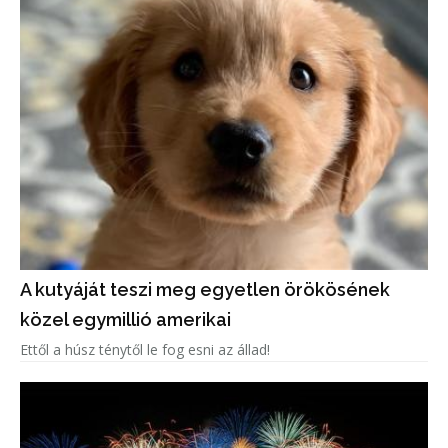
A kutyáját teszi meg egyetlen örökösének
közel egymillió amerikai
Ettől a húsz ténytől le fog esni az állad!