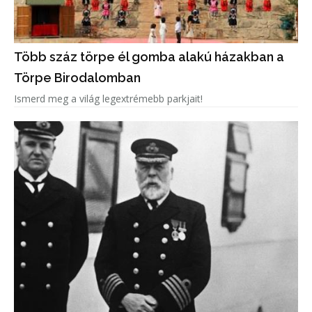
Több száz törpe él gomba alakú házakban a
Törpe Birodalomban
Ismerd meg a világ legextrémebb parkjait!