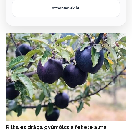
otthontervek.hu
Ritka és drága gyümölcs a fekete alma