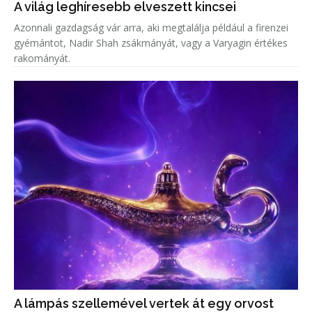
A világ leghíresebb elveszett kincsei
Azonnali gazdagság vár arra, aki megtalálja például a firenzei
gyémántot, Nadir Shah zsákmányát, vagy a Varyagin értékes
rakományát.
A lámpás szellemével vertek át egy orvost