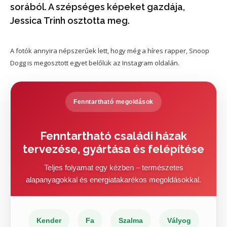
sorából. A szépséges képeket gazdája,
Jessica Trinh osztotta meg.
A fotók annyira népszerűek lett, hogy még a híres rapper, Snoop
Dogg is megosztott egyet belőlük az Instagram oldalán.
Fenntartható megoldások
Fenntartható családi házak
tervezése, gyártása és felépítése
Teljes folyamat egy kézben – természetes
alapanyagokkal és energiatakarékos megoldásokkal.
Kender
Fa
Szalma
Vályog