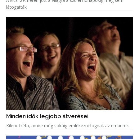
A kicsi 29. héten jött a világra a szülei hónapokig meg sem
látogatták.
Minden idők legjobb átverései
Kilenc tréfa, amire még sokáig emlékezni fognak az emberek.