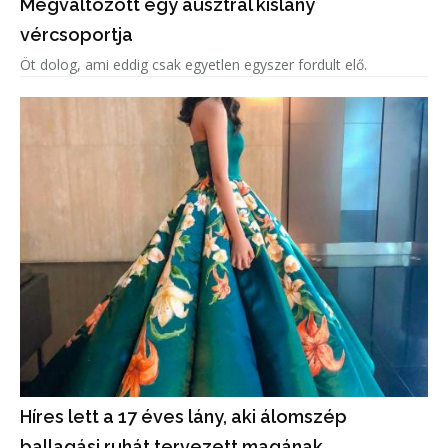
Megváltozott egy ausztrál kislány
vércsoportja
Öt dolog, ami eddig csak egyetlen egyszer fordult elő.
Híres lett a 17 éves lány, aki álomszép
ballagási ruhát tervezett magának