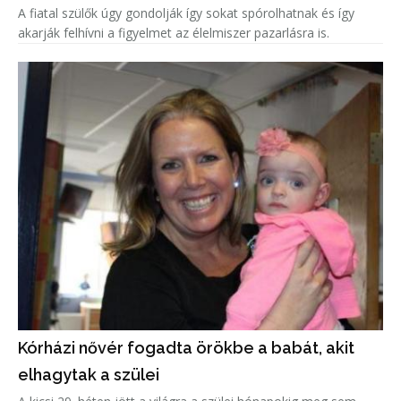
A fiatal szülők úgy gondolják így sokat spórolhatnak és így
akarják felhívni a figyelmet az élelmiszer pazarlásra is.
Kórházi nővér fogadta örökbe a babát, akit
elhagytak a szülei