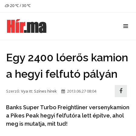
20 ℃ / 30 ℃
Egy 2400 lóerős kamion
a hegyi felfutó pályán
Szerző:
Vya
itt:
Színes hírek
2013.06.27 08:04
Banks Super Turbo Freightliner versenykamion
a Pikes Peak hegyi felfutóra lett építve, ahol
meg is mutatja, mit tud!