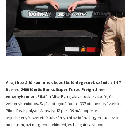
A rajthoz álló kamionok közül különlegesnek számít a 14,7
literes, 2400 lóerős Banks Super Turbo Freightliner
versenykamion.
Pilótája Mike Ryan, aki autóskaszkadőr, és
versenykamionos. Saját kategóriájában 1997 óta nem győzték le a
Pikes Peak pályán. A tavalyi 12 perc 39 másodperces
teljesítményét szeretné túlszárnyalni az idén. Hogy mit tud ez a
monstrum, azt meg lehet tekinteni, és hallgatni a videón!