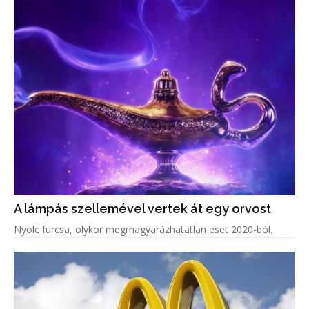
A lámpás szellemével vertek át egy orvost
Nyolc furcsa, olykor megmagyarázhatatlan eset 2020-ból.