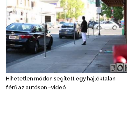
Hihetetlen módon segített egy hajléktalan
férfi az autóson –videó
A hajléktalan férfi tettét videón örökítették meg, segítségért
nem várt jutalmat kapott.