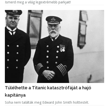
Ismerd meg a világ legextrémebb parkjait!
Túlélhette a Titanic katasztrófáját a hajó
kapitánya
Soha nem találták meg Edward John Smith holttestét.