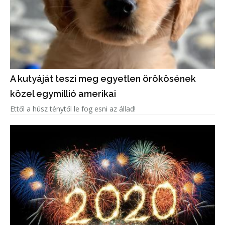
A kutyáját teszi meg egyetlen örökösének
közel egymillió amerikai
Ettől a húsz ténytől le fog esni az állad!