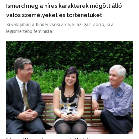
Ismerd meg a híres karakterek mögött álló
valós személyeket és történetüket!
Ki valójában a Kinder csoki arca, ki az igazi Zorro, ki a
legismertebb feminista?