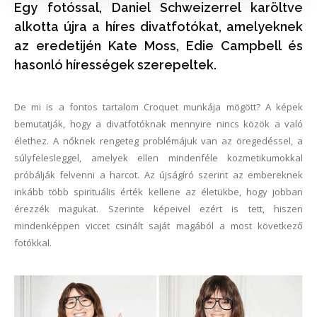
Egy fotóssal, Daniel Schweizerrel karöltve
alkotta újra a híres divatfotókat, amelyeknek
az eredetijén Kate Moss, Edie Campbell és
hasonló hírességek szerepeltek.
De mi is a fontos tartalom Croquet munkája mögött? A képek
bemutatják, hogy a divatfotóknak mennyire nincs közök a való
élethez. A nőknek rengeteg problémájuk van az öregedéssel, a
súlyfelesleggel, amelyek ellen mindenféle kozmetikumokkal
próbálják felvenni a harcot. Az újságíró szerint az embereknek
inkább több spirituális érték kellene az életükbe, hogy jobban
érezzék magukat. Szerinte képeivel ezért is tett, hiszen
mindenképpen viccet csinált saját magából a most következő
fotókkal.