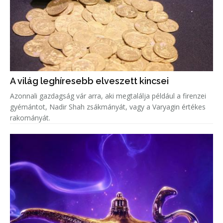
A világ leghíresebb elveszett kincsei
Azonnali gazdagság vár arra, aki megtalálja például a firenzei
gyémántot, Nadir Shah zsákmányát, vagy a Varyagin értékes
rakományát.