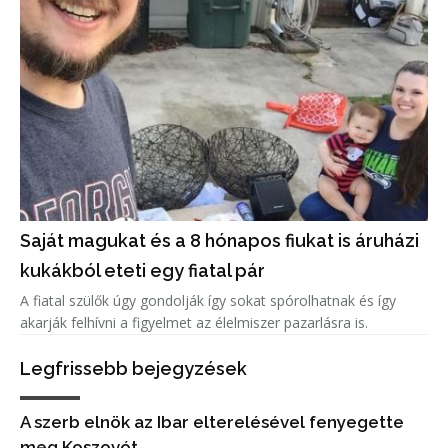
Saját magukat és a 8 hónapos fiukat is áruházi
kukákból eteti egy fiatal pár
A fiatal szülők úgy gondolják így sokat spórolhatnak és így
akarják felhívni a figyelmet az élelmiszer pazarlásra is.
Legfrissebb bejegyzések
A szerb elnök az Ibar elterelésével fenyegette
meg Koszovót