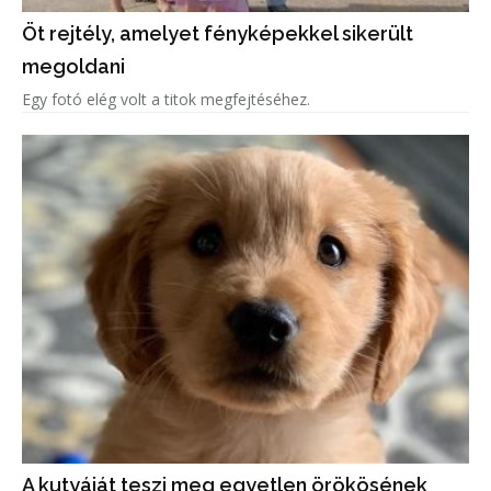
Öt rejtély, amelyet fényképekkel sikerült
megoldani
Egy fotó elég volt a titok megfejtéséhez.
A kutyáját teszi meg egyetlen örökösének