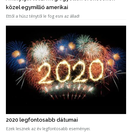
közel egymillió amerikai
Ettől a húsz ténytől le fog esni az állad!
2020 legfontosabb dátumai
Ezek lesznek az év legfontosabb eseményei.