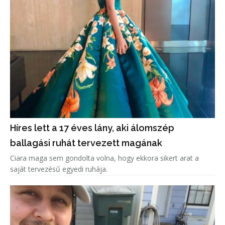
Híres lett a 17 éves lány, aki álomszép
ballagási ruhát tervezett magának
Ciara maga sem gondolta volna, hogy ekkora sikert arat a
saját tervezésű egyedi ruhája.