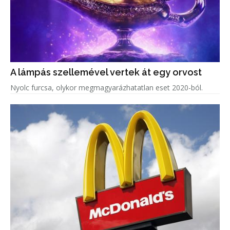
A lámpás szellemével vertek át egy orvost
Nyolc furcsa, olykor megmagyarázhatatlan eset 2020-ból.