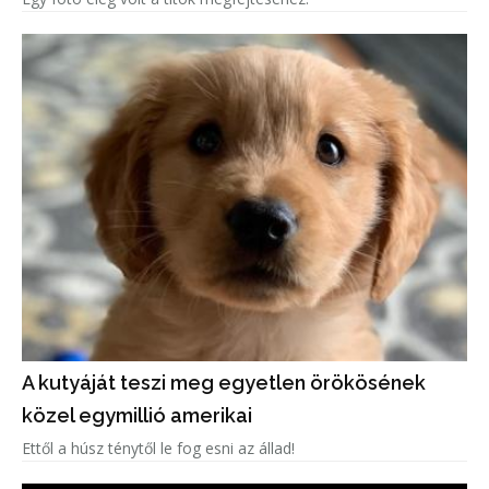
A kutyáját teszi meg egyetlen örökösének
közel egymillió amerikai
Ettől a húsz ténytől le fog esni az állad!