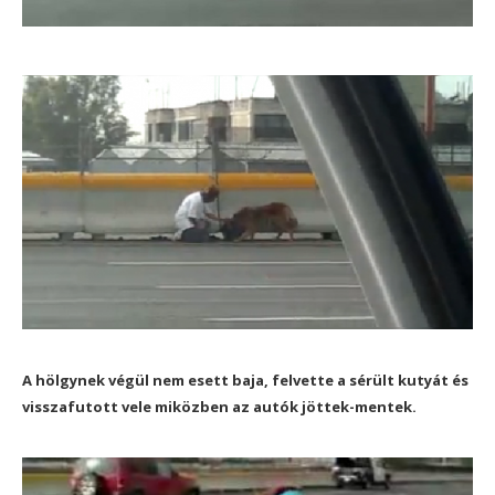
A hölgynek végül nem esett baja, felvette a sérült kutyát és
visszafutott vele miközben az autók jöttek-mentek.