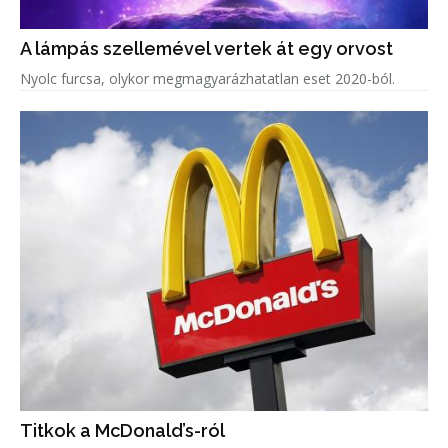
A lámpás szellemével vertek át egy orvost
Nyolc furcsa, olykor megmagyarázhatatlan eset 2020-ból.
Titkok a McDonald’s-ról