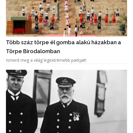
Több száz törpe él gomba alakú házakban a
Törpe Birodalomban
Ismerd meg a világ legextrémebb parkjait!