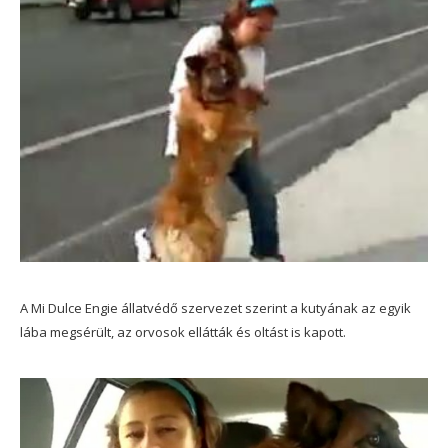
A Mi Dulce Engie állatvédő szervezet szerint a kutyának az egyik
lába megsérült, az orvosok ellátták és oltást is kapott.