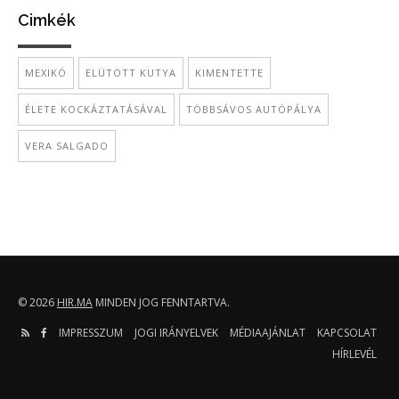
Cimkék
MEXIKÓ
ELÜTÖTT KUTYA
KIMENTETTE
ÉLETE KOCKÁZTATÁSÁVAL
TÖBBSÁVOS AUTÓPÁLYA
VERA SALGADO
© 2026
HIR.MA
MINDEN JOG FENNTARTVA.
IMPRESSZUM
JOGI IRÁNYELVEK
MÉDIAAJÁNLAT
KAPCSOLAT
HÍRLEVÉL