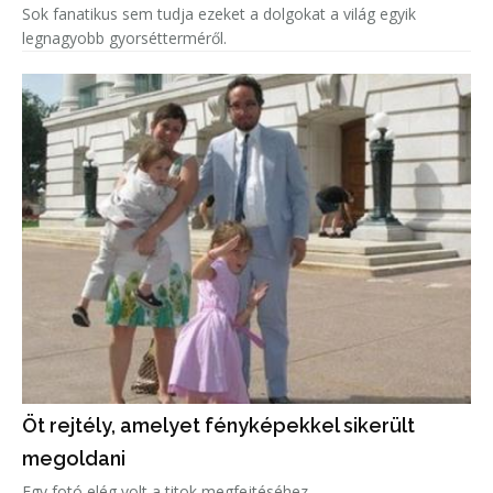
Sok fanatikus sem tudja ezeket a dolgokat a világ egyik
legnagyobb gyorsétterméről.
Öt rejtély, amelyet fényképekkel sikerült
megoldani
Egy fotó elég volt a titok megfejtéséhez.