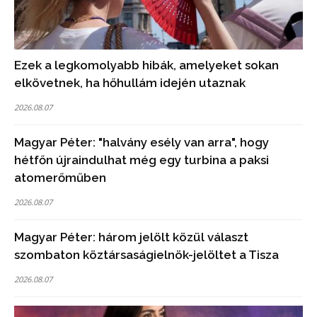
Ezek a legkomolyabb hibák, amelyeket sokan
elkövetnek, ha hőhullám idején utaznak
2026.08.07
Magyar Péter: "halvány esély van arra", hogy
hétfőn újraindulhat még egy turbina a paksi
atomerőműben
2026.08.07
Magyar Péter: három jelölt közül választ
szombaton köztársaságielnök-jelöltet a Tisza
2026.08.07