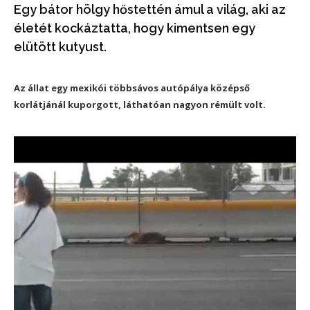
Egy bátor hölgy hőstettén ámul a világ, aki az
életét kockáztatta, hogy kimentsen egy
elütött kutyust.
Az állat egy mexikói többsávos autópálya középső
korlátjánál kuporgott, láthatóan nagyon rémült volt.