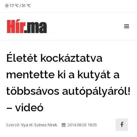
17 ℃ / 31 ℃
Életét kockáztatva
mentette ki a kutyát a
többsávos autópályáról!
– videó
Szerző:
Vya
itt:
Színes hírek
2014.08.03 18:05