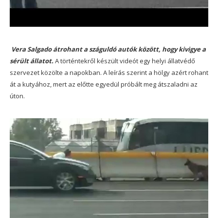
Vera Salgado átrohant a száguldó autók között, hogy kivigye a
sérült állatot.
A történtekről készült videót egy helyi állatvédő
szervezet közölte a napokban. A leírás szerint a hölgy azért rohant
át a kutyához, mert az előtte egyedül próbált meg átszaladni az
úton.