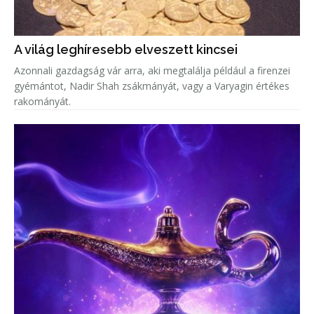
A világ leghíresebb elveszett kincsei
Azonnali gazdagság vár arra, aki megtalálja például a firenzei
gyémántot, Nadir Shah zsákmányát, vagy a Varyagin értékes
rakományát.