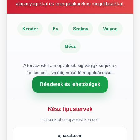
alapanyagokkal és energiatakarékos megoldásokkal.
Kender
Fa
Szalma
Vályog
Mész
A tervezéstől a megvalósításig végigkísérjük az
építkezést – valódi, működő megoldásokkal.
Részletek és lehetőségek
Kész típustervek
Ha konkrét elképzelést keresel:
ujhazak.com