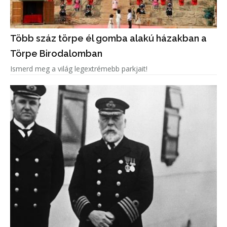
Több száz törpe él gomba alakú házakban a
Törpe Birodalomban
Ismerd meg a világ legextrémebb parkjait!