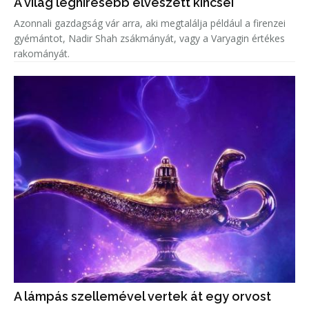
A világ leghíresebb elveszett kincsei
Azonnali gazdagság vár arra, aki megtalálja például a firenzei
gyémántot, Nadir Shah zsákmányát, vagy a Varyagin értékes
rakományát.
A lámpás szellemével vertek át egy orvost