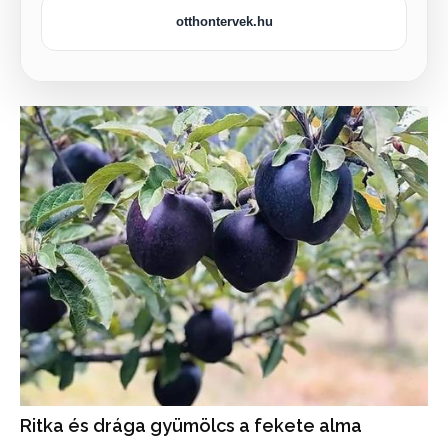
otthontervek.hu
Ritka és drága gyümölcs a fekete alma