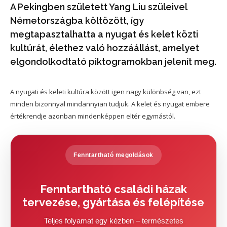
A Pekingben született Yang Liu szüleivel
Németországba költözött, így
megtapasztalhatta a nyugat és kelet közti
kultúrát, élethez való hozzáállást, amelyet
elgondolkodtató piktogramokban jelenít meg.
A nyugati és keleti kultúra között igen nagy különbség van, ezt
minden bizonnyal mindannyian tudjuk. A kelet és nyugat embere
értékrendje azonban mindenképpen eltér egymástól.
Fenntartható megoldások
Fenntartható családi házak
tervezése, gyártása és felépítése
Teljes folyamat egy kézben – természetes