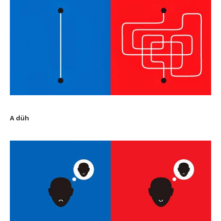
A düh