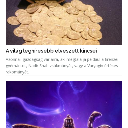
A világ leghíresebb elveszett kincsei
Azonnali gazdagság vár arra, aki megtalálja például a firenzei
gyémántot, Nadir Shah zsákmányát, vagy a Varyagin értékes
rakományát.