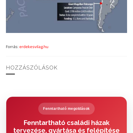
Forrás:
erdekesvilag.hu
HOZZÁSZÓLÁSOK
Fenntartható megoldások
Fenntartható családi házak
tervezése, gyártása és felépítése