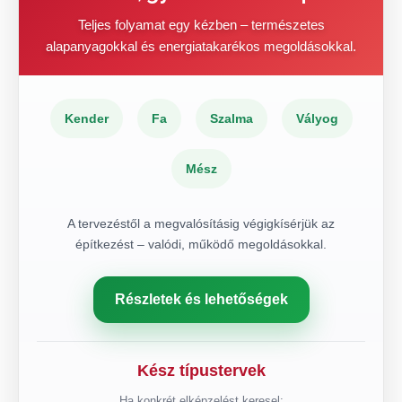
Teljes folyamat egy kézben – természetes
alapanyagokkal és energiatakarékos megoldásokkal.
Kender
Fa
Szalma
Vályog
Mész
A tervezéstől a megvalósításig végigkísérjük az
építkezést – valódi, működő megoldásokkal.
Részletek és lehetőségek
Kész típustervek
Ha konkrét elképzelést keresel: