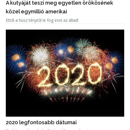
A kutyáját teszi meg egyetlen örökösének
közel egymillió amerikai
Ettől a húsz ténytől le fog esni az állad!
2020 legfontosabb dátumai