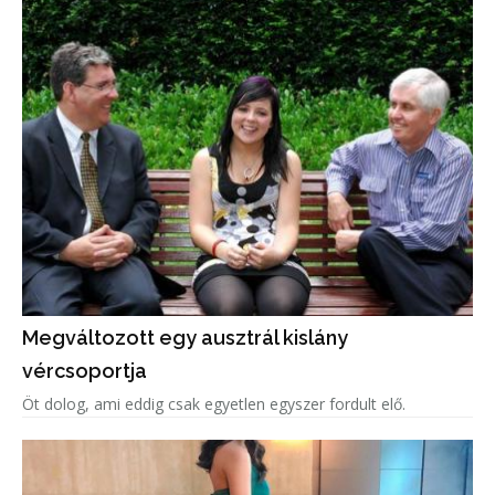
Megváltozott egy ausztrál kislány
vércsoportja
Öt dolog, ami eddig csak egyetlen egyszer fordult elő.