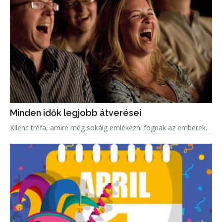
Minden idők legjobb átverései
Kilenc tréfa, amire még sokáig emlékezni fognak az emberek.