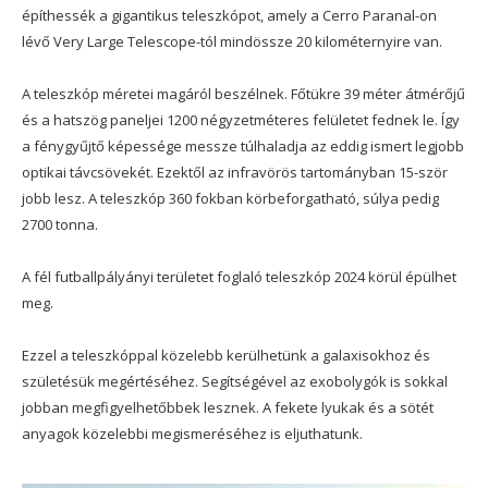
építhessék a gigantikus teleszkópot, amely a Cerro Paranal-on
lévő Very Large Telescope-tól mindössze 20 kilométernyire van.
A teleszkóp méretei magáról beszélnek. Főtükre 39 méter átmérőjű
és a hatszög paneljei 1200 négyzetméteres felületet fednek le. Így
a fénygyűjtő képessége messze túlhaladja az eddig ismert legjobb
optikai távcsövekét. Ezektől az infravörös tartományban 15-ször
jobb lesz. A teleszkóp 360 fokban körbeforgatható, súlya pedig
2700 tonna.
A fél futballpályányi területet foglaló teleszkóp 2024 körül épülhet
meg.
Ezzel a teleszkóppal közelebb kerülhetünk a galaxisokhoz és
születésük megértéséhez. Segítségével az exobolygók is sokkal
jobban megfigyelhetőbbek lesznek. A fekete lyukak és a sötét
anyagok közelebbi megismeréséhez is eljuthatunk.