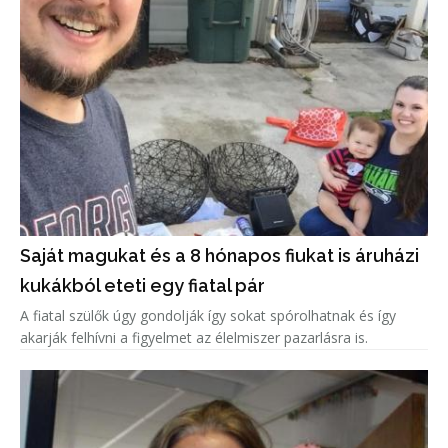
Saját magukat és a 8 hónapos fiukat is áruházi
kukákból eteti egy fiatal pár
A fiatal szülők úgy gondolják így sokat spórolhatnak és így
akarják felhívni a figyelmet az élelmiszer pazarlásra is.