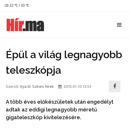
22 ℃ / 33 ℃
Épül a világ legnagyobb
teleszkópja
Szerző:
Vya
itt:
Színes hírek
2015.01.10 13:53
A több éves előkészületek után engedélyt
adtak az eddigi legnagyobb méretű
gigateleszkóp kivitelezésére.