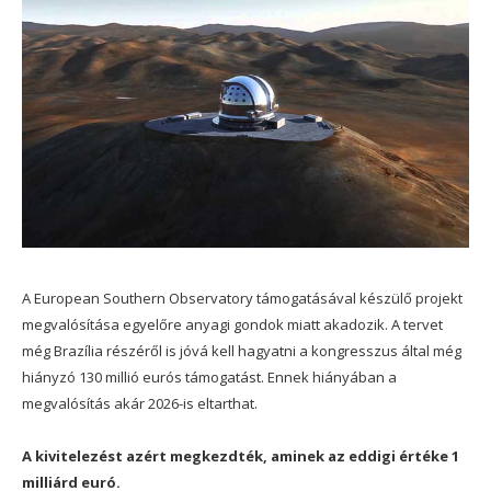
A European Southern Observatory támogatásával készülő projekt
megvalósítása egyelőre anyagi gondok miatt akadozik. A tervet
még Brazília részéről is jóvá kell hagyatni a kongresszus által még
hiányzó 130 millió eurós támogatást. Ennek hiányában a
megvalósítás akár 2026-is eltarthat.
A kivitelezést azért megkezdték, aminek az eddigi értéke 1
milliárd euró.