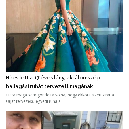
Híres lett a 17 éves lány, aki álomszép
ballagási ruhát tervezett magának
Ciara maga sem gondolta volna, hogy ekkora sikert arat a
saját tervezésű egyedi ruhája.