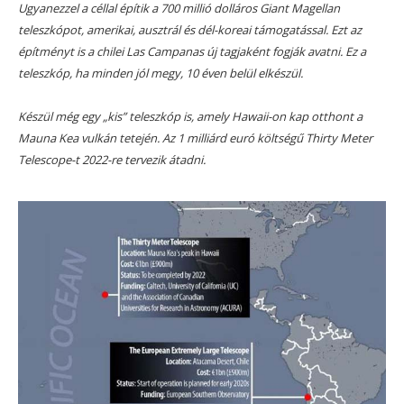
Ugyanezzel a céllal építik a 700 millió dolláros Giant Magellan
teleszkópot, amerikai, ausztrál és dél-koreai támogatással. Ezt az
építményt is a chilei Las Campanas új tagjaként fogják avatni. Ez a
teleszkóp, ha minden jól megy, 10 éven belül elkészül.
Készül még egy „kis” teleszkóp is, amely Hawaii-on kap otthont a
Mauna Kea vulkán tetején. Az 1 milliárd euró költségű Thirty Meter
Telescope-t 2022-re tervezik átadni.