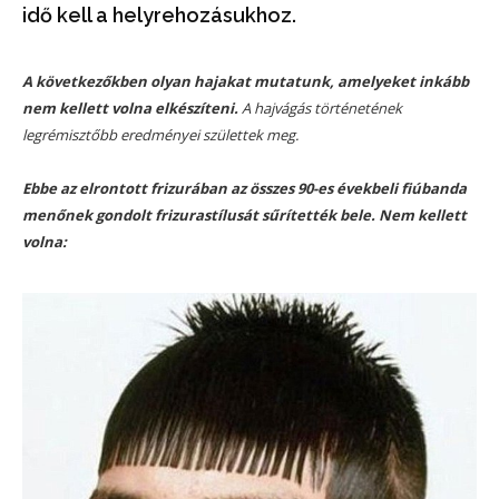
idő kell a helyrehozásukhoz.
A következőkben olyan hajakat mutatunk, amelyeket inkább
nem kellett volna elkészíteni.
A hajvágás történetének
legrémisztőbb eredményei születtek meg.
Ebbe az elrontott frizurában az összes 90-es évekbeli fiúbanda
menőnek gondolt frizurastílusát sűrítették bele. Nem kellett
volna: