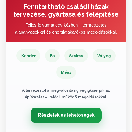
Fenntartható családi házak
tervezése, gyártása és felépítése
Teljes folyamat egy kézben – természetes
alapanyagokkal és energiatakarékos megoldásokkal.
Kender
Fa
Szalma
Vályog
Mész
A tervezéstől a megvalósításig végigkísérjük az
építkezést – valódi, működő megoldásokkal.
Részletek és lehetőségek