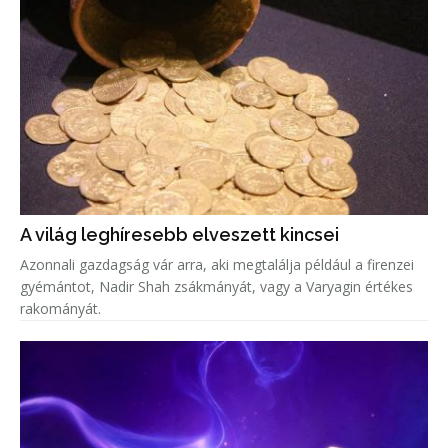
A világ leghíresebb elveszett kincsei
Azonnali gazdagság vár arra, aki megtalálja például a firenzei
gyémántot, Nadir Shah zsákmányát, vagy a Varyagin értékes
rakományát.