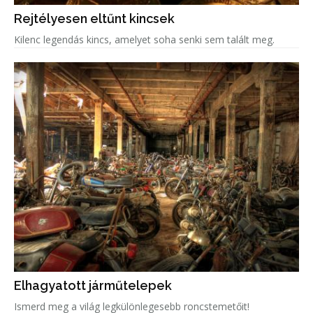
Rejtélyesen eltűnt kincsek
Kilenc legendás kincs, amelyet soha senki sem talált meg.
Elhagyatott járműtelepek
Ismerd meg a világ legkülönlegesebb roncstemetőit!