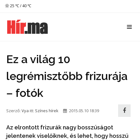
25 ℃ / 40 ℃
Ez a világ 10
legrémisztőbb frizurája
– fotók
Szerző:
Vya
itt:
Színes hírek
2015.05.10 18:39
Az elrontott frizurák nagy bosszúságot
jelentenek viselőiknek, és lehet, hogy hosszú