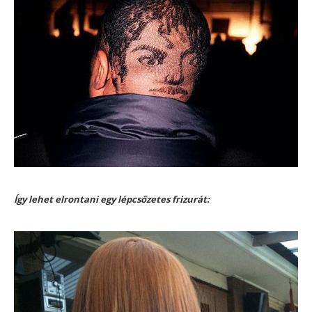
Így lehet elrontani egy lépcsőzetes frizurát: