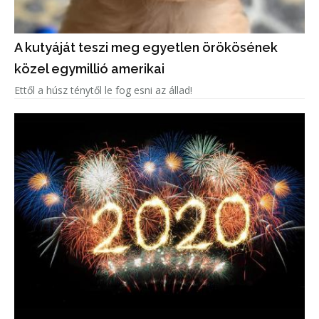
A kutyáját teszi meg egyetlen örökösének
közel egymillió amerikai
Ettől a húsz ténytől le fog esni az állad!