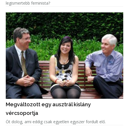
legismertebb feminista?
Megváltozott egy ausztrál kislány
vércsoportja
Öt dolog, ami eddig csak egyetlen egyszer fordult elő.