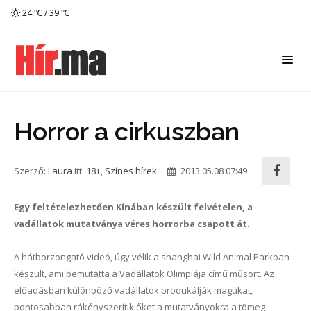
24 ℃ / 39 ℃
Horror a cirkuszban
Szerző:
Laura
itt:
18+
,
Színes hírek
2013.05.08 07:49
Egy feltételezhetően Kínában készült felvételen, a
vadállatok mutatványa véres horrorba csapott át.
A hátborzongató videó, úgy vélik a shanghai Wild Animal Parkban
készült, ami bemutatta a Vadállatok Olimpiája című műsort. Az
előadásban különböző vadállatok produkálják magukat,
pontosabban rákényszerítik őket a mutatványokra a tömeg