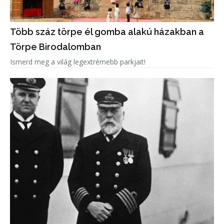
Több száz törpe él gomba alakú házakban a
Törpe Birodalomban
Ismerd meg a világ legextrémebb parkjait!