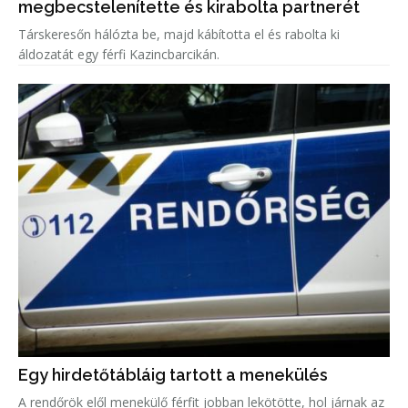
megbecstelenítette és kirabolta partnerét
Társkeresőn hálózta be, majd kábította el és rabolta ki
áldozatát egy férfi Kazincbarcikán.
Egy hirdetőtábláig tartott a menekülés
A rendőrök elől menekülő férfit jobban lekötötte, hol járnak az