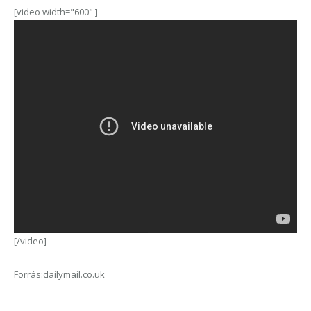
[video width="600" ]
[/video]
Forrás:dailymail.co.uk