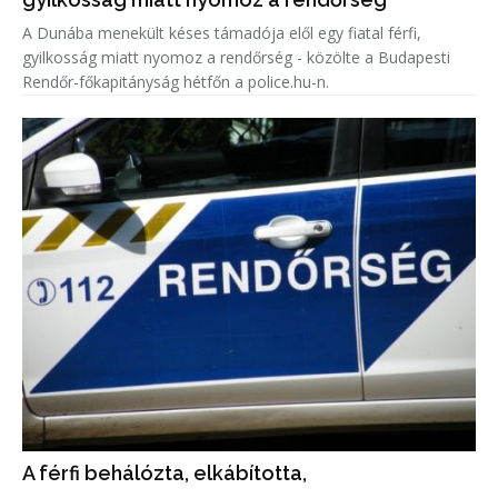
A Dunába menekült késes támadója elől egy fiatal férfi,
gyilkosság miatt nyomoz a rendőrség - közölte a Budapesti
Rendőr-főkapitányság hétfőn a police.hu-n.
A férfi behálózta, elkábította,