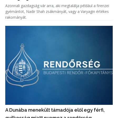
Azonnali gazdagság vár arra, aki megtalálja például a firenzei
gyémántot, Nadir Shah zsákmányát, vagy a Varyagin értékes
rakományát.
A Dunába menekült támadója elől egy férfi,
gyilkosság miatt nyomoz a rendőrség