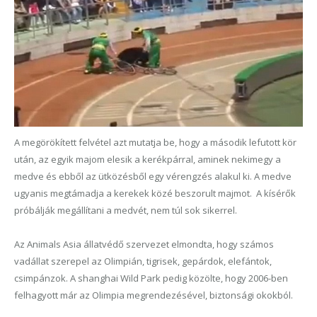
A megörökített felvétel azt mutatja be, hogy a második lefutott kör
után, az egyik majom elesik a kerékpárral, aminek nekimegy a
medve és ebből az ütközésből egy vérengzés alakul ki. A medve
ugyanis megtámadja a kerekek közé beszorult majmot. A kísérők
próbálják megállítani a medvét, nem túl sok sikerrel.
Az Animals Asia állatvédő szervezet elmondta, hogy számos
vadállat szerepel az Olimpián, tigrisek, gepárdok, elefántok,
csimpánzok. A shanghai Wild Park pedig közölte, hogy 2006-ben
felhagyott már az Olimpia megrendezésével, biztonsági okokból.