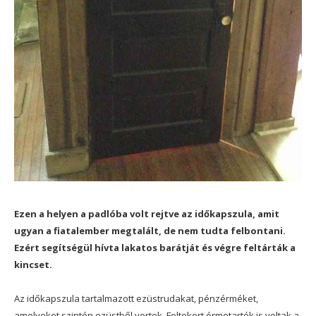
Ezen a helyen a padlóba volt rejtve az időkapszula, amit
ugyan a fiatalember megtalált, de nem tudta felbontani.
Ezért segítségül hívta lakatos barátját és végre feltárták a
kincset.
Az időkapszula tartalmazott ezüstrudakat, pénzérméket,
amelyeket szintén ezüstből vertek. Feltekert érmetartók is voltak a