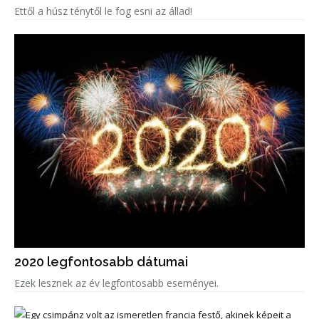
Ettől a húsz ténytől le fog esni az állad!
2020 legfontosabb dátumai
Ezek lesznek az év legfontosabb eseményei.