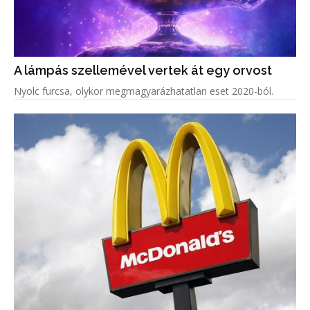
A lámpás szellemével vertek át egy orvost
Nyolc furcsa, olykor megmagyarázhatatlan eset 2020-ból.