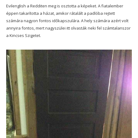
Evilenglish a Redditen meg is osztotta a képeket. A fiatalember
éppen takarította a házat, amikor rátalált a padlóba rejtett
számára nagyon fontos időkapszulára. A hely számára azért volt
annyira fontos, mert nagyszülei itt olvasták neki fel számtalanszor
a Kincses Szigetet.