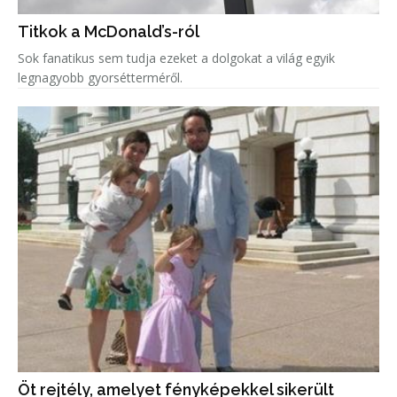
Titkok a McDonald’s-ról
Sok fanatikus sem tudja ezeket a dolgokat a világ egyik
legnagyobb gyorsétterméről.
Öt rejtély, amelyet fényképekkel sikerült