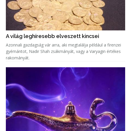
A világ leghíresebb elveszett kincsei
Azonnali gazdagság vár arra, aki megtalálja például a firenzei
gyémántot, Nadir Shah zsákmányát, vagy a Varyagin értékes
rakományát.