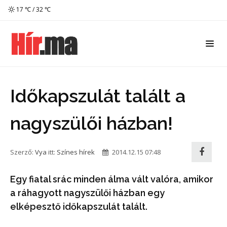
17 ℃ / 32 ℃
Időkapszulát talált a
nagyszülői házban!
Szerző:
Vya
itt:
Színes hírek
2014.12.15 07:48
Egy fiatal srác minden álma vált valóra, amikor
a ráhagyott nagyszülői házban egy
elképesztő időkapszulát talált.