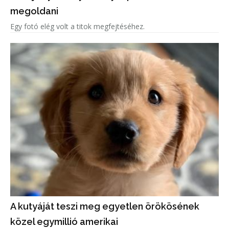
megoldani
Egy fotó elég volt a titok megfejtéséhez.
A kutyáját teszi meg egyetlen örökösének
közel egymillió amerikai