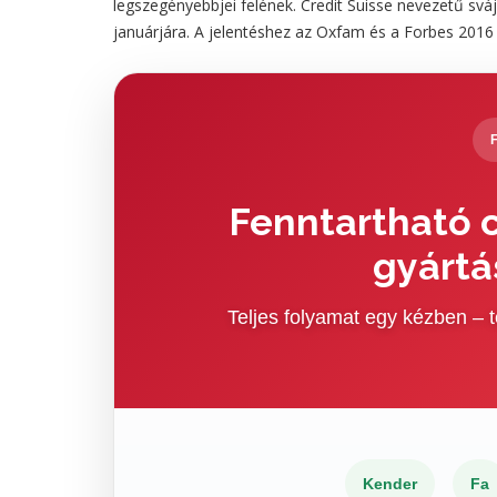
legszegényebbjei felének. Credit Suisse nevezetű sváj
januárjára. A jelentéshez az Oxfam és a Forbes 2016 m
Fenntartható c
gyártá
Teljes folyamat egy kézben –
Kender
Fa