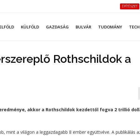
ÉPÍTÉSZET
ELFÖLD
KÜLFÖLD
GAZDASÁG
BULVÁR
TUDOMÁNY
TECH
érszereplő Rothschildok a
edménye, akkor a Rothschildok kezdettől fogva 2 trillió doll
abb, mint a világon a leggazdagabb 8 ember együttvéve. A publikálás a