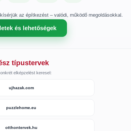
gkísérjük az építkezést – valódi, működő megoldásokkal.
letek és lehetőségek
ész típustervek
onkrét elképzelést keresel:
ujhazak.com
puzzlehome.eu
otthontervek.hu