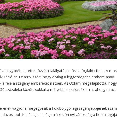
ával egy időben tette közzé a találgatásos összefoglaló cikket. A mos
alkulációját. Ez arról szólt, hogy a világ 8 leggazdagabb embere annyi
ak a fele a szegény embereket illetően. Az Oxfam megállapította, hogy
50 százaléka között sokkalta mélyebb a szakadék, mint ahogyan azt
emberének vagyona megegyezik a Földbolygó legszegényebbjeinek szám
 davosi politikai és gazdasági találkozón nyilvánosságra hozta legúj