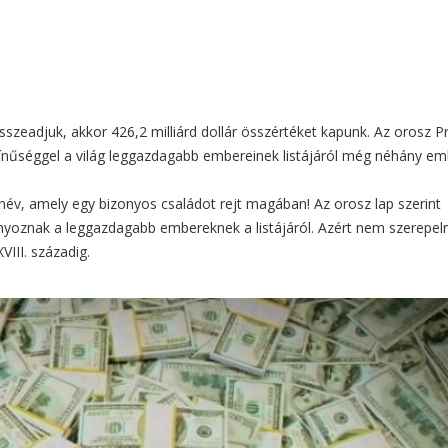
szeadjuk, akkor 426,2 milliárd dollár összértéket kapunk. Az orosz P
színűséggel a világ leggazdagabb embereinek listájáról még néhány em
v, amely egy bizonyos családot rejt magában! Az orosz lap szerint
nyoznak a leggazdagabb embereknek a listájáról. Azért nem szerepel
III. századig.