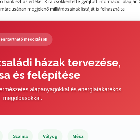
ci bank ezt az értéket 8-ra csökkentette gyűjtött információi alapján
árciusában megjelenő milliárdosainak listáját is felhasználta.
Fenntartható megoldások
saládi házak tervezése,
sa és felépítése
 természetes alapanyagokkal és energiatakarékos
megoldásokkal.
Szalma
Vályog
Mész