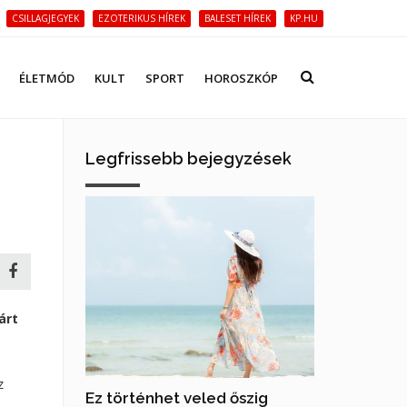
CSILLAGJEGYEK
EZOTERIKUS HÍREK
BALESET HÍREK
KP.HU
ÉLETMÓD
KULT
SPORT
HOROSZKÓP
Legfrissebb bejegyzések
árt
z
Ez történhet veled őszig