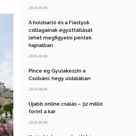
2026.08.06
A holdsarló és a Fiastyúk
csillagainak együttállását
lehet megfigyelni péntek
hajnalban
2026.08.06
Pince ég Gyulakeszin a
Csobánc hegy oldalában
2026.08.06
Újabb online csalás – 32 millió
forint a kár
2026.08.06