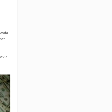
ravda
ber
nek a