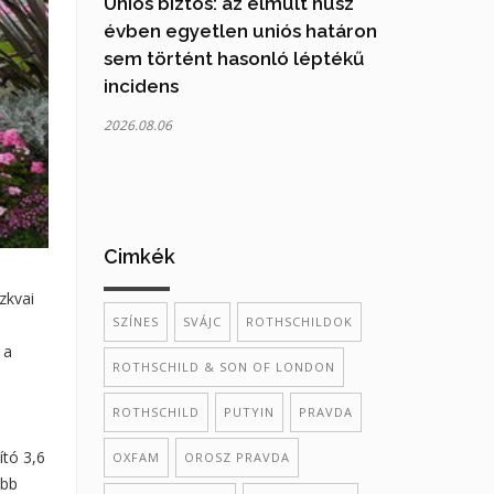
Uniós biztos: az elmúlt húsz
évben egyetlen uniós határon
sem történt hasonló léptékű
incidens
2026.08.06
Cimkék
zkvai
SZÍNES
SVÁJC
ROTHSCHILDOK
 a
ROTHSCHILD & SON OF LONDON
ROTHSCHILD
PUTYIN
PRAVDA
ító 3,6
OXFAM
OROSZ PRAVDA
abb