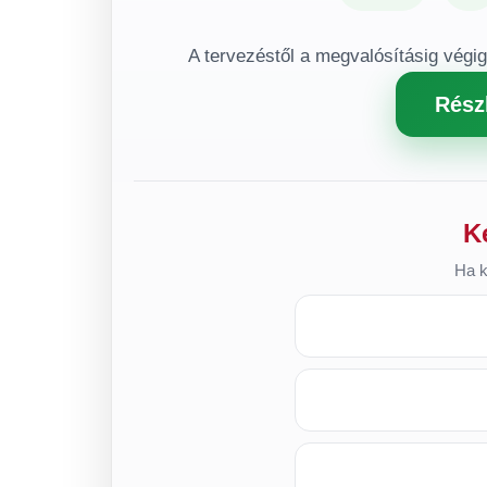
A tervezéstől a megvalósításig végi
Rész
K
Ha k