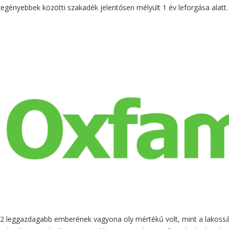
zegényebbek közötti szakadék jelentősen mélyült 1 év leforgása alatt.
lág 62 leggazdagabb emberének vagyona oly mértékű volt, mint a lakoss