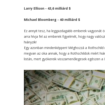
Larry Ellison - 43,6 milliárd $
Michael Bloomberg - 40 milliárd $
Ez annyit tesz, ha leggazdagabb emberek vagyonát ös
arra hívja fel az emberek figyelmét, hogy nagy való
hiányzik!
Egy azonban mindenképpen! Méghozzá a Rothschild né
megvan az oka annak, hogy a Rothschildok miért hiá
listán, mert gyökereik visszamenőlegesek egészen a XV