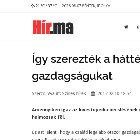
21 ℃ / 37 ℃
2026.08.07 PÉNTEK, IBOLYA
B
Így szerezték a hátt
gazdagságukat
Szerző:
Vya
itt:
Színes hírek
2017.02.10 18:54
Amennyiben igaz az Investopedia becslésének er
halmoztak föl.
Ez azt jelenti, hogy a család legalább ötször gazdag
orosz Pravda összefoglalójában jelent meg.