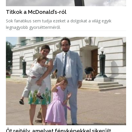
Titkok a McDonald’s-ról
Sok fanatikus sem tudja ezeket a dolgokat a világ egyik
legnagyobb gyorsétterméről.
Öt rejtély, amelyet fényképekkel sikerült