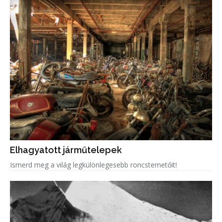
Elhagyatott járműtelepek
Ismerd meg a világ legkülönlegesebb roncstemetőit!