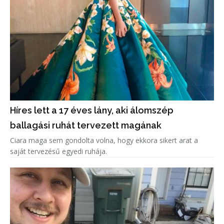
Híres lett a 17 éves lány, aki álomszép
ballagási ruhát tervezett magának
Ciara maga sem gondolta volna, hogy ekkora sikert arat a
saját tervezésű egyedi ruhája.