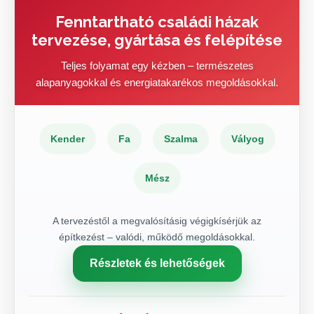
Fenntartható családi házak
tervezése, gyártása és felépítése
Teljes folyamat egy kézben – természetes
alapanyagokkal és energiatakarékos megoldásokkal.
Kender
Fa
Szalma
Vályog
Mész
A tervezéstől a megvalósításig végigkísérjük az
építkezést – valódi, működő megoldásokkal.
Részletek és lehetőségek