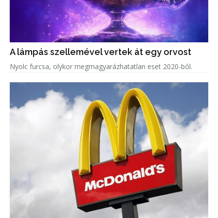
A lámpás szellemével vertek át egy orvost
Nyolc furcsa, olykor megmagyarázhatatlan eset 2020-ból.