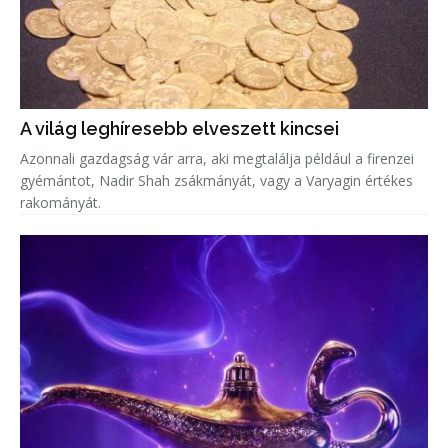
A világ leghíresebb elveszett kincsei
Azonnali gazdagság vár arra, aki megtalálja például a firenzei
gyémántot, Nadir Shah zsákmányát, vagy a Varyagin értékes
rakományát.