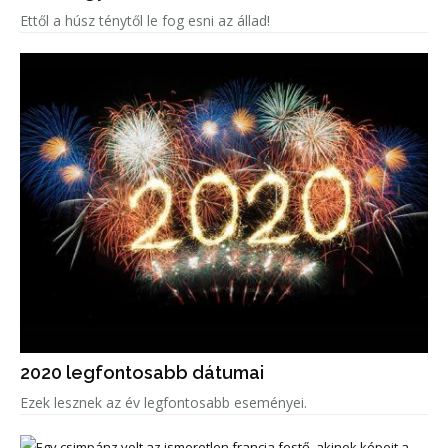
Ettől a húsz ténytől le fog esni az állad!
2020 legfontosabb dátumai
Ezek lesznek az év legfontosabb eseményei.