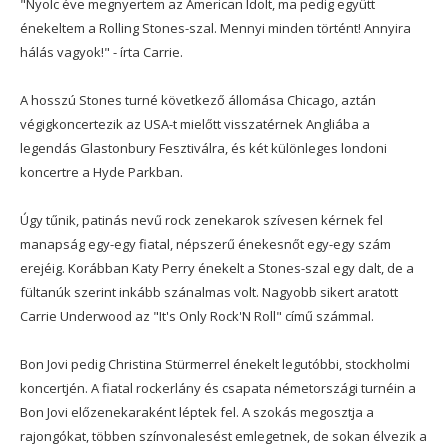
"Nyolc éve megnyertem az American Idolt, ma pedig együtt
énekeltem a Rolling Stones-szal. Mennyi minden történt! Annyira
hálás vagyok!" - írta Carrie.
A hosszú Stones turné következő állomása Chicago, aztán
végigkoncertezik az USA-t mielőtt visszatérnek Angliába a
legendás Glastonbury Fesztiválra, és két különleges londoni
koncertre a Hyde Parkban.
Úgy tűnik, patinás nevű rock zenekarok szívesen kérnek fel
manapság egy-egy fiatal, népszerű énekesnőt egy-egy szám
erejéig. Korábban Katy Perry énekelt a Stones-szal egy dalt, de a
fültanúk szerint inkább szánalmas volt. Nagyobb sikert aratott
Carrie Underwood az "It's Only Rock'N Roll" című számmal.
Bon Jovi pedig Christina Stürmerrel énekelt legutóbbi, stockholmi
koncertjén. A fiatal rockerlány és csapata németországi turnéin a
Bon Jovi előzenekaraként léptek fel. A szokás megosztja a
rajongókat, többen színvonalesést emlegetnek, de sokan élvezik a