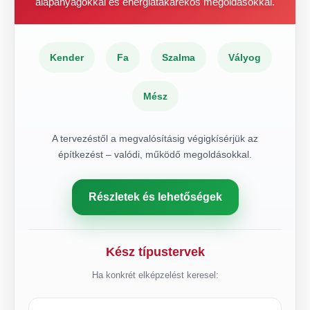
alapanyagokkal és energiatakarékos megoldásokkal.
Kender
Fa
Szalma
Vályog
Mész
A tervezéstől a megvalósításig végigkísérjük az
építkezést – valódi, működő megoldásokkal.
Részletek és lehetőségek
Kész típustervek
Ha konkrét elképzelést keresel: