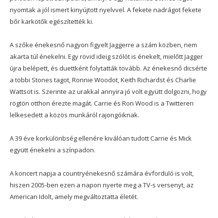
nyomtak a jól ismert kinyújtott nyelvvel. A fekete nadrágot fekete
bőr karkötők egészítették ki.
A szőke énekesnő nagyon figyelt Jaggerre a szám közben, nem
akarta túl énekelni. Egy rövid ideig szólót is énekelt, mielőtt Jagger
újra belépett, és duettként folytatták tovább. Az énekesnő dicsérte
a többi Stones tagot, Ronnie Woodot, Keith Richardst és Charlie
Wattsot is. Szerinte az urakkal annyira jó volt együtt dolgozni, hogy
rögtön otthon érezte magát. Carrie és Ron Wood is a Twitteren
lelkesedett a közös munkáról rajongóiknak.
A 39 éve korkülönbség ellenére kiválóan tudott Carrie és Mick
együtt énekelni a színpadon.
A koncert napja a countryénekesnő számára évforduló is volt,
hiszen 2005-ben ezen a napon nyerte meg a TV-s versenyt, az
American Idolt, amely megváltoztatta életét.