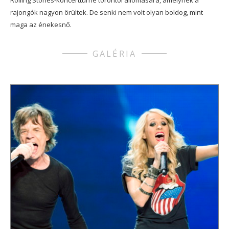
Rolling Stones-koncertturné torontói állomására, amelynek a
rajongók nagyon örültek. De senki nem volt olyan boldog, mint
maga az énekesnő.
GALÉRIA