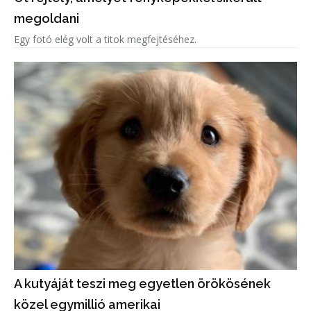
megoldani
Egy fotó elég volt a titok megfejtéséhez.
A kutyáját teszi meg egyetlen örökösének
közel egymillió amerikai