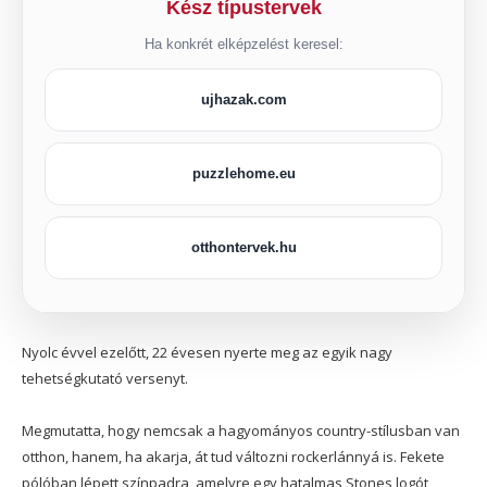
Kész típustervek
Ha konkrét elképzelést keresel:
ujhazak.com
puzzlehome.eu
otthontervek.hu
Nyolc évvel ezelőtt, 22 évesen nyerte meg az egyik nagy
tehetségkutató versenyt.
Megmutatta, hogy nemcsak a hagyományos country-stílusban van
otthon, hanem, ha akarja, át tud változni rockerlánnyá is. Fekete
pólóban lépett színpadra, amelyre egy hatalmas Stones logót