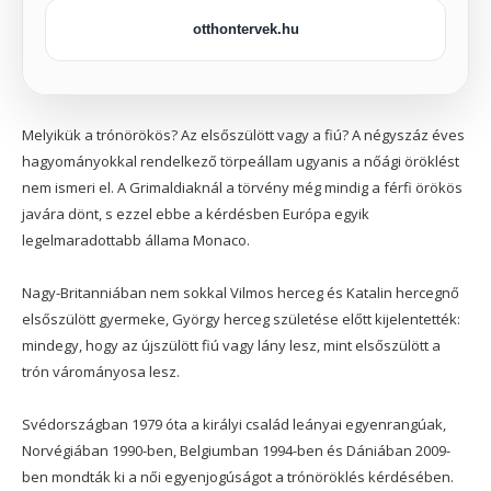
otthontervek.hu
Melyikük a trónörökös? Az elsőszülött vagy a fiú? A négyszáz éves
hagyományokkal rendelkező törpeállam ugyanis a nőági öröklést
nem ismeri el. A Grimaldiaknál a törvény még mindig a férfi örökös
javára dönt, s ezzel ebbe a kérdésben Európa egyik
legelmaradottabb állama Monaco.
Nagy-Britanniában nem sokkal Vilmos herceg és Katalin hercegnő
elsőszülött gyermeke, György herceg születése előtt kijelentették:
mindegy, hogy az újszülött fiú vagy lány lesz, mint elsőszülött a
trón várományosa lesz.
Svédországban 1979 óta a királyi család leányai egyenrangúak,
Norvégiában 1990-ben, Belgiumban 1994-ben és Dániában 2009-
ben mondták ki a női egyenjogúságot a trónöröklés kérdésében.