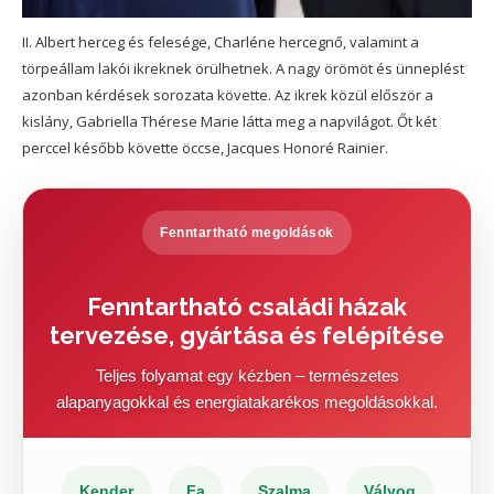
II. Albert herceg és felesége, Charléne hercegnő, valamint a
törpeállam lakói ikreknek örülhetnek. A nagy örömöt és ünneplést
azonban kérdések sorozata követte. Az ikrek közül először a
kislány, Gabriella Thérese Marie látta meg a napvilágot. Őt két
perccel később követte öccse, Jacques Honoré Rainier.
Fenntartható megoldások
Fenntartható családi házak
tervezése, gyártása és felépítése
Teljes folyamat egy kézben – természetes
alapanyagokkal és energiatakarékos megoldásokkal.
Kender
Fa
Szalma
Vályog