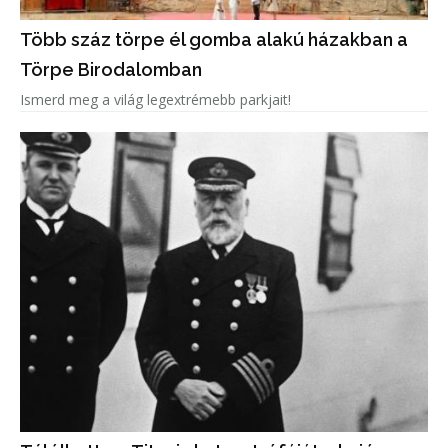
Több száz törpe él gomba alakú házakban a
Törpe Birodalomban
Ismerd meg a világ legextrémebb parkjait!