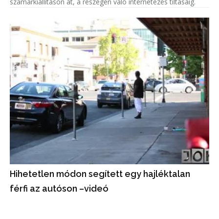
szamárkiállításon át, a részegen való internetezés tiltásáig.
Hihetetlen módon segített egy hajléktalan
férfi az autóson –videó
A hajléktalan férfi tettét videón örökítették meg, segítségért
nem várt jutalmat kapott.