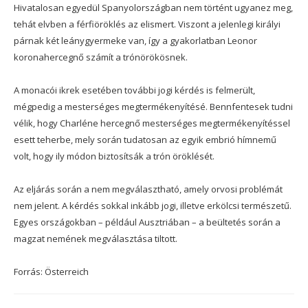
Hivatalosan egyedül Spanyolországban nem történt ugyanez meg,
tehát elvben a férfiöröklés az elismert. Viszont a jelenlegi királyi
párnak két leánygyermeke van, így a gyakorlatban Leonor
koronahercegnő számít a trónörökösnek.
A monacói ikrek esetében további jogi kérdés is felmerült,
mégpedig a mesterséges megtermékenyítésé. Bennfentesek tudni
vélik, hogy Charléne hercegnő mesterséges megtermékenyítéssel
esett teherbe, mely során tudatosan az egyik embrió hímnemű
volt, hogy ily módon biztosítsák a trón öröklését.
Az eljárás során a nem megválasztható, amely orvosi problémát
nem jelent. A kérdés sokkal inkább jogi, illetve erkölcsi természetű.
Egyes országokban – például Ausztriában – a beültetés során a
magzat nemének megválasztása tiltott.
Forrás: Österreich