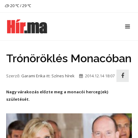
20 ℃ / 29 ℃
Trónöröklés Monacóban
Szerző:
Garami Erika
itt:
Színes hírek
2014.12.14 18:07
Nagy várakozás előzte meg a monacói herceg(ek)
születését.