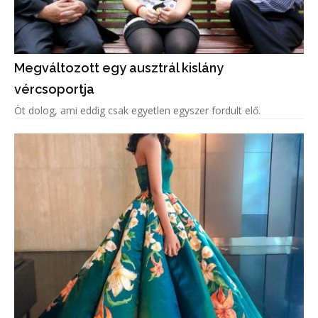
Megváltozott egy ausztrál kislány
vércsoportja
Öt dolog, ami eddig csak egyetlen egyszer fordult elő.