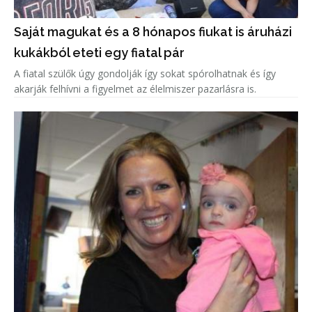
Saját magukat és a 8 hónapos fiukat is áruházi
kukákból eteti egy fiatal pár
A fiatal szülők úgy gondolják így sokat spórolhatnak és így
akarják felhívni a figyelmet az élelmiszer pazarlásra is.