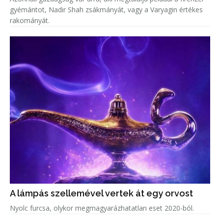
gyémántot, Nadir Shah zsákmányát, vagy a Varyagin értékes
rakományát.
A lámpás szellemével vertek át egy orvost
Nyolc furcsa, olykor megmagyarázhatatlan eset 2020-ból.