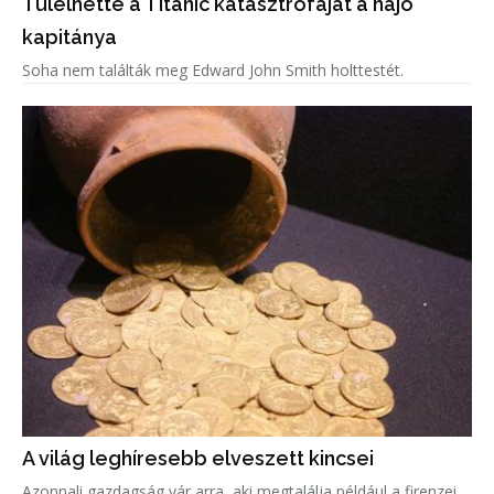
Túlélhette a Titanic katasztrófáját a hajó
kapitánya
Soha nem találták meg Edward John Smith holttestét.
A világ leghíresebb elveszett kincsei
Azonnali gazdagság vár arra, aki megtalálja például a firenzei