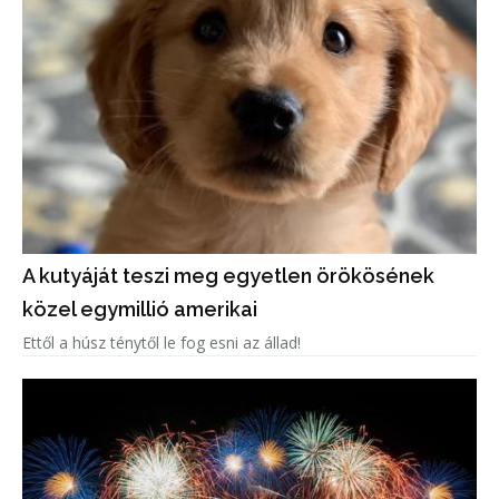
A kutyáját teszi meg egyetlen örökösének
közel egymillió amerikai
Ettől a húsz ténytől le fog esni az állad!