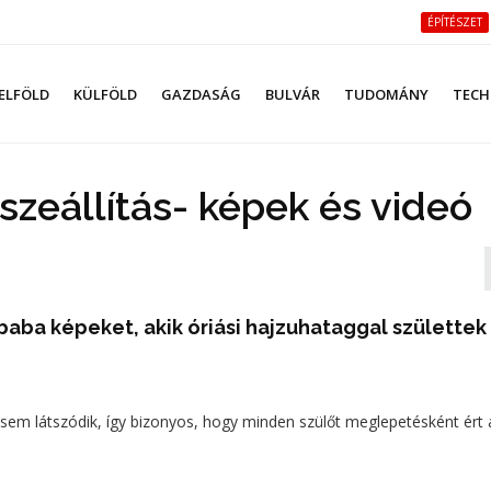
ÉPÍTÉSZET
ELFÖLD
KÜLFÖLD
GAZDASÁG
BULVÁR
TUDOMÁNY
TECH
zeállítás- képek és videó
baba képeket, akik óriási hajzuhataggal születtek
sem látszódik, így bizonyos, hogy minden szülőt meglepetésként ért a