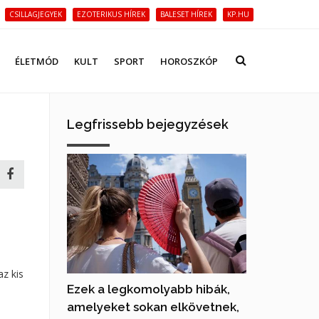
CSILLAGJEGYEK
EZOTERIKUS HÍREK
BALESET HÍREK
KP.HU
ÉLETMÓD
KULT
SPORT
HOROSZKÓP
Legfrissebb bejegyzések
z kis
Ezek a legkomolyabb hibák,
amelyeket sokan elkövetnek,