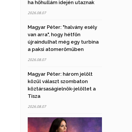
ha hőhullám idején utaznak
2026.08.07
Magyar Péter: "halvány esély
van arra", hogy hétfőn
újraindulhat még egy turbina
a paksi atomerőműben
2026.08.07
Magyar Péter: három jelölt
közül választ szombaton
köztársaságielnök-jelöltet a
Tisza
2026.08.07