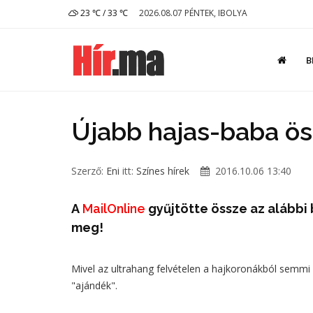
23 ℃ / 33 ℃
2026.08.07 PÉNTEK, IBOLYA
B
Újabb hajas-baba öss
Szerző:
Eni
itt:
Színes hírek
2016.10.06 13:40
A
MailOnline
gyűjtötte össze az alábbi 
meg!
Mivel az ultrahang felvételen a hajkoronákból semmi 
"ajándék".