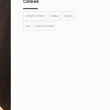
Cimkék
SZÍNES HÍREK
BABA
HÁJAS
HAJ
HAJKORONA