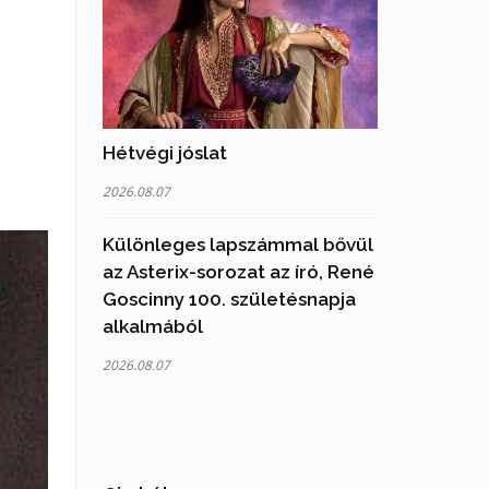
Hétvégi jóslat
2026.08.07
Különleges lapszámmal bővül
az Asterix-sorozat az író, René
Goscinny 100. születésnapja
alkalmából
2026.08.07