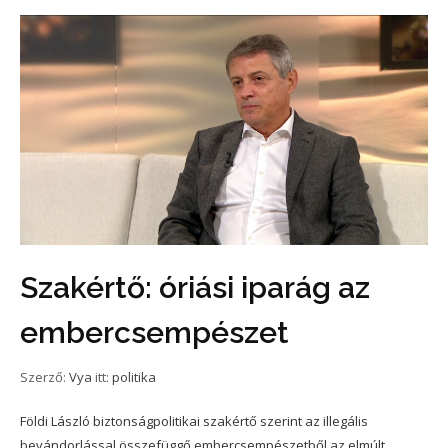
Szakértő: óriási iparág az
embercsempészet
Szerző:
Vya
itt:
politika
Földi László biztonságpolitikai szakértő szerint az illegális
bevándorlással összefüggő embercsempészetből az elmúlt