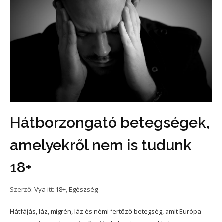
Hátborzongató betegségek,
amelyekről nem is tudunk
18+
Szerző:
Vya
itt:
18+
,
Egészség
Hátfájás, láz, migrén, láz és némi fertőző betegség, amit Európa