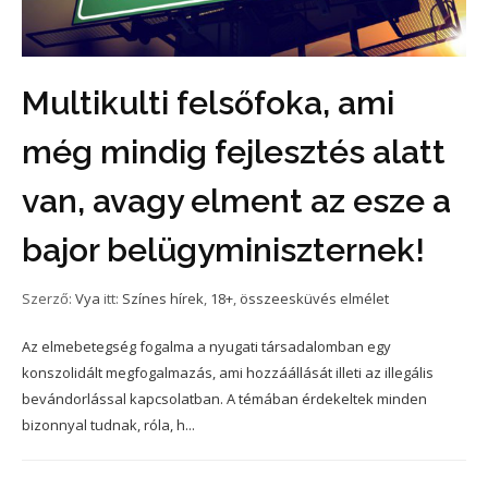
Multikulti felsőfoka, ami
még mindig fejlesztés alatt
van, avagy elment az esze a
bajor belügyminiszternek!
Szerző:
Vya
itt:
Színes hírek
,
18+
,
összeesküvés elmélet
Az elmebetegség fogalma a nyugati társadalomban egy
konszolidált megfogalmazás, ami hozzáállását illeti az illegális
bevándorlással kapcsolatban. A témában érdekeltek minden
bizonnyal tudnak, róla, h...