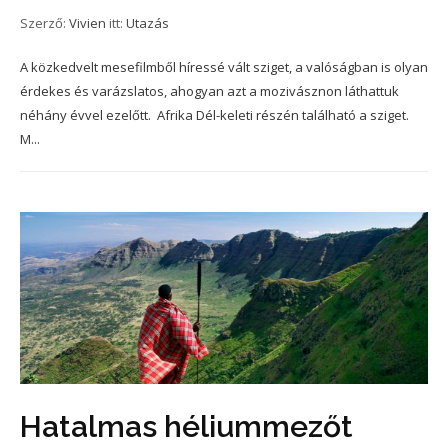
Szerző:
Vivien
itt:
Utazás
A közkedvelt mesefilmből híressé vált sziget, a valóságban is olyan
érdekes és varázslatos, ahogyan azt a mozivásznon láthattuk
néhány évvel ezelőtt. Afrika Dél-keleti részén található a sziget.
M...
Hatalmas héliummezőt