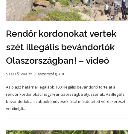
Rendőr kordonokat vertek
szét illegális bevándorlók
Olaszországban! – videó
Szerző:
Vya
itt:
Olaszország
,
18+
Az olasz határnál legalább 100 illegális bevándorló törte át a
rendőr kordonokat, hogy Franciaországba átjussanak. Az illegális
bevándorlók a szabadkőművesek által működtetett vöröskereszt
ventimigli...