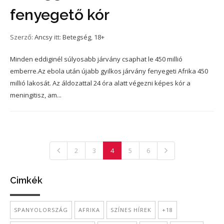
fenyegető kór
Szerző:
Ancsy
itt:
Betegség
,
18+
Minden eddiginél súlyosabb járvány csaphat le 450 millió
emberre.Az ebola után újabb gyilkos járvány fenyegeti Afrika 450
millió lakosát. Az áldozattal 24 óra alatt végezni képes kór a
meningitisz, am...
2
3
4
5
6
Cimkék
SPANYOLORSZÁG
AFRIKA
SZÍNES HÍREK
+18