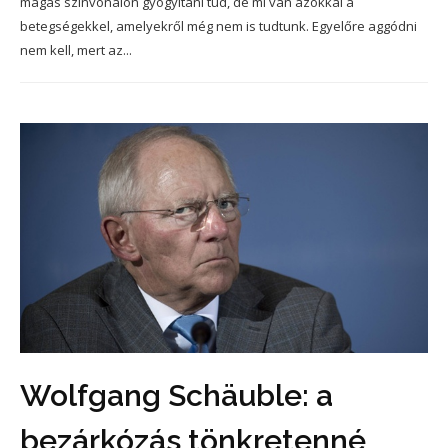
magas színvonalon gyógyítani tud, de mi van azokkal a
betegségekkel, amelyekről még nem is tudtunk. Egyelőre aggódni
nem kell, mert az...
Wolfgang Schäuble: a
bezárkózás tönkretenné