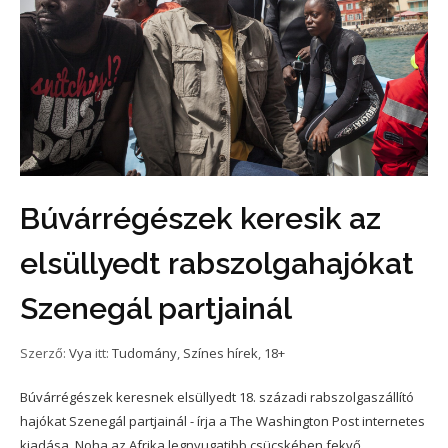
Búvárrégészek keresik az
elsüllyedt rabszolgahajókat
Szenegál partjainál
Szerző:
Vya
itt:
Tudomány
,
Színes hírek
,
18+
Búvárrégészek keresnek elsüllyedt 18. századi rabszolgaszállító
hajókat Szenegál partjainál - írja a The Washington Post internetes
kiadása. Noha az Afrika legnyugatibb csücskében fekvő