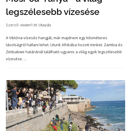
legszélesebb vízesése
Szerző:
vivien1
itt:
Utazás
A Viktória-vízesés hangját, már majdnem egy kilométeres
távolságról hallani lehet. Utunk Afrikába hozott minket. Zambia és
Zimbabwe határánál található ugyanis a világ egyik legszélesebb
vízesése. ...