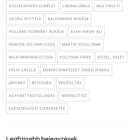
ÖSSZEESKÜVÉS-ELMÉLET
LIBERALIZMUS
MULTIKULTI
GEORG SPÖTTLE
BALKENENDE BUKÁSA
HOLLAND KORMÁNY BUKÁSA
AYAN HIRSHI ALI
RENDŐR ISIS HARCOSOK
MARTIN SCHULZNAK
WILKOMMENSKULTÚRA
POLITIKAI HÍREK
KÖZEL- KELET
FÖLDI LÁSZLÓ
EMBERCSEMPÉSZET ÓRIÁSI IPARÁG
JÁRVÁNY
BETEGSÉG
VÉDŐOLTÁS
AGYHÁRTYAGYULLADÁS
MENINGITISZ
EGÉSZSÉGÜGYI SZERVEZETEK
Legfrissebb bejegyzések