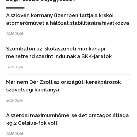
A szlovén kormány üzemben tartja a krskói
atomerőművet a hálózat stabilitására hivatkozva
2026.08.06
Szombaton az iskolaszüneti munkanapi
menetrend szerint indulnak a BKK-járatok
2026.08.06
Már nem Dér Zsolt az országúti kerékpárosok
szövetségi kapitánya
2026.08.06
A szerdai maximumhőmérséklet országos átlaga
39,2 Celsius-fok volt
2026.08.06