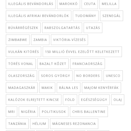
ILLEGÁLIS BEVÁNDORLÁS
MAROKKÓ
CEUTA
MELILLA
ILLEGÁLIS AFRIKAI BEVÁNDORLÓK
TUDOMÁNY
SZENEGÁL
BÚVÁRRÉGÉSZEK
RABSZOLGATARTÁS
UTAZÁS
ZIMBABWE
ZAMBIA
VIKTÓRIA-VÍZESÉS
VULKÁN KITÖRÉS
150 MILLIÓ ÉVVEL EZELŐTT KELETKEZETT
TÖRÉS VONAL
BAZALT KŐZET
FRANCIAORSZÁG
OLASZORSZÁG
SOROS GYÖRGY
NO BORDERS
UNESCO
MADAGASZKÁR
MAKIK
BÁLNA LES
MAJOM KENYÉRFÁK
KALÓZOK ELREJTETT KINCSE
FÖLD
EGÉSZSÉGÜGY
OLAJ
MRI
NIGÉRIA
POLITIKUSOK
CHRIS BALLENTINE
TANZÁNIA
HÉLIUM
MÁGNESES REZONANCIA