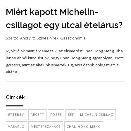
Miért kapott Michelin-
csillagot egy utcai ételárus?
Szerző:
Ancsy
itt:
Színes hírek
,
Gasztronómia
Nyolc jó ok miatt érdemelte ki az elismerést Chan Hong Meng.Hiba
lenne abból kiindulnunk, hogy Chan Hong Meng ugyanolyan unott
gyrosos, mint az általunk ismertek, ugyanis ő több dolog miatt is
eltér a...
Cimkék
ÉTTEREM
RECEPT
FŐZÉS
SÉF
MICHELIN CSILLAG
VÁSÁRLÓ
MESTERSZAKÁCS
CHAN HONG MENG