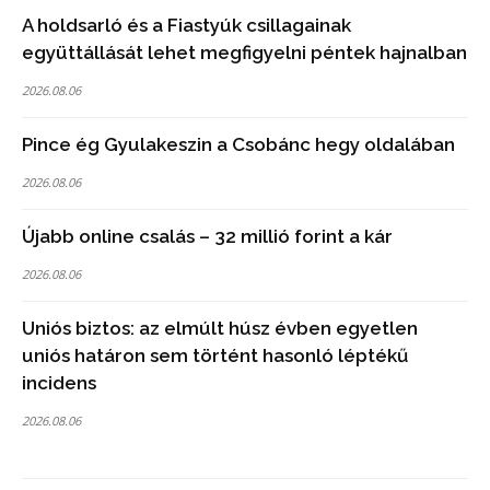
A holdsarló és a Fiastyúk csillagainak
együttállását lehet megfigyelni péntek hajnalban
2026.08.06
Pince ég Gyulakeszin a Csobánc hegy oldalában
2026.08.06
Újabb online csalás – 32 millió forint a kár
2026.08.06
Uniós biztos: az elmúlt húsz évben egyetlen
uniós határon sem történt hasonló léptékű
incidens
2026.08.06