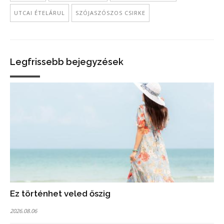
UTCAI ÉTELÁRUL
SZÓJASZÓSZOS CSIRKE
Legfrissebb bejegyzések
Ez történhet veled őszig
2026.08.06