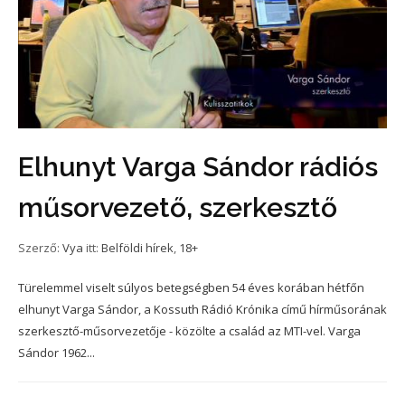
Elhunyt Varga Sándor rádiós
műsorvezető, szerkesztő
Szerző:
Vya
itt:
Belföldi hírek
,
18+
Türelemmel viselt súlyos betegségben 54 éves korában hétfőn
elhunyt Varga Sándor, a Kossuth Rádió Krónika című hírműsorának
szerkesztő-műsorvezetője - közölte a család az MTI-vel. Varga
Sándor 1962...