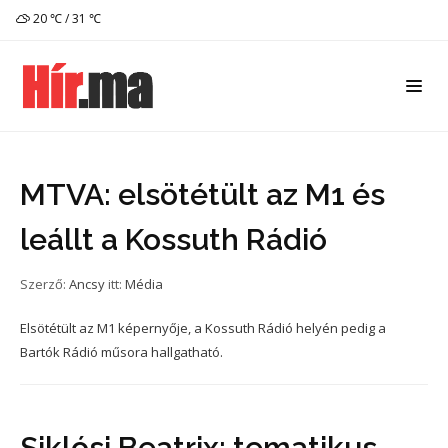
20 ℃ / 31 ℃
MTVA: elsötétült az M1 és
leállt a Kossuth Rádió
Szerző:
Ancsy
itt:
Média
Elsötétült az M1 képernyője, a Kossuth Rádió helyén pedig a
Bartók Rádió műsora hallgatható.
Siklósi Beatrix: tematikus