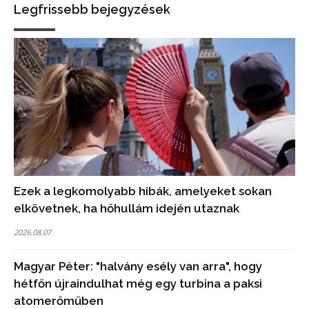
Legfrissebb bejegyzések
Ezek a legkomolyabb hibák, amelyeket sokan
elkövetnek, ha hőhullám idején utaznak
2026.08.07
Magyar Péter: "halvány esély van arra", hogy
hétfőn újraindulhat még egy turbina a paksi
atomerőműben