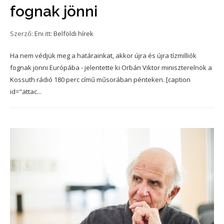
fognak jönni
Szerző:
Eni
itt:
Belföldi hírek
Ha nem védjük meg a határainkat, akkor újra és újra tízmilliók
fognak jönni Európába - jelentette ki Orbán Viktor miniszterelnök a
Kossuth rádió 180 perc című műsorában pénteken. [caption
id="attac...