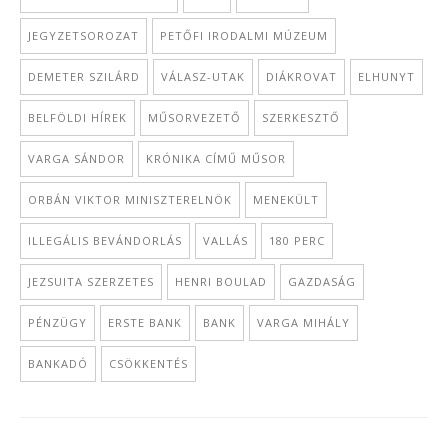
JEGYZETSOROZAT
PETŐFI IRODALMI MÚZEUM
DEMETER SZILÁRD
VÁLASZ-UTAK
DIÁKROVAT
ELHUNYT
BELFÖLDI HÍREK
MŰSORVEZETŐ
SZERKESZTŐ
VARGA SÁNDOR
KRÓNIKA CÍMŰ MŰSOR
ORBÁN VIKTOR MINISZTERELNÖK
MENEKÜLT
ILLEGÁLIS BEVÁNDORLÁS
VALLÁS
180 PERC
JEZSUITA SZERZETES
HENRI BOULAD
GAZDASÁG
PÉNZÜGY
ERSTE BANK
BANK
VARGA MIHÁLY
BANKADÓ
CSÖKKENTÉS