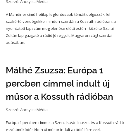
Szerző:
Ancsy
itt:
Média
A Mandiner című hetilap legfontosabb témáit dolgozzák fel
szakértő vendégekkel minden szerdán a Kossuth rádióban, a
nyomtatott lapszám megjelenése előtti estén - közölte Szalai
Zoltán lapigazgató a rádió Jó reggelt, Magyarország! szerdai
adásában.
Máthé Zsuzsa: Európa 1
percben címmel indult új
műsor a Kossuth rádióban
Szerző:
Ancsy
itt:
Média
Európa 1 percben címmel a Szent István Intézet és a Kossuth rádió
együttműködésében új műsor indult a rádió Jó reggelt,