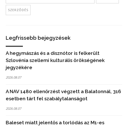
SZERZŐDÉS
Legfrissebb bejegyzések
A hegymászás és a disznótor is felkerült
Szlovénia szellemi kulturális örökségének
jegyzékére
2026.08.07
A NAV 1480 ellenőrzést végzett a Balatonnál, 316
esetben tárt fel szabálytalanságot
2026.08.07
Baleset miatt jelentős a torlódás az M1-es