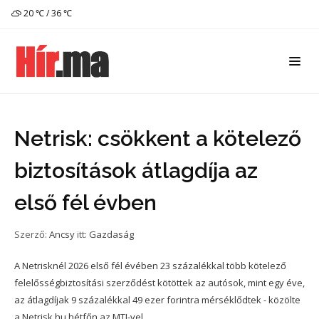
20 ℃ / 36 ℃
Netrisk: csökkent a kötelező
biztosítások átlagdíja az
első fél évben
Szerző:
Ancsy
itt:
Gazdaság
A Netrisknél 2026 első fél évében 23 százalékkal több kötelező
felelősségbiztosítási szerződést kötöttek az autósok, mint egy éve,
az átlagdíjak 9 százalékkal 49 ezer forintra mérséklődtek - közölte
a Netrisk.hu hétfőn az MTI-vel.