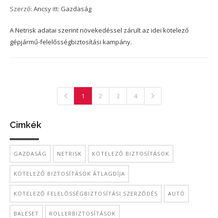
Szerző:
Ancsy
itt:
Gazdaság
A Netrisk adatai szerint növekedéssel zárult az idei kötelező
gépjármű-felelősségbiztosítási kampány.
1
2
3
4
Cimkék
GAZDASÁG
NETRISK
KÖTELEZŐ BIZTOSÍTÁSOK
KÖTELEZŐ BIZTOSÍTÁSOK ÁTLAGDÍJA
KÖTELEZŐ FELELŐSSÉGBIZTOSÍTÁSI SZERZŐDÉS
AUTÓ
BALESET
ROLLERBIZTOSÍTÁSOK