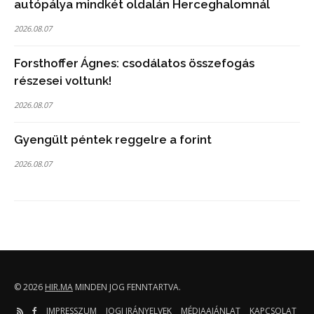
autópálya mindkét oldalán Herceghalomnál
2026.08.07
Forsthoffer Ágnes: csodálatos összefogás
részesei voltunk!
2026.08.07
Gyengült péntek reggelre a forint
2026.08.07
© 2026
HIR.MA
MINDEN JOG FENNTARTVA.
IMPRESSZUM
JOGI IRÁNYELVEK
MÉDIAAJÁNLAT
KAPCSOLAT