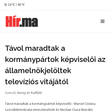
24 ℃ / 40 ℃
Távol maradtak a
kormánypártok képviselői az
államelnökjelöltek
televíziós vitájától
Szerző:
Ancsy
itt:
Külföld
Távol maradtak a kormánypártok képviselői - Marcel Ciolacu
szociáldemokrata miniszterelnök és Nicolae Ciuca liberális