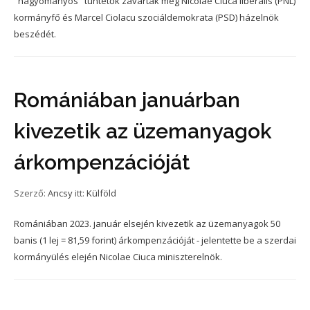
"hagyományos" tüntetők zavarták meg Nicolae Ciuca liberális (PNL)
kormányfő és Marcel Ciolacu szociáldemokrata (PSD) házelnök
beszédét.
Romániában januárban
kivezetik az üzemanyagok
árkompenzációját
Szerző:
Ancsy
itt:
Külföld
Romániában 2023. január elsején kivezetik az üzemanyagok 50
banis (1 lej = 81,59 forint) árkompenzációját - jelentette be a szerdai
kormányülés elején Nicolae Ciuca miniszterelnök.