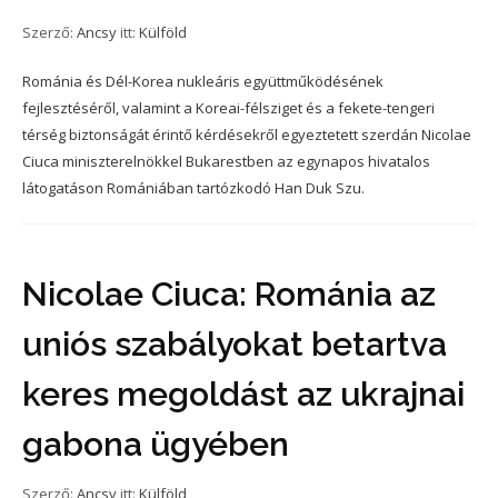
Szerző:
Ancsy
itt:
Külföld
Románia és Dél-Korea nukleáris együttműködésének
fejlesztéséről, valamint a Koreai-félsziget és a fekete-tengeri
térség biztonságát érintő kérdésekről egyeztetett szerdán Nicolae
Ciuca miniszterelnökkel Bukarestben az egynapos hivatalos
látogatáson Romániában tartózkodó Han Duk Szu.
Nicolae Ciuca: Románia az
uniós szabályokat betartva
keres megoldást az ukrajnai
gabona ügyében
Szerző:
Ancsy
itt:
Külföld