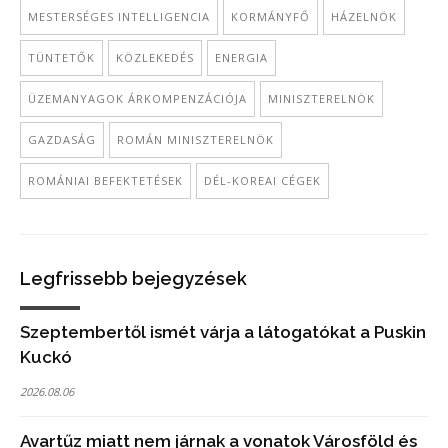
MESTERSÉGES INTELLIGENCIA
KORMÁNYFŐ
HÁZELNÖK
TÜNTETŐK
KÖZLEKEDÉS
ENERGIA
ÜZEMANYAGOK ÁRKOMPENZÁCIÓJA
MINISZTERELNÖK
GAZDASÁG
ROMÁN MINISZTERELNÖK
ROMÁNIAI BEFEKTETÉSEK
DÉL-KOREAI CÉGEK
Legfrissebb bejegyzések
Szeptembertől ismét várja a látogatókat a Puskin
Kuckó
2026.08.06
Avartűz miatt nem járnak a vonatok Városföld és