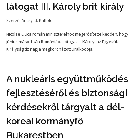
látogat III. Károly brit király
Szerző:
Ancsy
itt:
Külföld
Nicolae Ciuca román miniszterelnök megerősítette kedden, hogy
június másodikán Romániába látogat III. Károly, az Egyesült
Királyság tíz napja megkoronázott uralkodója.
A nukleáris együttműködés
fejlesztéséről és biztonsági
kérdésekről tárgyalt a dél-
koreai kormányfő
Bukarestben