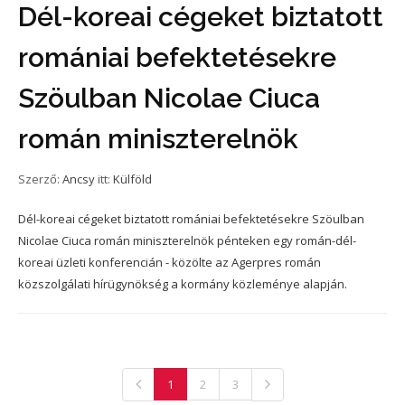
Dél-koreai cégeket biztatott
romániai befektetésekre
Szöulban Nicolae Ciuca
román miniszterelnök
Szerző:
Ancsy
itt:
Külföld
Dél-koreai cégeket biztatott romániai befektetésekre Szöulban
Nicolae Ciuca román miniszterelnök pénteken egy román-dél-
koreai üzleti konferencián - közölte az Agerpres román
közszolgálati hírügynökség a kormány közleménye alapján.
1
2
3