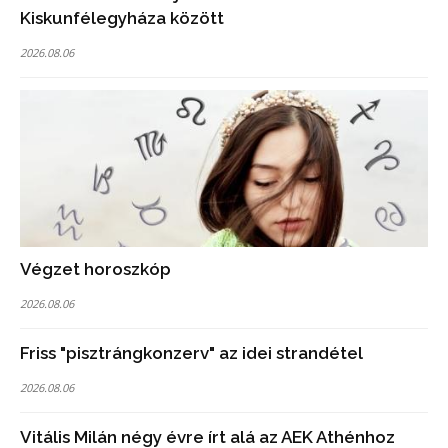
Kiskunfélegyháza között
2026.08.06
Végzet horoszkóp
2026.08.06
Friss "pisztrángkonzerv" az idei strandétel
2026.08.06
Vitális Milán négy évre írt alá az AEK Athénhoz