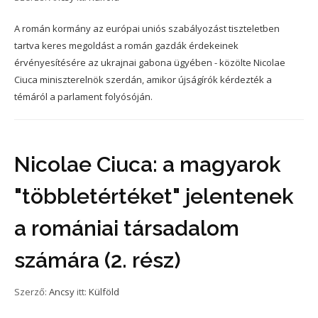
A román kormány az európai uniós szabályozást tiszteletben
tartva keres megoldást a román gazdák érdekeinek
érvényesítésére az ukrajnai gabona ügyében - közölte Nicolae
Ciuca miniszterelnök szerdán, amikor újságírók kérdezték a
témáról a parlament folyósóján.
Nicolae Ciuca: a magyarok
"többletértéket" jelentenek
a romániai társadalom
számára (2. rész)
Szerző:
Ancsy
itt:
Külföld