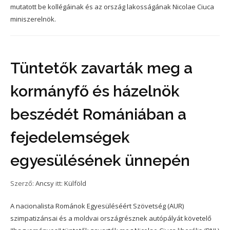
mutatott be kollégáinak és az ország lakosságának Nicolae Ciuca
miniszerelnök.
Tüntetők zavarták meg a
kormányfő és házelnök
beszédét Romániában a
fejedelemségek
egyesülésének ünnepén
Szerző:
Ancsy
itt:
Külföld
A nacionalista Románok Egyesüléséért Szövetség (AUR)
szimpatizánsai és a moldvai országrésznek autópályát követelő