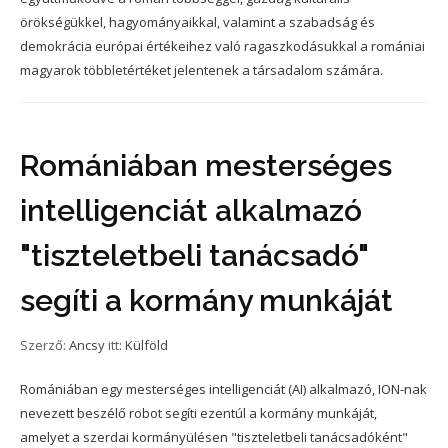
örökségükkel, hagyományaikkal, valamint a szabadság és
demokrácia európai értékeihez való ragaszkodásukkal a romániai
magyarok többletértéket jelentenek a társadalom számára.
Romániában mesterséges
intelligenciát alkalmazó
"tiszteletbeli tanácsadó"
segíti a kormány munkáját
Szerző:
Ancsy
itt:
Külföld
Romániában egy mesterséges intelligenciát (AI) alkalmazó, ION-nak
nevezett beszélő robot segíti ezentúl a kormány munkáját,
amelyet a szerdai kormányülésen "tiszteletbeli tanácsadóként"