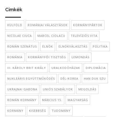
Cimkék
KÜLFÖLD
ROMÁNIAI VÁLASZTÁSOK
KORMÁNYPÁRTOK
NICOLAE CIUCA
MARCEL CIOLACU
TELEVÍZIÓS VITA
ROMÁN SZENÁTUS
ELNÖK
ELNÖKVÁLASZTÁS
POLITIKA
ROMÁNIA
KORMÁNYFŐI TISZTSÉG
LEMONDÁS
III. KÁROLY BRIT KIRÁLY
URALKODÓHÁZAK
DIPLOMÁCIA
NUKLEÁRIS EGYÜTTMŰKÖDÉS
DÉL-KOREA
HAN DUK SZU
UKRAJNAI GABONA
UNIÓS SZABÁLYOK
MEGOLDÁS
ROMÁN KORMÁNY
MÁRCIUS 15.
MAGYARSÁG
KORMÁNY
KISEBBSÉG
TUDOMÁNY