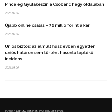
Pince ég Gyulakeszin a Csobánc hegy oldalában
2026.08.06
Újabb online csalás – 32 millió forint a kár
2026.08.06
Uniós biztos: az elmúlt húsz évben egyetlen
uniós határon sem történt hasonló léptékű
incidens
2026.08.06
© 2026
HIR.MA
MINDEN JOG FENNTARTVA.