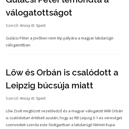
válogatottságot
Szerző:
Ancsy
itt:
Sport
Gulácsi Péter a jövőben nem lép pályára a magyar labdarúgó-
válogatottban.
Lőw és Orbán is csalódott a
Leipzig búcsúja miatt
Szerző:
Ancsy
itt:
Sport
Lőw Zsolt megbízott vezetőedző és a magyar válogatott Willi Orbán
is csalódottan értékelt azután, hogy az RB Leipzig 3-1-es vereséget
szenvedett szerda este Stuttgartban a labdarúgó Német Kupa