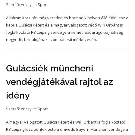
Szerző:
Ancsy
itt:
Sport
A három kör után még veretlen és harmadik helyen álló Köln lesz a
kapus Gulácsi Pétert és a magyar válogatott védő Willi Orbánt is
foglalkoztató RB Leipzig vendége a német labdarúgó-bajnokság
negyedik fordulójának szombat esti mérkőzésén.
Gulácsiék müncheni
vendégjátékával rajtol az
idény
Szerző:
Ancsy
itt:
Sport
A magyar válogatott Gulácsi Pétert és Willi Orbánt is foglalkoztató
RB Leipzig lesz péntek este a címvédő Bayern München vendége a