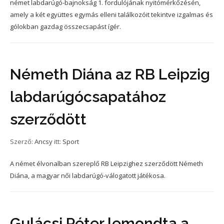
német labdarúgó-bajnokság 1. fordulójának nyitómérkőzésén,
amely a két együttes egymás elleni találkozóit tekintve izgalmas és
gólokban gazdag összecsapást ígér.
Németh Diána az RB Leipzig
labdarúgócsapatához
szerződött
Szerző:
Ancsy
itt:
Sport
A német élvonalban szereplő RB Leipzighez szerződött Németh
Diána, a magyar női labdarúgó-válogatott játékosa.
Gulácsi Péter lemondta a