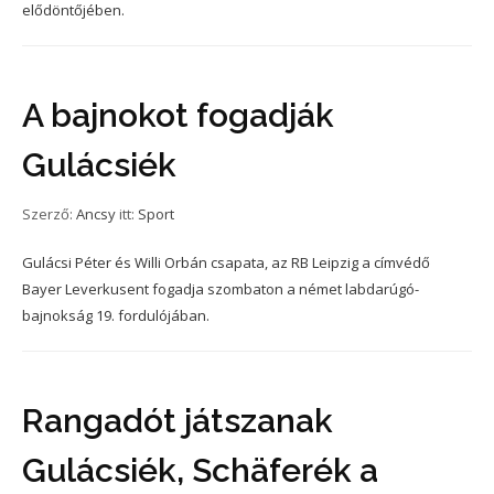
elődöntőjében.
A bajnokot fogadják
Gulácsiék
Szerző:
Ancsy
itt:
Sport
Gulácsi Péter és Willi Orbán csapata, az RB Leipzig a címvédő
Bayer Leverkusent fogadja szombaton a német labdarúgó-
bajnokság 19. fordulójában.
Rangadót játszanak
Gulácsiék, Schäferék a