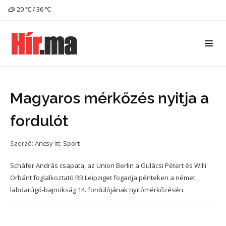
20 ℃ / 36 ℃
Magyaros mérkőzés nyitja a
fordulót
Szerző:
Ancsy
itt:
Sport
Schäfer András csapata, az Union Berlin a Gulácsi Pétert és Willi
Orbánt foglalkoztató RB Leipziget fogadja pénteken a német
labdarúgó-bajnokság 14. fordulójának nyitómérkőzésén.