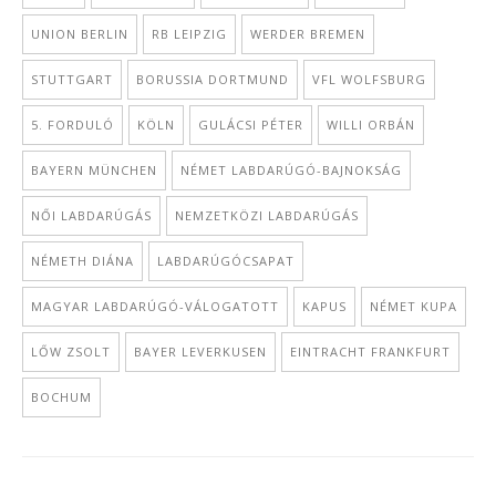
UNION BERLIN
RB LEIPZIG
WERDER BREMEN
STUTTGART
BORUSSIA DORTMUND
VFL WOLFSBURG
5. FORDULÓ
KÖLN
GULÁCSI PÉTER
WILLI ORBÁN
BAYERN MÜNCHEN
NÉMET LABDARÚGÓ-BAJNOKSÁG
NŐI LABDARÚGÁS
NEMZETKÖZI LABDARÚGÁS
NÉMETH DIÁNA
LABDARÚGÓCSAPAT
MAGYAR LABDARÚGÓ-VÁLOGATOTT
KAPUS
NÉMET KUPA
LŐW ZSOLT
BAYER LEVERKUSEN
EINTRACHT FRANKFURT
BOCHUM