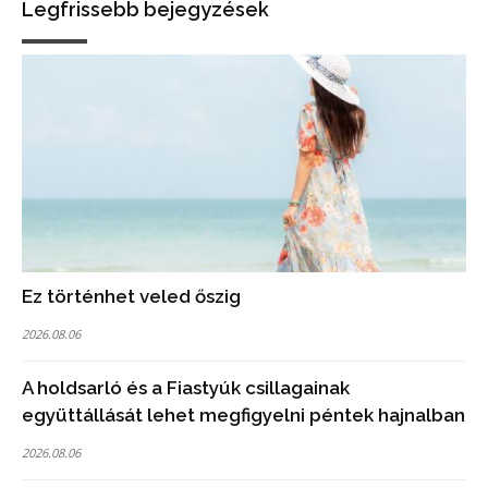
Legfrissebb bejegyzések
Ez történhet veled őszig
2026.08.06
A holdsarló és a Fiastyúk csillagainak
együttállását lehet megfigyelni péntek hajnalban
2026.08.06