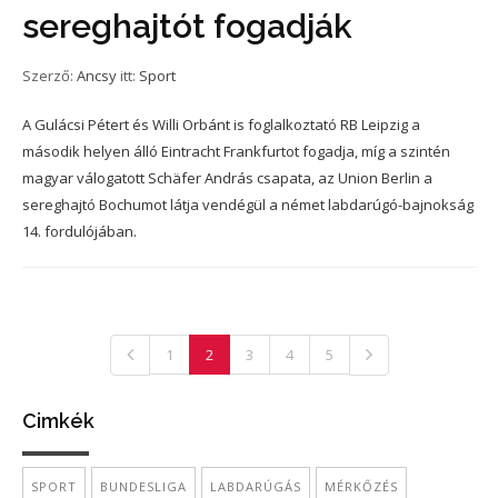
sereghajtót fogadják
Szerző:
Ancsy
itt:
Sport
A Gulácsi Pétert és Willi Orbánt is foglalkoztató RB Leipzig a
második helyen álló Eintracht Frankfurtot fogadja, míg a szintén
magyar válogatott Schäfer András csapata, az Union Berlin a
sereghajtó Bochumot látja vendégül a német labdarúgó-bajnokság
14. fordulójában.
1
2
3
4
5
Cimkék
SPORT
BUNDESLIGA
LABDARÚGÁS
MÉRKŐZÉS