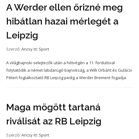
A Werder ellen őrizné meg
hibátlan hazai mérlegét a
Leipzig
Szerző:
Ancsy
itt:
Sport
A világbajnoki selejtezők után a hétvégén a 11. fordulóval
folytatódik a német labdarúgó-bajnokság, a Willi Orbánt és Gulácsi
Pétert foglalkoztató RB Leipzig pedig a Werder Brement fogadja.
Maga mögött tartaná
riválisát az RB Leipzig
Szerző:
Ancsy
itt:
Sport