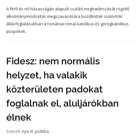
A férfi és nő házasságán alapuló család meghatározását rögzítő
alkotmánymódosítás megszavazására buzdítottak csütörtöki
állásfoglalásukban a romániai római katolikus és görögkatolikus
püspökök.
Fidesz: nem normális
helyzet, ha valakik
közterületen padokat
foglalnak el, aluljárókban
élnek
Szerző:
Vya
itt:
politika