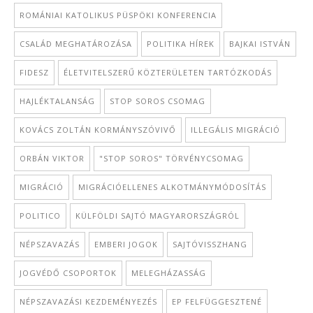
ROMÁNIAI KATOLIKUS PÜSPÖKI KONFERENCIA
CSALÁD MEGHATÁROZÁSA
POLITIKA HÍREK
BAJKAI ISTVÁN
FIDESZ
ÉLETVITELSZERŰ KÖZTERÜLETEN TARTÓZKODÁS
HAJLÉKTALANSÁG
STOP SOROS CSOMAG
KOVÁCS ZOLTÁN KORMÁNYSZÓVIVŐ
ILLEGÁLIS MIGRÁCIÓ
ORBÁN VIKTOR
"STOP SOROS" TÖRVÉNYCSOMAG
MIGRÁCIÓ
MIGRÁCIÓELLENES ALKOTMÁNYMÓDOSÍTÁS
POLITICO
KÜLFÖLDI SAJTÓ MAGYARORSZÁGRÓL
NÉPSZAVAZÁS
EMBERI JOGOK
SAJTÓVISSZHANG
JOGVÉDŐ CSOPORTOK
MELEGHÁZASSÁG
NÉPSZAVAZÁSI KEZDEMÉNYEZÉS
EP FELFÜGGESZTENÉ