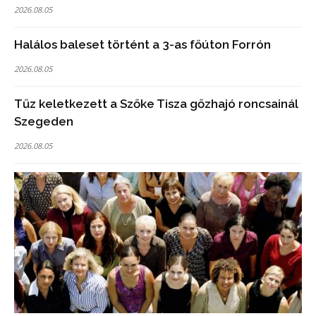
2026.08.05
Halálos baleset történt a 3-as főúton Forrón
2026.08.05
Tűz keletkezett a Szőke Tisza gőzhajó roncsainál
Szegeden
2026.08.05