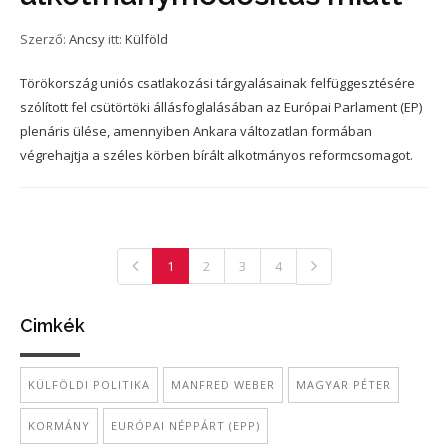
Szerző:
Ancsy
itt:
Külföld
Törökország uniós csatlakozási tárgyalásainak felfüggesztésére
szólított fel csütörtöki állásfoglalásában az Európai Parlament (EP)
plenáris ülése, amennyiben Ankara változatlan formában
végrehajtja a széles körben bírált alkotmányos reformcsomagot.
1
2
3
4
Cimkék
KÜLFÖLDI POLITIKA
MANFRED WEBER
MAGYAR PÉTER
KORMÁNY
EURÓPAI NÉPPÁRT (EPP)