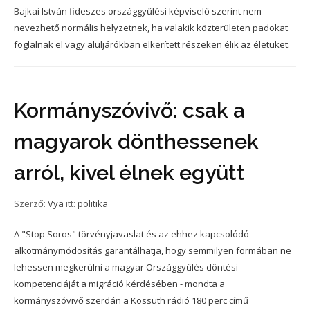
Bajkai István fideszes országgyűlési képviselő szerint nem
nevezhető normális helyzetnek, ha valakik közterületen padokat
foglalnak el vagy aluljárókban elkerített részeken élik az életüket.
Kormányszóvivő: csak a
magyarok dönthessenek
arról, kivel élnek együtt
Szerző:
Vya
itt:
politika
A "Stop Soros" törvényjavaslat és az ehhez kapcsolódó
alkotmánymódosítás garantálhatja, hogy semmilyen formában ne
lehessen megkerülni a magyar Országgyűlés döntési
kompetenciáját a migráció kérdésében - mondta a
kormányszóvivő szerdán a Kossuth rádió 180 perc című