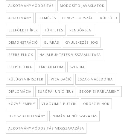
ALKOTMÁNYMÓDOSÍTÁS
MÓDOSÍTÓ JAVASLATOK
ALKOTMÁNY
FELMÉRÉS
LENGYELORSZÁG
KÜLFÖLD
BELFÖLDI HÍREK
TÜNTETÉS
RENDŐRSÉG
DEMONSTRÁCIÓ
ELJÁRÁS
GYÜLEKEZÉSI JOG
SZERB ELNÖK
HALÁLBÜNTETÉS VISSZAÁLLÍTÁSA
BELPOLITIKA
TÁRSADALOM
SZERBIA
KÜLÜGYMINISZTER
IVICA DAČIČ
ÉSZAK-MACEDÓNIA
DIPLOMÁCIA
EURÓPAI UNIÓ (EU)
SZKOPJEI PARLAMENT
KÖZVÉLEMÉNY
VLAGYIMIR PUTYIN
OROSZ ELNÖK
OROSZ ALKOTMÁNY
ROMÁNIAI NÉPSZAVAZÁS
ALKOTMÁNYMÓDOSÍTÁS MEGSZAVAZÁSA