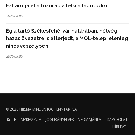
Ezt árulja el a frizurád a lelki állapotodról
2026.08.05
Ég a tarló Székesfehérvár határában, hétvégi
házas övezetre is átterjedt, a MOL-telep jelenleg
nincs veszélyben
2026.08.05
© 2026
HIR.MA
MINDEN JOG FENNTARTVA.
IMPRESSZUM
JOGI IRÁNYELVEK
MÉDIAAJÁNLAT
KAPCSOLAT
HÍRLEVÉL