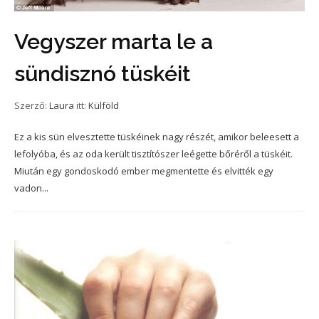
Vegyszer marta le a
sündisznó tüskéit
Szerző:
Laura
itt:
Külföld
Ez a kis sün elvesztette tüskéinek nagy részét, amikor beleesett a
lefolyóba, és az oda került tisztítószer leégette bőréről a tüskéit.
Miután egy gondoskodó ember megmentette és elvitték egy
vadon...