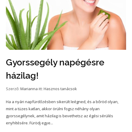
Gyorssegély napégésre
házilag!
Szerző:
Marianna
itt:
Hasznos tanácsok
Ha a nyári napfürdőzésben sikerült leégned, és a bőröd olyan,
mint a tüzes katlan, akkor örülni fogsz néhány olyan
gyorssegélynek, amit házilag is bevethetsz az égési sérülés
enyhítésére. Fürödj egye...