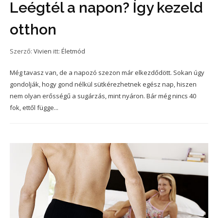
Leégtél a napon? Így kezeld
otthon
Szerző:
Vivien
itt:
Életmód
Még tavasz van, de a napozó szezon már elkezdődött. Sokan úgy
gondolják, hogy gond nélkül sütkérezhetnek egész nap, hiszen
nem olyan erősségű a sugárzás, mint nyáron. Bár még nincs 40
fok, ettől függe...