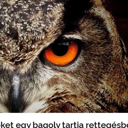
et egy bagoly tartja rettegésb