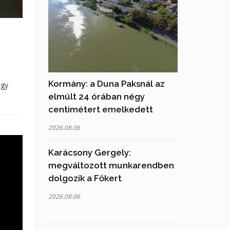
Kormány: a Duna Paksnál az
egy
elmúlt 24 órában négy
centimétert emelkedett
2026.08.06
Karácsony Gergely:
megváltozott munkarendben
dolgozik a Főkert
2026.08.06