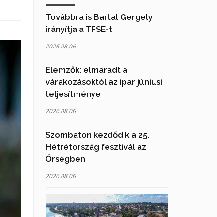
Továbbra is Bartal Gergely
irányítja a TFSE-t
2026.08.06
Elemzők: elmaradt a
várakozásoktól az ipar júniusi
teljesítménye
2026.08.06
Szombaton kezdődik a 25.
Hétrétország fesztivál az
Őrségben
2026.08.06