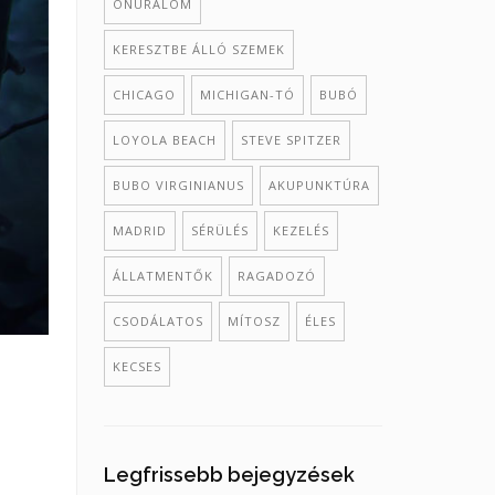
ÖNURALOM
KERESZTBE ÁLLÓ SZEMEK
CHICAGO
MICHIGAN-TÓ
BUBÓ
LOYOLA BEACH
STEVE SPITZER
BUBO VIRGINIANUS
AKUPUNKTÚRA
MADRID
SÉRÜLÉS
KEZELÉS
ÁLLATMENTŐK
RAGADOZÓ
CSODÁLATOS
MÍTOSZ
ÉLES
KECSES
Legfrissebb bejegyzések