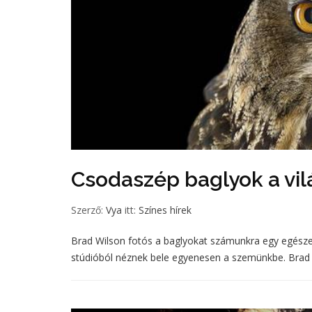
Csodaszép baglyok a vil
Szerző:
Vya
itt:
Színes hírek
Brad Wilson fotós a baglyokat számunkra egy egész
stúdióból néznek bele egyenesen a szemünkbe. Brad a