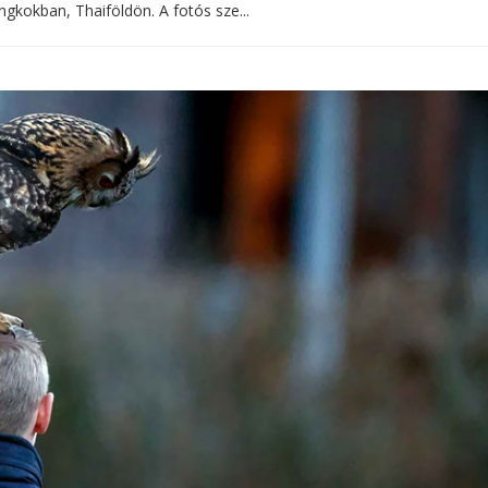
gkokban, Thaiföldön. A fotós sze...