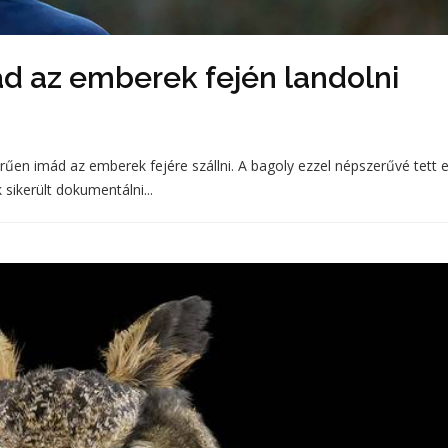
ád az emberek fején landolni
erűen imád az emberek fejére szállni. A bagoly ezzel népszerűvé tett 
sikerült dokumentálni...