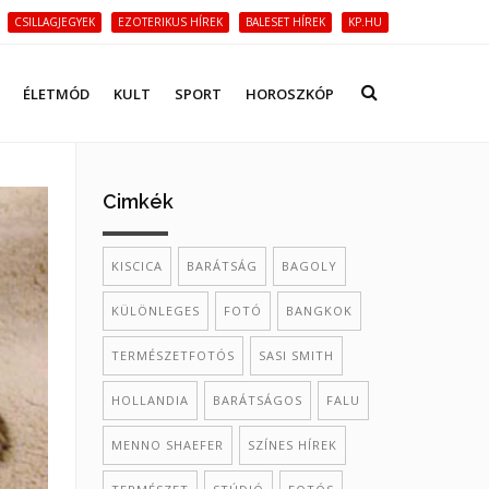
CSILLAGJEGYEK
EZOTERIKUS HÍREK
BALESET HÍREK
KP.HU
ÉLETMÓD
KULT
SPORT
HOROSZKÓP
Cimkék
KISCICA
BARÁTSÁG
BAGOLY
KÜLÖNLEGES
FOTÓ
BANGKOK
TERMÉSZETFOTÓS
SASI SMITH
HOLLANDIA
BARÁTSÁGOS
FALU
MENNO SHAEFER
SZÍNES HÍREK