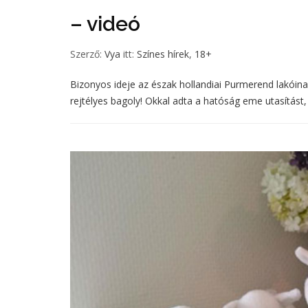
– videó
Szerző:
Vya
itt:
Színes hírek
,
18+
Bizonyos ideje az észak hollandiai Purmerend lakóina
rejtélyes bagoly! Okkal adta a hatóság eme utasítást,