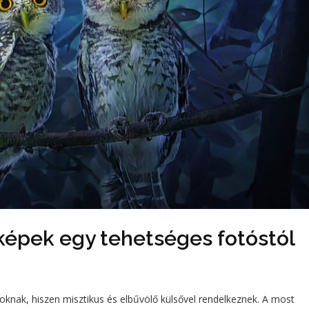
képek egy tehetséges fotóstól
knak, hiszen misztikus és elbűvölő külsővel rendelkeznek. A most