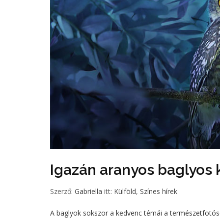
Igazán aranyos baglyos 
Szerző:
Gabriella
itt:
Külföld
,
Színes hírek
A baglyok sokszor a kedvenc témái a természetfotóso