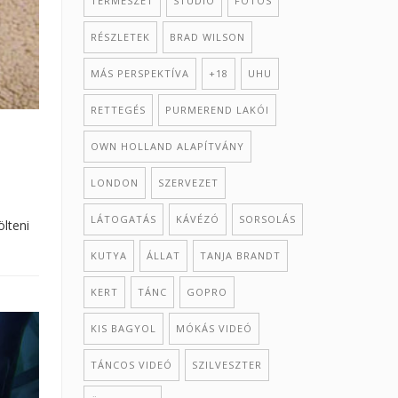
TERMÉSZET
STÚDIÓ
FOTÓS
RÉSZLETEK
BRAD WILSON
MÁS PERSPEKTÍVA
+18
UHU
RETTEGÉS
PURMEREND LAKÓI
OWN HOLLAND ALAPÍTVÁNY
LONDON
SZERVEZET
LÁTOGATÁS
KÁVÉZÓ
SORSOLÁS
ölteni
KUTYA
ÁLLAT
TANJA BRANDT
KERT
TÁNC
GOPRO
KIS BAGYOL
MÓKÁS VIDEÓ
TÁNCOS VIDEÓ
SZILVESZTER