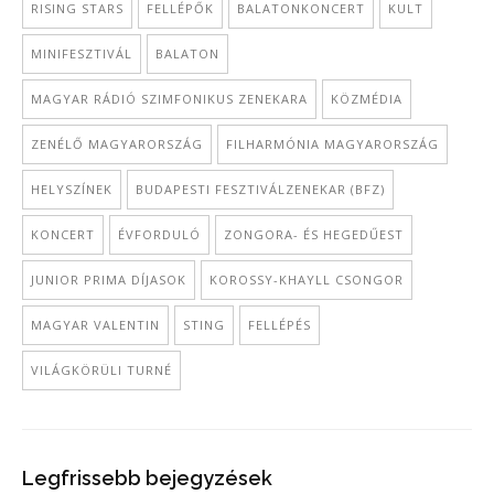
RISING STARS
FELLÉPŐK
BALATONKONCERT
KULT
MINIFESZTIVÁL
BALATON
MAGYAR RÁDIÓ SZIMFONIKUS ZENEKARA
KÖZMÉDIA
ZENÉLŐ MAGYARORSZÁG
FILHARMÓNIA MAGYARORSZÁG
HELYSZÍNEK
BUDAPESTI FESZTIVÁLZENEKAR (BFZ)
KONCERT
ÉVFORDULÓ
ZONGORA- ÉS HEGEDŰEST
JUNIOR PRIMA DÍJASOK
KOROSSY-KHAYLL CSONGOR
MAGYAR VALENTIN
STING
FELLÉPÉS
VILÁGKÖRÜLI TURNÉ
Legfrissebb bejegyzések