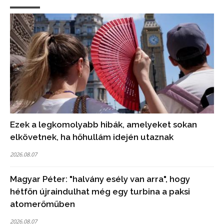
Ezek a legkomolyabb hibák, amelyeket sokan
elkövetnek, ha hőhullám idején utaznak
2026.08.07
Magyar Péter: "halvány esély van arra", hogy
hétfőn újraindulhat még egy turbina a paksi
atomerőműben
2026.08.07