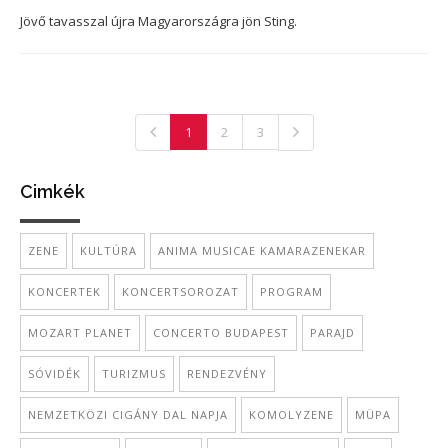
Jövő tavasszal újra Magyarországra jön Sting.
1
2
3
Cimkék
ZENE
KULTÚRA
ANIMA MUSICAE KAMARAZENEKAR
KONCERTEK
KONCERTSOROZAT
PROGRAM
MOZART PLANET
CONCERTO BUDAPEST
PARAJD
SÓVIDÉK
TURIZMUS
RENDEZVÉNY
NEMZETKÖZI CIGÁNY DAL NAPJA
KOMOLYZENE
MÜPA