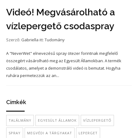
Videó! Megvásárolható a
vízlepergető csodaspray
Szerző:
Gabriella
itt:
Tudomány
A "NeverWet" elnevezésű spray ötezer forintnak megfelelő
összegért vásárolható meg az Egyesült Államokban. A termék
csodálatos, amelyet a demonstráló videó is bemutat. Hogyha
ruhára permetezzük az an...
Cimkék
TALÁLMÁNY
EGYESÜLT ÁLLAMOK
VÍZLEPERGETŐ
SPRAY
MEGVÉDI A TÁRGYAKAT
LEPERGET