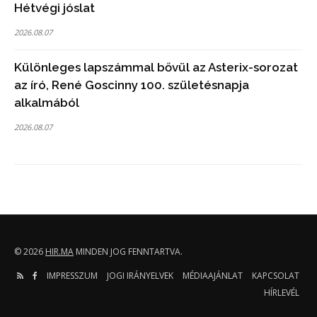
Hétvégi jóslat
2026.08.07
Különleges lapszámmal bővül az Asterix-sorozat
az író, René Goscinny 100. születésnapja
alkalmából
2026.08.07
© 2026
HIR.MA
MINDEN JOG FENNTARTVA.
IMPRESSZUM
JOGI IRÁNYELVEK
MÉDIAAJÁNLAT
KAPCSOLAT
HÍRLEVÉL