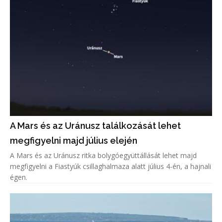
A Mars és az Uránusz találkozását lehet
megfigyelni majd július elején
A Mars és az Uránusz ritka bolygóegyüttállását lehet majd
megfigyelni a Fiastyúk csillaghalmaza alatt július 4-én, a hajnali
égen.