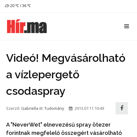
20 ℃ / 36 ℃
Videó! Megvásárolható
a vízlepergető
csodaspray
Szerző:
Gabriella
itt:
Tudomány
2013.07.11 10:49
A "NeverWet" elnevezésű spray ötezer
forintnak megfelelő összegért vásárolható