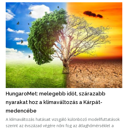
HungaroMet: melegebb időt, szárazabb
nyarakat hoz a klímaváltozás a Kárpát-
medencébe
A klímaváltozás hatásait vizsgáló különböző modellfuttatások
szerint az évszázad végére nőni fog az átlaghőmérséklet a