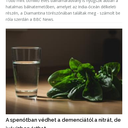
Több mint ötmillió éves bálnamaradvány is nyugszik abban a
hatalmas bálnatemetőben, amelyet az India-óceán délkeleti
részén, a Diamantina törészónában találtak meg - számolt be
róla szerdán a BBC News.
A spenótban védhet a demenciától a nitrát, de