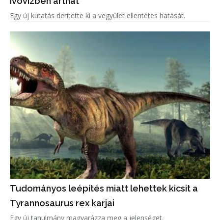
ivóvízben árthat
Egy új kutatás derítette ki a vegyület ellentétes hatását.
Tudományos leépítés miatt lehettek kicsit a
Tyrannosaurus rex karjai
Egy új tanulmány magyarázza meg a jelenséget.