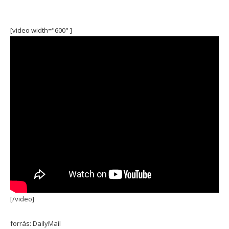
[video width="600" ]
[/video]
forrás: DailyMail