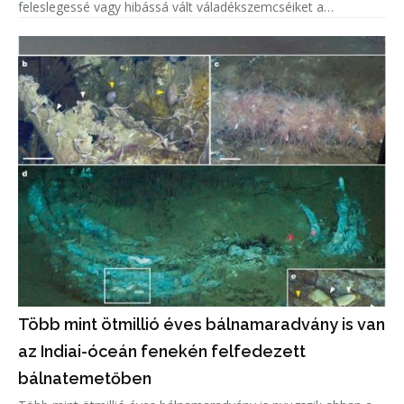
feleslegessé vagy hibássá vált váladékszemcséiket a
lebontásra.
Több mint ötmillió éves bálnamaradvány is van
az Indiai-óceán fenekén felfedezett
bálnatemetőben