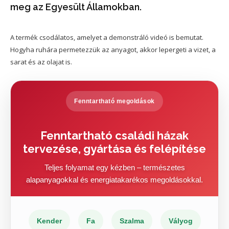
meg az Egyesült Államokban.
A termék csodálatos, amelyet a demonstráló videó is bemutat.
Hogyha ruhára permetezzük az anyagot, akkor lepergeti a vizet, a
sarat és az olajat is.
Fenntartható megoldások
Fenntartható családi házak
tervezése, gyártása és felépítése
Teljes folyamat egy kézben – természetes
alapanyagokkal és energiatakarékos megoldásokkal.
Kender
Fa
Szalma
Vályog