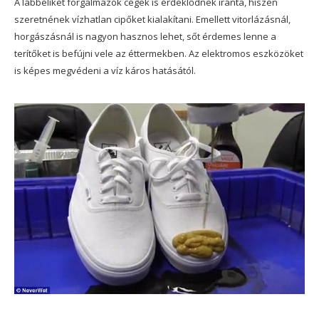
A lábbeliket forgalmazók cégek is érdeklődnek iránta, hiszen
szeretnének vízhatlan cipőket kialakítani. Emellett vitorlázásnál,
horgászásnál is nagyon hasznos lehet, sőt érdemes lenne a
terítőket is befújni vele az éttermekben. Az elektromos eszközöket
is képes megvédeni a víz káros hatásától.