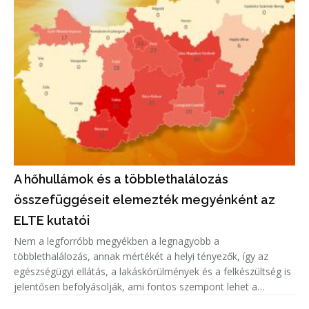
A hőhullámok és a többlethalálozás
összefüggéseit elemezték megyénként az
ELTE kutatói
Nem a legforróbb megyékben a legnagyobb a
többlethalálozás, annak mértékét a helyi tényezők, így az
egészségügyi ellátás, a lakáskörülmények és a felkészültség is
jelentősen befolyásolják, ami fontos szempont lehet a
közegészségügyi felkészülésben.