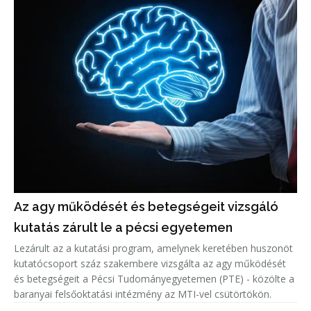
Az agy működését és betegségeit vizsgáló
kutatás zárult le a pécsi egyetemen
Lezárult az a kutatási program, amelynek keretében huszonöt
kutatócsoport száz szakembere vizsgálta az agy működését
és betegségeit a Pécsi Tudományegyetemen (PTE) - közölte a
baranyai felsőoktatási intézmény az MTI-vel csütörtökön.