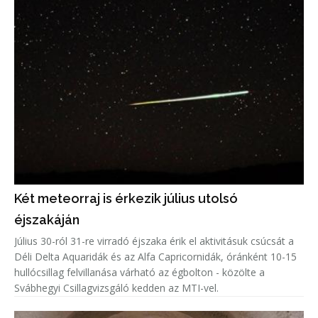
Két meteorraj is érkezik július utolsó
éjszakáján
Július 30-ról 31-re virradó éjszaka érik el aktivitásuk csúcsát a
Déli Delta Aquaridák és az Alfa Capricornidák, óránként 10-15
hullócsillag felvillanása várható az égbolton - közölte a
Svábhegyi Csillagvizsgáló kedden az MTI-vel.