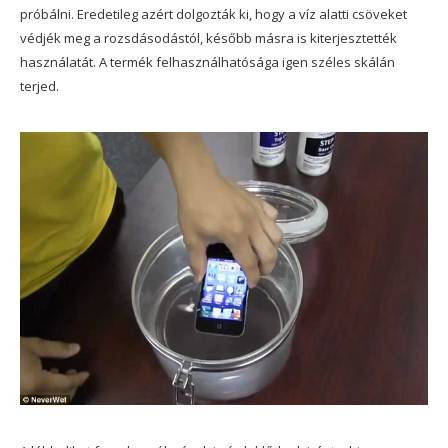
próbálni. Eredetileg azért dolgozták ki, hogy a víz alatti csöveket
védjék meg a rozsdásodástól, később másra is kiterjesztették
használatát. A termék felhasználhatósága igen széles skálán
terjed.