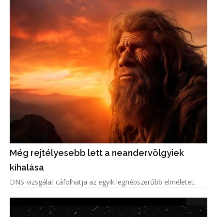
Még rejtélyesebb lett a neandervölgyiek
kihalása
DNS-vizsgálat cáfolhatja az egyik legnépszerűbb elméletet.