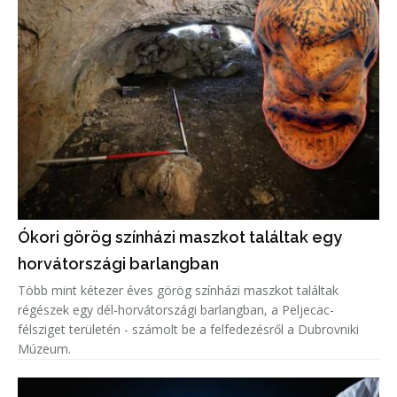
Ókori görög színházi maszkot találtak egy
horvátországi barlangban
Több mint kétezer éves görög színházi maszkot találtak
régészek egy dél-horvátországi barlangban, a Peljecac-
félsziget területén - számolt be a felfedezésről a Dubrovniki
Múzeum.