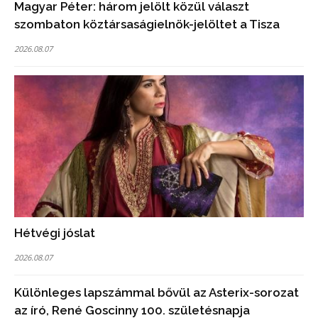
Magyar Péter: három jelölt közül választ
szombaton köztársaságielnök-jelöltet a Tisza
2026.08.07
Hétvégi jóslat
2026.08.07
Különleges lapszámmal bővül az Asterix-sorozat
az író, René Goscinny 100. születésnapja