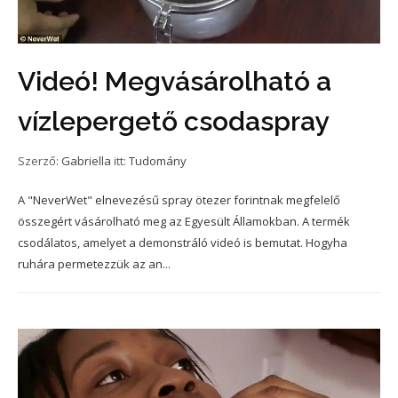
Videó! Megvásárolható a
vízlepergető csodaspray
Szerző:
Gabriella
itt:
Tudomány
A "NeverWet" elnevezésű spray ötezer forintnak megfelelő
összegért vásárolható meg az Egyesült Államokban. A termék
csodálatos, amelyet a demonstráló videó is bemutat. Hogyha
ruhára permetezzük az an...