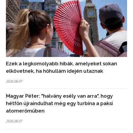
Ezek a legkomolyabb hibák, amelyeket sokan
elkövetnek, ha hőhullám idején utaznak
2026.08.07
Magyar Péter: "halvány esély van arra", hogy
hétfőn újraindulhat még egy turbina a paksi
atomerőműben
2026.08.07