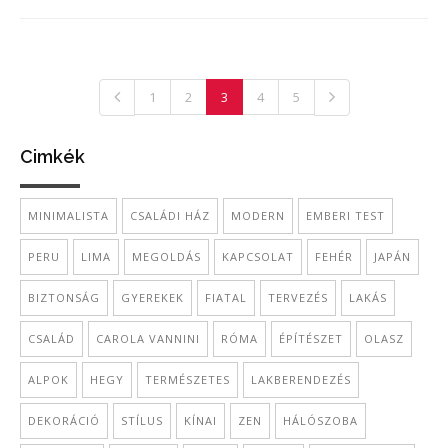
1
2
3
4
5
Cimkék
MINIMALISTA
CSALÁDI HÁZ
MODERN
EMBERI TEST
PERU
LIMA
MEGOLDÁS
KAPCSOLAT
FEHÉR
JAPÁN
BIZTONSÁG
GYEREKEK
FIATAL
TERVEZÉS
LAKÁS
CSALÁD
CAROLA VANNINI
RÓMA
ÉPÍTÉSZET
OLASZ
ALPOK
HEGY
TERMÉSZETES
LAKBERENDEZÉS
DEKORÁCIÓ
STÍLUS
KÍNAI
ZEN
HÁLÓSZOBA