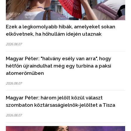
Ezek a legkomolyabb hibák, amelyeket sokan
elkövetnek, ha hőhullám idején utaznak
2026.08.07
Magyar Péter: "halvány esély van arra", hogy
hétfőn újraindulhat még egy turbina a paksi
atomerőműben
2026.08.07
Magyar Péter: három jelölt közül választ
szombaton köztársaságielnök-jelöltet a Tisza
2026.08.07