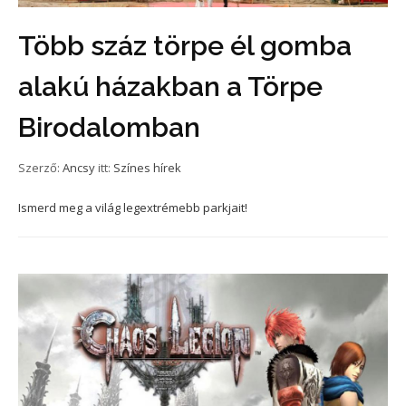
Több száz törpe él gomba
alakú házakban a Törpe
Birodalomban
Szerző:
Ancsy
itt:
Színes hírek
Ismerd meg a világ legextrémebb parkjait!