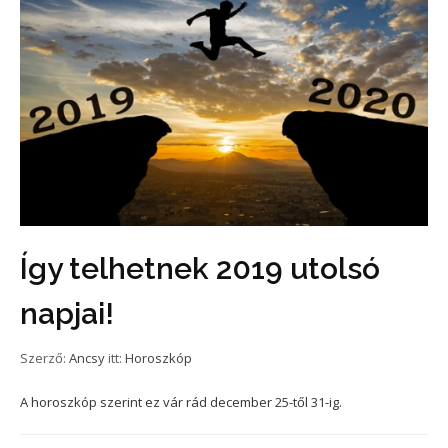
Így telhetnek 2019 utolsó
napjai!
Szerző:
Ancsy
itt:
Horoszkóp
A horoszkóp szerint ez vár rád december 25-től 31-ig.