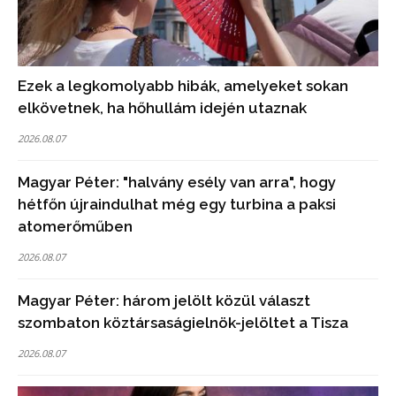
Ezek a legkomolyabb hibák, amelyeket sokan
elkövetnek, ha hőhullám idején utaznak
2026.08.07
Magyar Péter: "halvány esély van arra", hogy
hétfőn újraindulhat még egy turbina a paksi
atomerőműben
2026.08.07
Magyar Péter: három jelölt közül választ
szombaton köztársaságielnök-jelöltet a Tisza
2026.08.07