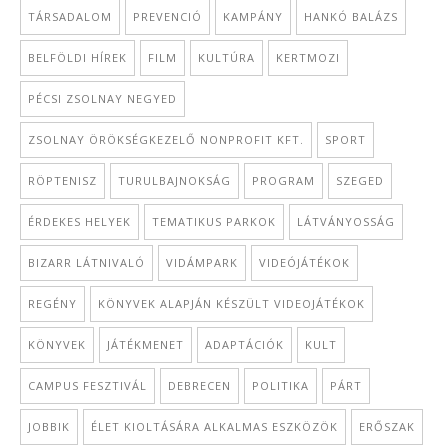
TÁRSADALOM
PREVENCIÓ
KAMPÁNY
HANKÓ BALÁZS
BELFÖLDI HÍREK
FILM
KULTÚRA
KERTMOZI
PÉCSI ZSOLNAY NEGYED
ZSOLNAY ÖRÖKSÉGKEZELŐ NONPROFIT KFT.
SPORT
RÖPTENISZ
TURULBAJNOKSÁG
PROGRAM
SZEGED
ÉRDEKES HELYEK
TEMATIKUS PARKOK
LÁTVÁNYOSSÁG
BIZARR LÁTNIVALÓ
VIDÁMPARK
VIDEÓJÁTÉKOK
REGÉNY
KÖNYVEK ALAPJÁN KÉSZÜLT VIDEOJÁTÉKOK
KÖNYVEK
JÁTÉKMENET
ADAPTÁCIÓK
KULT
CAMPUS FESZTIVÁL
DEBRECEN
POLITIKA
PÁRT
JOBBIK
ÉLET KIOLTÁSÁRA ALKALMAS ESZKÖZÖK
ERŐSZAK