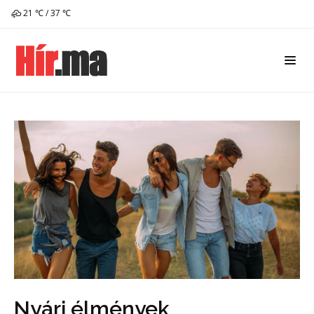
21 ℃ / 37 ℃
Nyári élmények