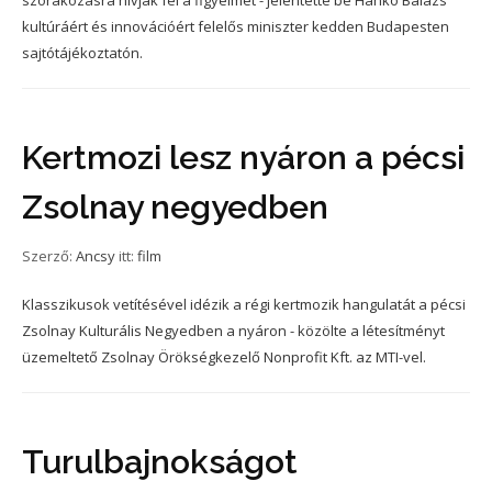
szórakozásra hívják fel a figyelmet - jelentette be Hankó Balázs
kultúráért és innovációért felelős miniszter kedden Budapesten
sajtótájékoztatón.
Kertmozi lesz nyáron a pécsi
Zsolnay negyedben
Szerző:
Ancsy
itt:
film
Klasszikusok vetítésével idézik a régi kertmozik hangulatát a pécsi
Zsolnay Kulturális Negyedben a nyáron - közölte a létesítményt
üzemeltető Zsolnay Örökségkezelő Nonprofit Kft. az MTI-vel.
Turulbajnokságot