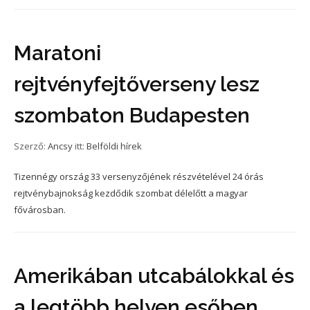
Maratoni
rejtvényfejtőverseny lesz
szombaton Budapesten
Szerző:
Ancsy
itt:
Belföldi hírek
Tizennégy ország 33 versenyzőjének részvételével 24 órás
rejtvénybajnokság kezdődik szombat délelőtt a magyar
fővárosban.
Amerikában utcabálokkal és
a legtöbb helyen esőben