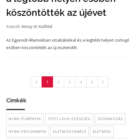
köszöntötték az újévet
Szerző:
Ancsy
itt:
Külföld
Az Egyesült Államokban utcabálokkal és a legtöbb helyen zuhogó
esőben köszöntötték az új esztendőt.
1
2
3
4
5
Cimkék
NYÁRI ÉLMÉNYEK
TESTI-LELKI EGÉSZSÉG
SZÓRAKOZÁS
NYÁRI PROGRAMOK
ÉLETMÓDTANÁCS
ÉLETMÓD