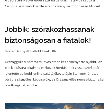
A debreceni Nagyerdőben szerda délután megnyitja kapuit a
Campus Fesztivál - közölte a rendezvény sajtófőnöke az MTI-vel.
Jobbik: szórakozhassanak
biztonságosan a fiatalok!
Szerző:
Ancsy
itt:
Belföldi hírek
,
18+
Országgyűlési határozati javaslatban kezdeményezte a Jobbik az
élet kioltására alkalmas eszközök hordásának visszaszorítását -
jelentette be keddi online sajtótájékoztatóján Stummer János, a
párt országgyűlési képviselője, az Országgyűlés nemzetbiztonsági
bizottságának elnöke.