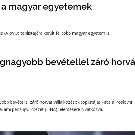
ak a magyar egyetemek
s (ARWU) toplistájára került fel több magyar egyetem is.
legnagyobb bevétellel záró horvá
yobb bevétellel záró horvát vállalkozások toplistáját - írta a Poslovni
llami pénzügyi intézet (FINA) jelentésére hivatkozva.