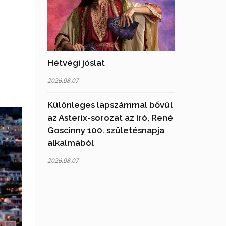
Hétvégi jóslat
2026.08.07
Különleges lapszámmal bővül
az Asterix-sorozat az író, René
Goscinny 100. születésnapja
alkalmából
2026.08.07