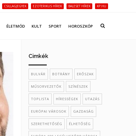
CSILLAGJEGYEK
EZOTERIKUS HÍREK
BALESET HÍREK
KP.HU
ÉLETMÓD
KULT
SPORT
HOROSZKÓP
Cimkék
BULVÁR
BOTRÁNY
ERŐSZAK
MŰSORVEZETŐK
SZÍNÉSZEK
TOPLISTA
HÍRESSÉGEK
UTAZÁS
EURÓPAI VÁROSOK
GAZDASÁG
SZERETHETŐSÉG
ÉLHETŐSÉG