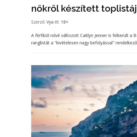
nőkről készített toplistá
Szerző:
Vya
itt:
18+
A férfiból nővé változott Caitlyn Jenner is felkerült a
ranglistát a "kivételesen nagy befolyással" rendelkező n