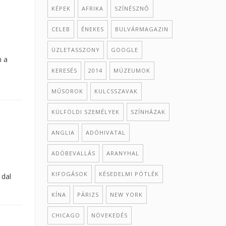
KÉPEK
AFRIKA
SZÍNÉSZNŐ
CELEB
ÉNEKES
BULVÁRMAGAZIN
ÜZLETASSZONY
GOOGLE
n a
KERESÉS
2014
MÚZEUMOK
MŰSOROK
KULCSSZAVAK
KÜLFÖLDI SZEMÉLYEK
SZÍNHÁZAK
ANGLIA
ADÓHIVATAL
ADÓBEVALLÁS
ARANYHAL
KIFOGÁSOK
KÉSEDELMI PÓTLÉK
 dal
KÍNA
PÁRIZS
NEW YORK
CHICAGO
NÖVEKEDÉS