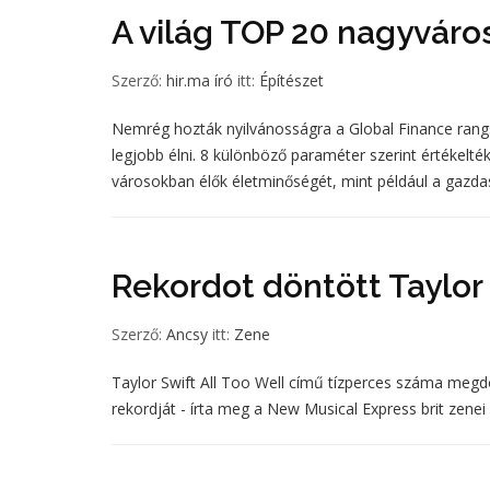
A világ TOP 20 nagyváro
Szerző:
hir.ma író
itt:
Építészet
Nemrég hozták nyilvánosságra a Global Finance rangso
legjobb élni. 8 különböző paraméter szerint értékelt
városokban élők életminőségét, mint például a gazda
Rekordot döntött Taylor
Szerző:
Ancsy
itt:
Zene
Taylor Swift All Too Well című tízperces száma megdö
rekordját - írta meg a New Musical Express brit zenei 