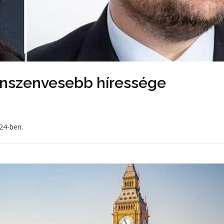
lenszenvesebb híressége
24-ben.