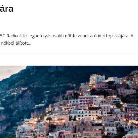
jára
 BBC Radio 4 tíz legbefolyásosabb nőt felvonultató idei toplistájára. A
őkből állított...