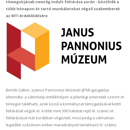
tömegsírjának nemrég indult feltárása során - közölték a
több hónapon át tartó munkálatokat végző szakemberek
az MTI érdeklődésére.
Bertók Gábor, a Janus Pannonius Múzeum (JPM) igazgatója
elmondta: a sátorhelyi emlékhelyen a jelenlegi ismeretek szerint öt
tömegsír található, azok közül a kormányzat támogatásával kettő
feltárását végzik el. A több mint 300 halottat rejtő III. számú sír
feltárásával már korábban végeztek, most pedig a várhatóan
legalább százötven ember maradványait tartalmazó IV. számú