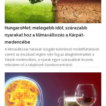
HungaroMet: melegebb időt, szárazabb
nyarakat hoz a klímaváltozás a Kárpát-
medencébe
A klímaváltozás hatásait vizsgáló különböző modellfuttatások
szerint az évszázad végére nőni fog az átlaghőmérséklet a
Kárpát-medencében, a nyarak egyre szárazabbak lesznek,
miközben nő a talajközeli ózonkoncentráció.