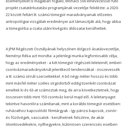
eseményeket is magában foglaló, Mohács 500 elnevezéssel futó
projekt csatatérkutatási programjának vezetője felidézte: a 2020-
22 között feltárt III. számú tömegsír maradványainak előzetes
antropológiai vizsgálati eredményei azt támasztják alá, hogy abba
a tömegsírba a csata utáni kivégzés áldozatai kerülhettek.
A JPM Régészeti Osztályának helyszínen dolgozó ásatásvezetője,
Neményi Réka azt mondta: a jelenlegi munka legfontosabb célja,
hogy az eredményeket - a két tömegsír régészeti leleteinél, emberi
csontvázmaradványoknál jelentkező tendenciákat - összevessék
a III. számú sírnál szerzettekkel. A bő négy méter hosszú és több
mint másfél méter széles sírgödörből eddig tizenkét csontvázat
emeltek ki és 63-at számoztak meg, de arra következtetnek, hogy
összesen több mint 150 csontváz kerül majd elő. A leletanyagot
tekintve hasonlóra számítanak, mint a korábbi tömegsír esetében:
ruházathoz kapcsolódó fémtárgyak - így párizsi kapcsok, zsinór-
és fűzővégek, vascsatok - kerülhetnek felszínre, de akár
ólomlövedékekre, nyílhegyekre, különösen szerencsés esetben