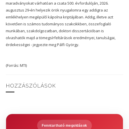
maradványokat várhatóan a csata 500. évfordulóján, 2026.
augusztus 29-én helyezik örök nyugalomra egy addigra az
emlékhelyen megépülő kápolna kriptájában. Addig, illetve azt
követően is számos tudományos szakcikkben, összefoglaló
munkában, szakdolgozatban, doktori disszertációban is
olvashatók majd a tömegsírfeltárások eredményei, tanulságai,
érdekességei - jegyezte meg Pálfi György.
(Forrás: MTI)
HOZZÁSZÓLÁSOK
Fenntartható megoldások