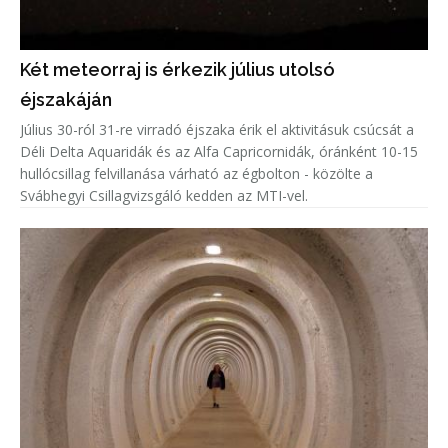
Két meteorraj is érkezik július utolsó
éjszakáján
Július 30-ról 31-re virradó éjszaka érik el aktivitásuk csúcsát a
Déli Delta Aquaridák és az Alfa Capricornidák, óránként 10-15
hullócsillag felvillanása várható az égbolton - közölte a
Svábhegyi Csillagvizsgáló kedden az MTI-vel.