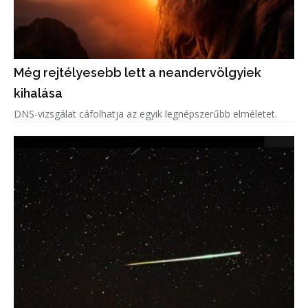
Még rejtélyesebb lett a neandervölgyiek
kihalása
DNS-vizsgálat cáfolhatja az egyik legnépszerűbb elméletet.