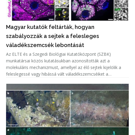
Magyar kutatók feltárták, hogyan
szabályozzák a sejtek a felesleges
váladékszemcsék lebontását
Az ELTE és a Szegedi Biológiai Kutatóközpont (SZBK)
munkatársai közös kutatásukban azonosították azt a
molekuláris mechanizmust, amellyel az élő sejtek kijelölik a
feleslegessé vagy hibássá vált váladékszemcséiket a
lebontásra.