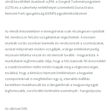
sírnál kezdődtek ásatások a JPM, a Szegedi Tudományegyetem
(SZTE) és a sátorhelyi emlékhelyet üzemeltető Duna-Dráva
Nemzeti Park Igazgatóság (DDNPI) együttműködésével.
Az elmúlt évtizedekben e tömegsírokat csak részlegesen nyitották
fel, mindössze felszíni vizsgálatokat végezhettek. A mostani
munkák során azonban kiemelik és rendszerezik a csontvázakat,
azokat mélyreható módon vizsgálják, a tárgyi emlékeket pedig
múzeumi leltárba veszik és ott elemzik tovább - magyarázta. A
munkálatok legfontosabb célja, hogy a hős katonák fél évezreddel
a csatát követően méltó módon kapják meg a végtisztességet,
továbbá, hogy a Mohácsi Nemzeti Emlékhelyen a kegyeleti
szempontoknak is megfelelően egy új, interaktív kiállítás
keretében mutathassák be a látogatóknak a magyarság egyik
legfontosabb, sorsfordító történelmi eseményét - hangsúlyozta.
Az ütközet 500.