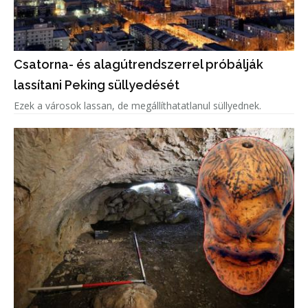
Csatorna- és alagútrendszerrel próbálják
lassítani Peking süllyedését
Ezek a városok lassan, de megállíthatatlanul süllyednek.