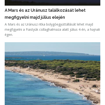
A Mars és az Uránusz találkozását lehet
megfigyelni majd július elején
A Mars és az Uránusz ritka bolygóegyüttállását lehet majd
megfigyelni a Fiastyúk csillaghalmaza alatt július 4-én, a hajnali
égen.