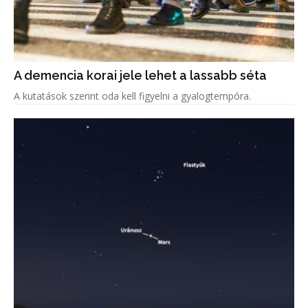
A demencia korai jele lehet a lassabb séta
A kutatások szerint oda kell figyelni a gyalogtempóra.