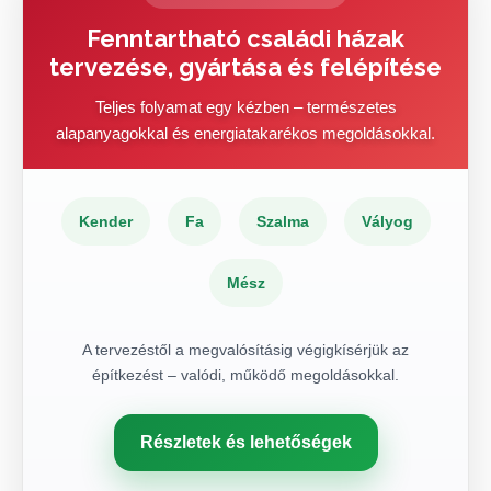
Fenntartható családi házak
tervezése, gyártása és felépítése
Teljes folyamat egy kézben – természetes
alapanyagokkal és energiatakarékos megoldásokkal.
Kender
Fa
Szalma
Vályog
Mész
A tervezéstől a megvalósításig végigkísérjük az
építkezést – valódi, működő megoldásokkal.
Részletek és lehetőségek