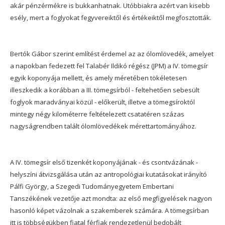
akár pénzérmékre is bukkanhatnak. Utóbbiakra azért van kisebb
esély, mert a foglyokat fegyvereiktől és értékeiktől megfosztották.
Bertók Gábor szerint említést érdemel az az ólomlövedék, amelyet
a napokban fedezett fel Talabér Ildikó régész (JPM) a IV. tömegsír
egyik koponyája mellett, és amely méretében tökéletesen
illeszkedik a korábban a III. tömegsírból - feltehetően sebesült
foglyok maradványai közül - előkerült, illetve a tömegsíroktól
mintegy négy kilométerre feltételezett csatatéren százas
nagyságrendben talált ólomlövedékek mérettartományához.
A IV. tömegsír első tizenkét koponyájának - és csontvázának -
helyszíni átvizsgálása után az antropológiai kutatásokat irányító
Pálfi György, a Szegedi Tudományegyetem Embertani
Tanszékének vezetője azt mondta: az első megfigyelések nagyon
hasonló képet vázolnak a szakemberek számára. A tömegsírban
itt is többségükben fiatal férfiak rendezetlenül bedobált