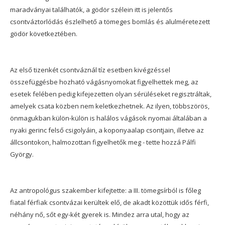
maradványai találhatók, a gödör szélein itt is jelentős
csontváztorlódás észlelhető a tömeges bomlás és alulméretezett
gödör következtében.
Az első tizenkét csontváznál tíz esetben kivégzéssel
összefüggésbe hozható vágásnyomokat figyelhettek meg, az
esetek felében pedig kifejezetten olyan sérüléseket regisztráltak,
amelyek csata közben nem keletkezhetnek. Az ilyen, többszörös,
önmagukban külön-külön is halálos vágások nyomai általában a
nyaki gerinc felső csigolyáin, a koponyaalap csontjain, illetve az
állcsontokon, halmozottan figyelhetők meg - tette hozzá Pálfi
György.
Az antropológus szakember kifejtette: a III. tömegsírból is főleg
fiatal férfiak csontvázai kerültek elő, de akadt közöttük idős férfi,
néhány nő, sőt egy-két gyerek is. Mindez arra utal, hogy az