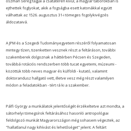
oszmán sereg tagjai a csatatéren kívül, a magyar táborokban is
ejthettek foglyokat, akik a fogságba esett katonákkal együtt
válhattak az 1526. augusztus 31-i tömeges fogolykivégzés
áldozataivá.
A JPM és a Szegedi Tudományegyetem részéről folyamatosan
mintegy tízen, tizenketten vesznek részt a feltáráson, további
szakemberek dolgoznak a háttérben Pécsen és Szegeden,
továbbá rotációs rendszerben több tucat egyetemi, múzeumi -
közöttük több neves magyar és külföldi - kutató, valamint
doktorandusz hallgató vett, illetve vesz még részt valamilyen
módon a feladatokban - tért rá ki a szakember.
Pálfi György a munkálatok jelentőségét érzékeltetve azt mondta, a
sátorhelyi tömegsírok feltárásához hasonló antropológiai
feldolgozó munkát Magyarországon még sohasem végeztek, az
"hallatlanul nagy kihívást és lehetőséget" jelent. A feltárt