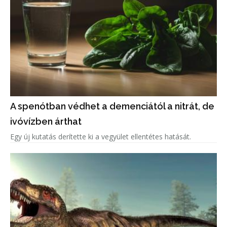
A spenótban védhet a demenciától a nitrát, de
ivóvízben árthat
Egy új kutatás derítette ki a vegyület ellentétes hatását.