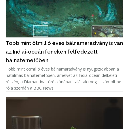
Több mint ötmillió éves bálnamaradvány is van
az Indiai-óceán fenekén felfedezett
bálnatemetőben
Több mint ötmillió éves bálnamaradvány is nyugszik abban a
hatalmas bálnatemetőben, amelyet az India-óceán délkeleti
részén, a Diamantina törészónában találtak meg - számolt be
róla szerdán a BBC News.