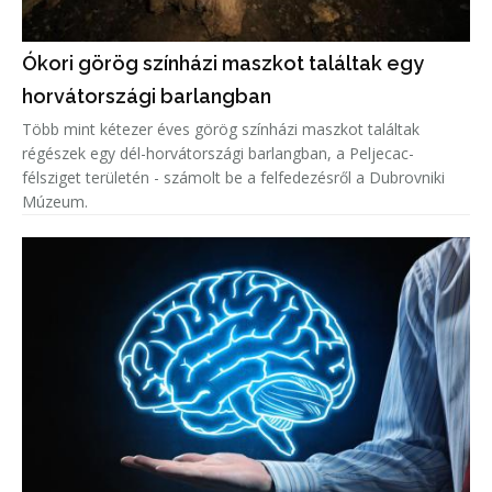
Ókori görög színházi maszkot találtak egy
horvátországi barlangban
Több mint kétezer éves görög színházi maszkot találtak
régészek egy dél-horvátországi barlangban, a Peljecac-
félsziget területén - számolt be a felfedezésről a Dubrovniki
Múzeum.