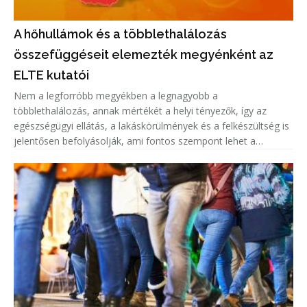
A hőhullámok és a többlethalálozás
összefüggéseit elemezték megyénként az
ELTE kutatói
Nem a legforróbb megyékben a legnagyobb a
többlethalálozás, annak mértékét a helyi tényezők, így az
egészségügyi ellátás, a lakáskörülmények és a felkészültség is
jelentősen befolyásolják, ami fontos szempont lehet a
közegészségügyi felkészülésben.