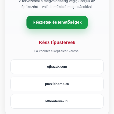
A tervezéstől a megvalósításig végigkísérjük az
építkezést – valódi, működő megoldásokkal.
Részletek és lehetőségek
Kész típustervek
Ha konkrét elképzelést keresel:
ujhazak.com
puzzlehome.eu
otthontervek.hu