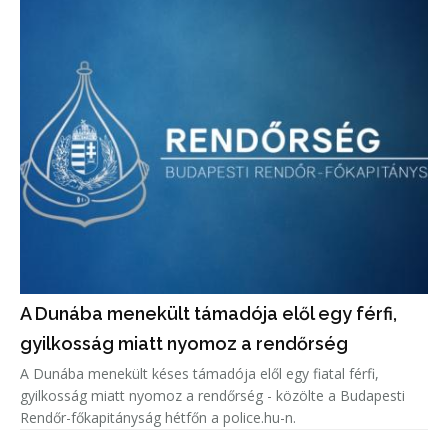
A Dunába menekült támadója elől egy férfi,
gyilkosság miatt nyomoz a rendőrség
A Dunába menekült késes támadója elől egy fiatal férfi,
gyilkosság miatt nyomoz a rendőrség - közölte a Budapesti
Rendőr-főkapitányság hétfőn a police.hu-n.