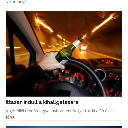
rakományát.
Ittasan indult a kihallgatására
A gödöllői rendőrök gyanúsítottként hallgatták ki a 39 éves
férfit.