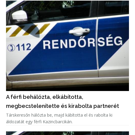
A férfi behálózta, elkábította,
megbecstelenítette és kirabolta partnerét
Társkeresőn hálózta be, majd kábította el és rabolta ki
áldozatát egy férfi Kazincbarcikán.