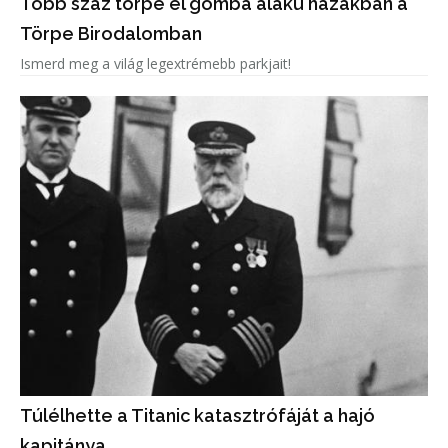
Több száz törpe él gomba alakú házakban a
Törpe Birodalomban
Ismerd meg a világ legextrémebb parkjait!
Túlélhette a Titanic katasztrófáját a hajó
kapitánya