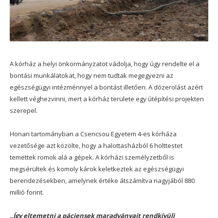
A kórház a helyi önkormányzatot vádolja, hogy úgy rendelte el a
bontási munkálatokat, hogy nem tudtak megegyezni az
egészségügyi intézménnyel a bontást illetően. A dózerolást azért
kellett véghezvinni, mert a kórház területe egy útépítési projekten
szerepel.
Honan tartományban a Csencsou Egyetem 4-es kórháza
vezetősége azt közölte, hogy a halottasházból 6 holttestet
temettek romok alá a gépek. A kórházi személyzetből is
megsérültek és komoly károk keletkeztek az egészségügyi
berendezésekben, amelynek értéke átszámítva nagyjából 880
millió forint.
„Így eltemetni a páciensek maradványait rendkívüli