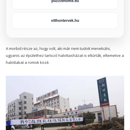
puzzlehome.eu
otthontervek.hu
A morbid része az, hogy volt, aki már nem tudott menekülni,
ugyanis az épülethez tartozó halottasházat is eltúrták, eltemetve a
halottakat a romok közé.