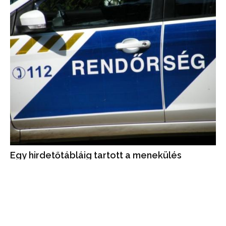
Egy hirdetőtábláig tartott a menekülés
A rendőrök elől menekülő férfit jobban lekötötte, hol járnak az
üldözői, mint az, hogy mi van előtte: hátra nézett, közben
nekiszaladt egy hirdetőtáblának.