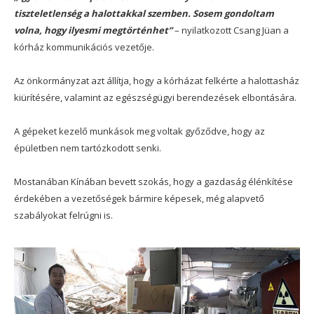
tiszteletlenség a halottakkal szemben. Sosem gondoltam
volna, hogy ilyesmi megtörténhet”
– nyilatkozott Csang Jüan a
kórház kommunikációs vezetője.
Az önkormányzat azt állítja, hogy a kórházat felkérte a halottasház
kiürítésére, valamint az egészségügyi berendezések elbontására.
A gépeket kezelő munkások meg voltak győződve, hogy az
épületben nem tartózkodott senki.
Mostanában Kínában bevett szokás, hogy a gazdaság élénkítése
érdekében a vezetőségek bármire képesek, még alapvető
szabályokat felrúgni is.