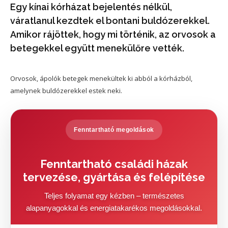
Egy kínai kórházat bejelentés nélkül,
váratlanul kezdtek el bontani buldózerekkel.
Amikor rájöttek, hogy mi történik, az orvosok a
betegekkel együtt menekülőre vették.
Orvosok, ápolók betegek menekültek ki abból a kórházból,
amelynek buldózerekkel estek neki.
Fenntartható megoldások
Fenntartható családi házak
tervezése, gyártása és felépítése
Teljes folyamat egy kézben – természetes
alapanyagokkal és energiatakarékos megoldásokkal.