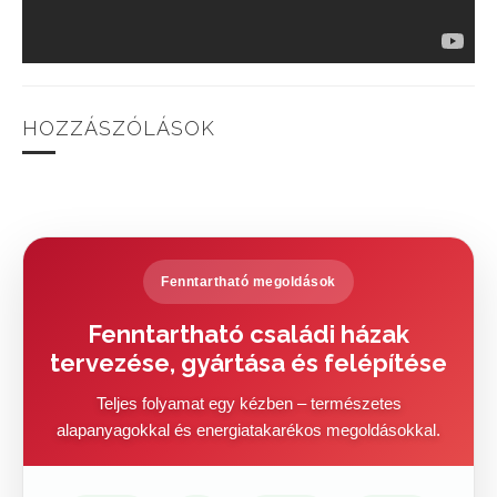
HOZZÁSZÓLÁSOK
Fenntartható megoldások
Fenntartható családi házak
tervezése, gyártása és felépítése
Teljes folyamat egy kézben – természetes
alapanyagokkal és energiatakarékos megoldásokkal.