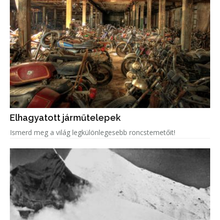
Elhagyatott járműtelepek
Ismerd meg a világ legkülönlegesebb roncstemetőit!