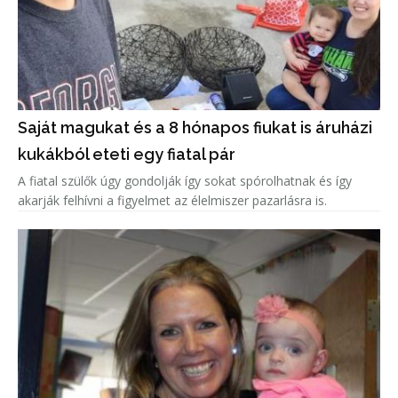
Saját magukat és a 8 hónapos fiukat is áruházi
kukákból eteti egy fiatal pár
A fiatal szülők úgy gondolják így sokat spórolhatnak és így
akarják felhívni a figyelmet az élelmiszer pazarlásra is.