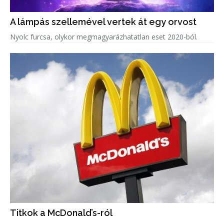
A lámpás szellemével vertek át egy orvost
Nyolc furcsa, olykor megmagyarázhatatlan eset 2020-ból.
Titkok a McDonald’s-ról