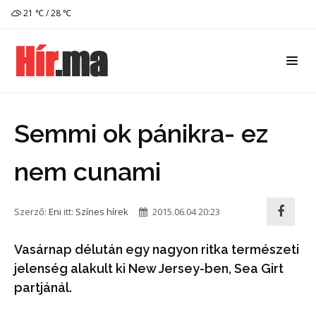
21 ℃ / 28 ℃
Semmi ok pánikra- ez
nem cunami
Szerző:
Eni
itt:
Színes hírek
2015.06.04 20:23
Vasárnap délután egy nagyon ritka természeti
jelenség alakult ki New Jersey-ben, Sea Girt
partjánál.