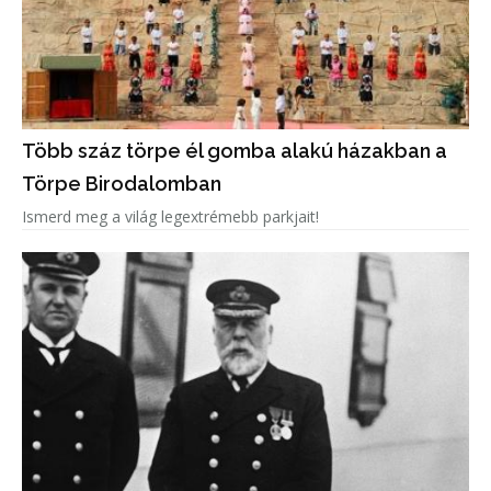
Több száz törpe él gomba alakú házakban a
Törpe Birodalomban
Ismerd meg a világ legextrémebb parkjait!