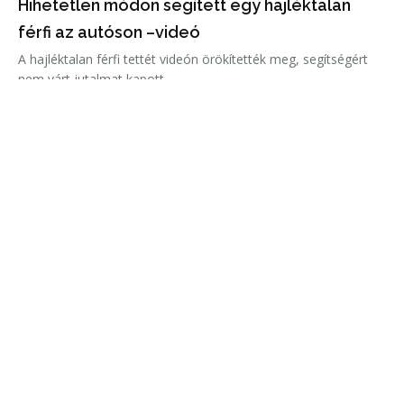
Hihetetlen módon segített egy hajléktalan
férfi az autóson –videó
A hajléktalan férfi tettét videón örökítették meg, segítségért
nem várt jutalmat kapott.
2018 legvonzóbb férfiai a világ minden tájáról