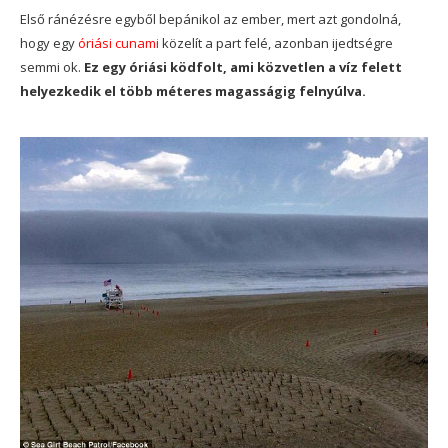
Első ránézésre egyből bepánikol az ember, mert azt gondolná,
hogy egy
óriási cunami
közelít a part felé, azonban ijedtségre
semmi ok.
Ez egy óriási ködfolt, ami közvetlen a víz felett
helyezkedik el több méteres magasságig felnyúlva.