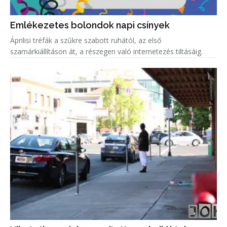
Emlékezetes bolondok napi csínyek
Áprilisi tréfák a szűkre szabott ruhától, az első
szamárkiállításon át, a részegen való internetezés tiltásáig.