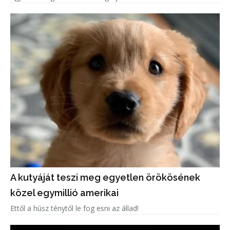
A kutyáját teszi meg egyetlen örökösének
közel egymillió amerikai
Ettől a húsz ténytől le fog esni az állad!