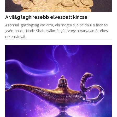
A világ leghíresebb elveszett kincsei
Azonnali gazdagság vár arra, aki megtalálja például a firenzei
gyémántot, Nadir Shah zsákmányát, vagy a Varyagin értékes
rakományát.