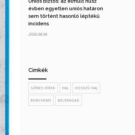
Uniós biztos: az elmúlt húsz
évben egyetlen uniós határon
sem történt hasonló léptékű
incidens
2026.08.06
Cimkék
SZÍNES HÍREK
HAJ
HOSSZÚ HAJ
BUNCHEMS
BELERAGAD