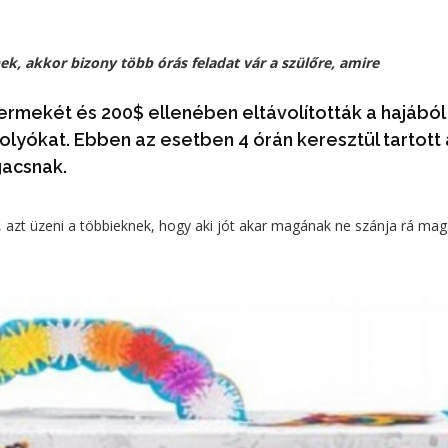
k, akkor bizony több órás feladat vár a szülőre, amire
yermekét és 200$ ellenében eltávolították a hajából
lyókat. Ebben az esetben 4 órán keresztül tartott 
gacsnak.
, azt üzeni a többieknek, hogy aki jót akar magának ne szánja rá mag