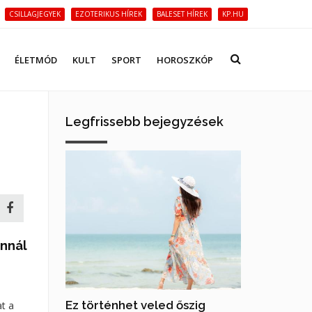
CSILLAGJEGYEK
EZOTERIKUS HÍREK
BALESET HÍREK
KP.HU
ÉLETMÓD
KULT
SPORT
HOROSZKÓP
Legfrissebb bejegyzések
annál
Ez történhet veled őszig
t a