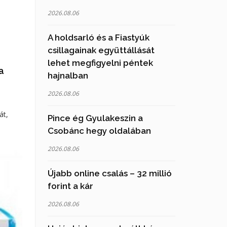
2026.08.06
A holdsarló és a Fiastyúk
csillagainak együttállását
lehet megfigyelni péntek
a
hajnalban
2026.08.06
át,
Pince ég Gyulakeszin a
Csobánc hegy oldalában
2026.08.06
Újabb online csalás – 32 millió
forint a kár
2026.08.06