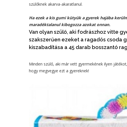
szülőknek akarva-akaratlanul.
Ha ezek a kis gumi kütyük a gyerek hajába kerülne
maradéktalanul kibogozza azokat onnan.
Van olyan szülő, aki fodrászhoz vitte g
szakszerűen ezeket a ragadós csoda go
kiszabadítása a 45 darab bosszantó ra
Minden szülő, aki már vett gyermekének ilyen játékot
hogy megvegye ezt a gyereknek!