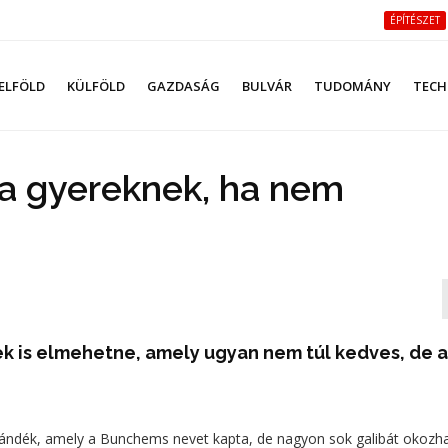
ÉPÍTÉSZET
ELFÖLD
KÜLFÖLD
GAZDASÁG
BULVÁR
TUDOMÁNY
TECH
a gyereknek, ha nem
ek is elmehetne, amely ugyan nem túl kedves, de 
jándék, amely a Bunchems nevet kapta, de nagyon sok galibát okozha