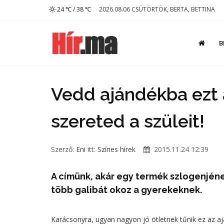
24 ℃ / 38 ℃
2026.08.06 CSÜTÖRTÖK, BERTA, BETTINA
B
Vedd ajándékba ezt 
szereted a szüleit!
Szerző:
Eni
itt:
Színes hírek
2015.11.24 12:39
A címünk, akár egy termék szlogenjén
több galibát okoz a gyerekeknek.
Karácsonyra, ugyan nagyon jó ötletnek tűnik ez az a