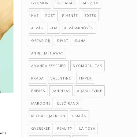
GYOMOR
PUFFADÁS
HASIZOM
HAS
ROST
PIHENÉS
EDZÉS
ALVÁS
REM
ALVÁSMINŐSÉG
OSCAR-DÍJ
DIVAT
RUHA
ANNE HATHAWAY
AMANDA SEYFRIED
NYOMORULTAK
PRADA
VALENTINO
TIPPEK
ÉNEKES
RANDIZÁS
ADAM LEVINE
MAROON5
ELSŐ RANDI
MICHAEL JACKSON
CSALÁD
GYEREKEK
REALITY
LA TOYA
san