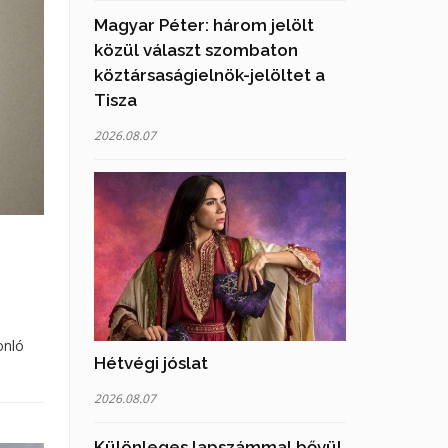
Magyar Péter: három jelölt
közül választ szombaton
köztársaságielnök-jelöltet a
Tisza
2026.08.07
onló
Hétvégi jóslat
2026.08.07
Különleges lapszámmal bővül