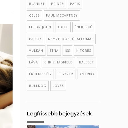
BLANKET
PRINCE
PARIS
CELEB
PAUL MCCARTNEY
ELTON JOHN
ADELE
ÉNEKESNŐ
PARTIK
NEMZETKÖZI ŰRÁLLOMÁS
VULKÁN
ETNA
ISS
KITÖRÉS
LÁVA
CHRIS HADFIELD
BALESET
ÉRDEKESSÉG
FEGYVER
AMERIKA
BULLDOG
LÖVÉS
Legfrissebb bejegyzések