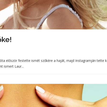
őke!
ő óta először festette ismét szőkére a haját, majd Instagramján tette 
t ismert Laur...