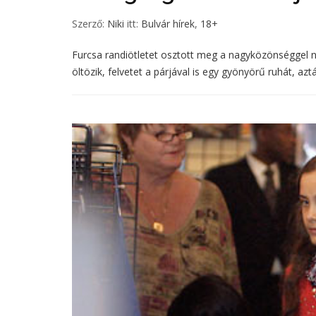
Szerző:
Niki
itt:
Bulvár hírek
,
18+
Furcsa randiötletet osztott meg a nagyközönséggel ne
öltözik, felvetet a párjával is egy gyönyörű ruhát, aztán