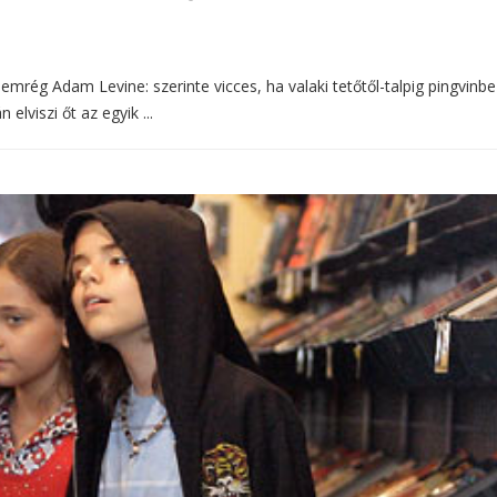
mrég Adam Levine: szerinte vicces, ha valaki tetőtől-talpig pingvinbe
 elviszi őt az egyik ...