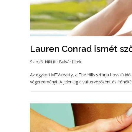
Lauren Conrad ismét sz
Szerző:
Niki
itt:
Bulvár hírek
Az egykori MTV-reality, a The Hills sztárja hosszú id
végeredményt. A jelenleg divattervezőként és írónőkén