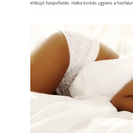
előbújó haspuffadás. Hiába kockás ugyanis a hasfalunk